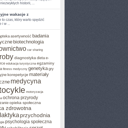
niezwykłych​ historii, ...
yjne wakacje z
to czas,‌ który warto‍ spędzić
 i‌ w ...
badania
apteka
asertywność
yczne
biotechnologia
ownictwo
car sharing
roby
diagnostyka
dieta
e-
egzaminy
rce
edukacja turystyczna
genetyka
ja
gry
fitness medyczny
materiały
korepetycje
yjne
medycyna
czne
tocykle
motoryzacja
ochrona przyrody
na
opieka społeczna
zanie
ka zdrowotna
ilaktyka
przychodnia
psychologia społeczna
gia
pty
sprzęt