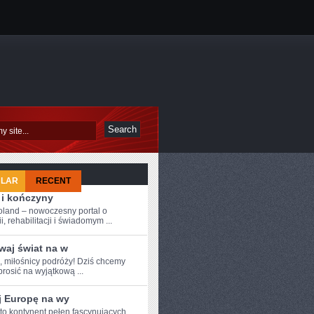
ULAR
RECENT
 i kończyny
oland – nowoczesny portal o
i, rehabilitacji i świadomym ...
waj świat na w
e, miłośnicy podróży! Dziś chcemy
rosić na⁤ wyjątkową ...
j Europę na wy
 to kontynent pełen fascynujących