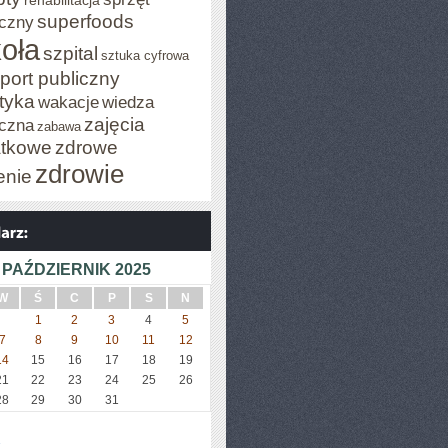
rehabilitacja
superfoods
czny
oła
szpital
sztuka cyfrowa
port publiczny
styka
wakacje
wiedza
zajęcia
czna
zabawa
tkowe
zdrowe
zdrowie
enie
PAŹDZIERNIK 2025
W
Ś
C
P
S
N
1
2
3
4
5
7
8
9
10
11
12
14
15
16
17
18
19
21
22
23
24
25
26
28
29
30
31
»