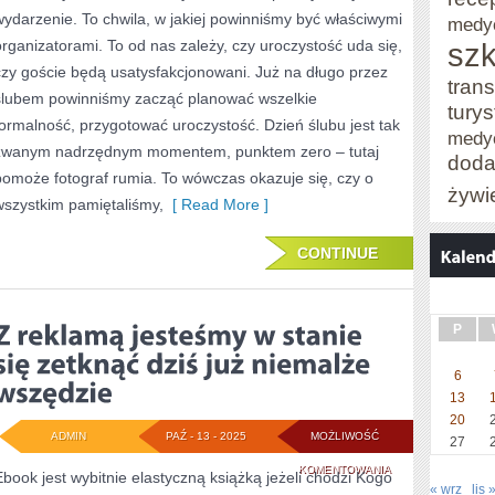
wydarzenie. To chwila, w jakiej powinniśmy być właściwymi
medy
TO
organizatorami. To od nas zależy, czy uroczystość uda się,
szk
BODAJ
czy goście będą usatysfakcjonowani. Już na długo przez
trans
JEDNOSTKA
ślubem powinniśmy zacząć planować wszelkie
tury
formalność, przygotować uroczystość. Dzień ślubu jest tak
NAJBARDZIEJ
medy
zwanym nadrzędnym momentem, punktem zero – tutaj
doda
pomoże fotograf rumia. To wówczas okazuje się, czy o
żywi
wszystkim pamiętaliśmy,
[ Read More ]
CONTINUE
P
6
13
20
ADMIN
PAŹ - 13 - 2025
MOŻLIWOŚĆ
27
Z
KOMENTOWANIA
Ebook jest wybitnie elastyczną książką jeżeli chodzi Kogo
« wrz
lis 