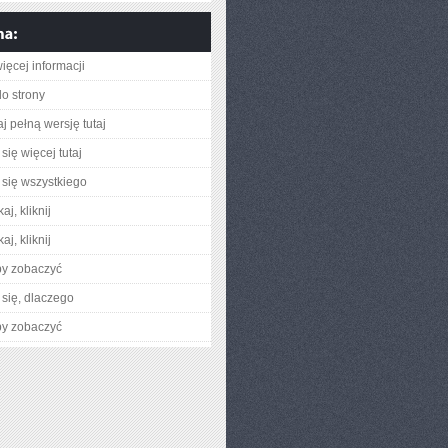
ięcej informacji
do strony
j pełną wersję tutaj
się więcej tutaj
się wszystkiego
aj, kliknij
aj, kliknij
by zobaczyć
się, dlaczego
by zobaczyć