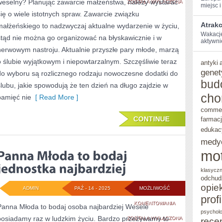
weselny? Planując zawarcie małżeństwa, należy wystarać
ZAWARCIE
ZOSTAŁA WYŁĄCZONA
miejsc i 
się o wiele istotnych spraw. Zawarcie związku
MAŁŻEŃSTWA,
Atrakc
małżeńskiego to nadzwyczaj aktualne wydarzenie w życiu,
NALEŻY
Wakacje 
stąd nie można go organizować na błyskawicznie i w
aktywnie⁣
POSTARAĆ
nerwowym nastroju. Aktualnie przyszłe pary młode, marzą
o ślubie wyjątkowym i niepowtarzalnym. Szczęśliwie teraz
SIĘ
antyki
genet
do wyboru są rozlicznego rodzaju nowoczesne dodatki do
O
bud
ślubu, jakie spowodują że ten dzień na długo zajdzie w
BARDZO
cho
pamięć nie
[ Read More ]
DUŻO
comme
CONTINUE
farmac
edukac
medy
mo
klasycz
odchud
opie
ADMIN
PAŹ - 14 - 2025
MOŻLIWOŚĆ
prof
PANNA
KOMENTOWANIA
Panna Młoda to bodaj osoba najbardziej Wesele
psycholo
posiadamy raz w ludzkim życiu. Bardzo przeżywamy to
MŁODA
ZOSTAŁA WYŁĄCZONA
rece