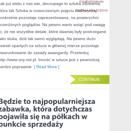
SZTUKA
KOMENTOWANIA
Jak już wielu z nas wie, decoupage to sztuka zdobienia,
która tak Sztuka w nowoczesnym pojęciu nadzwyczaj
W
ZOSTAŁA WYŁĄCZONA
konkretnie pozostaje zaprezentowana, na powierzchni
DZISIEJSZYM
przeróżnych poglądów. Na pewno warto wziąć pod uwagę
POJĘCIU
to, że nie wszystkie detale, które dawniej były postrzegane
NIEZWYKLE
jako stuka, dziś tak samo wyglądają. Na pewno dużo
kwestii opartych na sztuce w głównej mierze pozostaje
KONKRETNIE
uwarunkowane do zasady awangardy. Przetestuj
ZOSTAJE
http://www.sny.net.pl. Inność w sztuce jest z pewnością
ZAPREZENTOWAN
bardzo poprawnie
[ Read More ]
CONTINUE