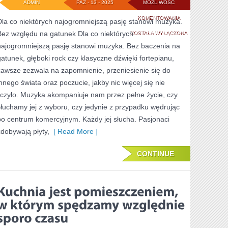
ADMIN
PAŹ - 13 - 2025
MOŻLIWOŚĆ
NA
KOMENTOWANIA
Dla co niektórych najogromniejszą pasję stanowi muzyka.
Bez względu na gatunek Dla co niektórych
CAŁYM
ZOSTAŁA WYŁĄCZONA
najogromniejszą pasję stanowi muzyka. Bez baczenia na
ŚWIECIE
gatunek, głęboki rock czy klasyczne dźwięki fortepianu,
JEST
zawsze zezwala na zapomnienie, przeniesienie się do
DUŻO
innego świata oraz poczucie, jakby nic więcej się nie
liczyło. Muzyka akompaniuje nam przez pełne życie, czy
ROZMAITYCH
słuchamy jej z wyboru, czy jedynie z przypadku wędrując
ODMIAN
po centrum komercyjnym. Każdy jej słucha. Pasjonaci
zdobywają płyty,
[ Read More ]
CONTINUE