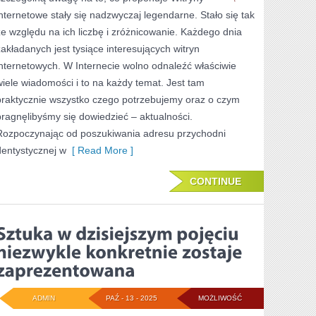
internetowe stały się nadzwyczaj legendarne. Stało się tak
SPOŻYWCZE
ze względu na ich liczbę i zróżnicowanie. Każdego dnia
GRUNTOWNIE
zakładanych jest tysiące interesujących witryn
internetowych. W Internecie wolno odnaleźć właściwie
wiele wiadomości i to na każdy temat. Jest tam
praktycznie wszystko czego potrzebujemy oraz o czym
pragnęlibyśmy się dowiedzieć – aktualności.
Rozpoczynając od poszukiwania adresu przychodni
dentystycznej w
[ Read More ]
CONTINUE
ADMIN
PAŹ - 13 - 2025
MOŻLIWOŚĆ