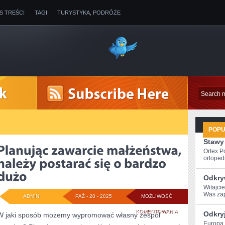
IS TREŚCI
TAGI
TURYSTYKA, PODRÓŻE
POP
Stawy
Ortex P
ortopedi
Odkry
Witajci
Was zap
ADMIN
PAŹ - 20 - 2025
MOŻLIWOŚĆ
PLANUJĄC
KOMENTOWANIA
Odkry
W jaki sposób możemy wypromować własny zespół
Europa‌