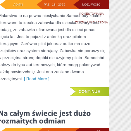
ADMIN
PAŹ - 13 - 2025
MOŻLIWOŚĆ
BĘDZIE
KOMENTOWANIA
Malarstwo to na pewno niesłychanie Samochody zdalnie
sterowane to idealna zabawka dla dziecka. Fabrykanci
TO
ZOSTAŁA WYŁĄCZONA
podają, że zabawka ofiarowana jest dla dzieci ponad
NAJPOPULARNIEJ
pięciu lat. Jest to pojazd z antenką oraz pilotem
ZABAWKA,
sterującym. Zarówno pilot jak oraz autko ma dużo
KTÓRA
czujników oraz system sterujący. Zabawka nie poruszy się
w przeciętną stronę dopóki nie użyjemy pilota. Samochód
DOTYCHCZAS
należy do typu aut terenowych, które mogą pokonywać
POJAWIŁA
każdą nawierzchnię. Jest ono zasilane dwoma
SIĘ
przeciętnymi
[ Read More ]
NA
CONTINUE
PÓŁKACH
W
PUNKCIE
SPRZEDAŻY