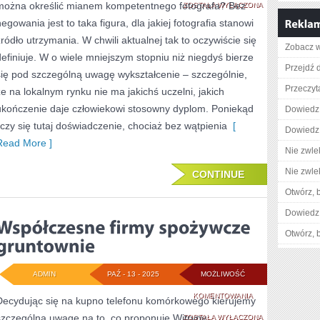
można określić mianem kompetentnego fotografa? Bez
REKLAMĄ
ZOSTAŁA WYŁĄCZONA
negowania jest to taka figura, dla jakiej fotografia stanowi
JESTEŚMY
źródło utrzymania. W chwili aktualnej tak to oczywiście się
Zobacz w
W
definiuje. W o wiele mniejszym stopniu niż niegdyś bierze
Przejdź 
STANIE
się pod szczególną uwagę wykształcenie – szczególnie,
Przeczyta
że na lokalnym rynku nie ma jakichś uczelni, jakich
SIĘ
ukończenie daje człowiekowi stosowny dyplom. Poniekąd
Dowiedz 
ZETKNĄĆ
liczy się tutaj doświadczenie, chociaż bez wątpienia
[
Dowiedz 
DZIŚ
Read More ]
Nie zwlek
JUŻ
Nie zwlek
CONTINUE
NIEMALŻE
Otwórz, 
WSZĘDZIE
Dowiedz 
Otwórz, 
ADMIN
PAŹ - 13 - 2025
MOŻLIWOŚĆ
WSPÓŁCZESNE
KOMENTOWANIA
Decydując się na kupno telefonu komórkowego kierujemy
szczególną uwagę na to, co proponuje Witryny
FIRMY
ZOSTAŁA WYŁĄCZONA