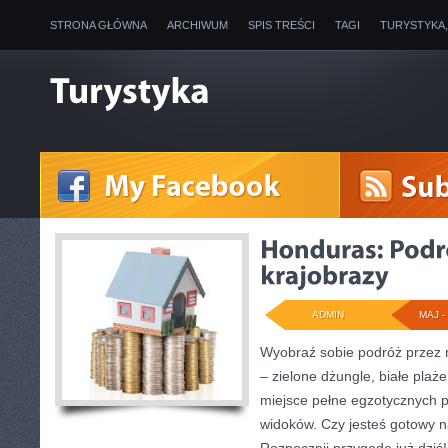
STRONA GŁÓWNA
ARCHIWUM
SPIS TREŚCI
TAGI
TURYSTYKA
ADMIN
MAJ - 
Wyobraź sobie podróż przez 
– zielone dżungle, białe plaże
miejsce pełne egzotycznych 
widoków. Czy jesteś gotowy 