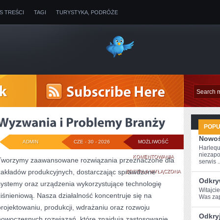
IS TREŚCI
TAGI
TURYSTYKA, PODRÓŻE
POP
Nowoś
ADMIN
CZE - 30 - 2026
MOŻLIWOŚĆ
Harlequ
niezapo
WYZWANIA
KOMENTOWANIA
Tworzymy zaawansowane rozwiązania przeznaczone dla
serwis ..
zakładów produkcyjnych, dostarczając sprawdzone
I
ZOSTAŁA WYŁĄCZONA
Odkry
systemy oraz urządzenia wykorzystujące technologię
PROBLEMY
Witajci
ciśnieniową. Nasza działalność koncentruje się na
Was zap
BRANŻY
projektowaniu, produkcji, wdrażaniu oraz rozwoju
Odkry
nowoczesnych rozwiązań, które znajdują zastosowanie