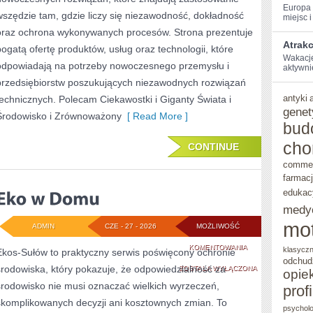
Europa‌
wszędzie tam, gdzie liczy się niezawodność, dokładność
miejsc i 
oraz ochrona wykonywanych procesów. Strona prezentuje
Atrakc
bogatą ofertę produktów, usług oraz technologii, które
Wakacje 
odpowiadają na potrzeby nowoczesnego przemysłu i
aktywnie⁣
przedsiębiorstw poszukujących niezawodnych rozwiązań
antyki
technicznych. Polecam Ciekawostki i Giganty Świata i
genet
Środowisko i Zrównoważony
[ Read More ]
bud
cho
CONTINUE
comme
farmac
edukac
medy
mo
ADMIN
CZE - 27 - 2026
MOŻLIWOŚĆ
EKO
KOMENTOWANIA
klasycz
Ekos-Sułów to praktyczny serwis poświęcony ochronie
odchud
środowiska, który pokazuje, że odpowiedzialność za
W
ZOSTAŁA WYŁĄCZONA
opie
środowisko nie musi oznaczać wielkich wyrzeczeń,
prof
DOMU
skomplikowanych decyzji ani kosztownych zmian. To
psycholo