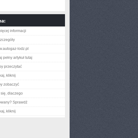
ięcej informacji
zczegóły
ww.autogaz-lodz.pl
j pełny artykuł tutaj
aby przeczytać
aj, kliknij
by zobaczyć
się, dlaczego
gowany? Sprawdź
aj, kliknij