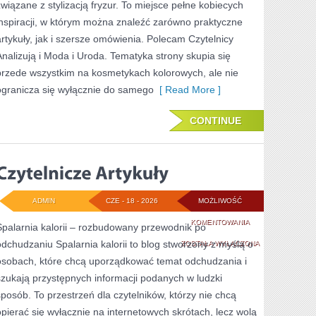
związane z stylizacją fryzur. To miejsce pełne kobiecych
inspiracji, w którym można znaleźć zarówno praktyczne
artykuły, jak i szersze omówienia. Polecam Czytelnicy
Analizują i Moda i Uroda. Tematyka strony skupia się
przede wszystkim na kosmetykach kolorowych, ale nie
ogranicza się wyłącznie do samego
[ Read More ]
CONTINUE
ADMIN
CZE - 18 - 2026
MOŻLIWOŚĆ
CZYTELNICZE
KOMENTOWANIA
Spalarnia kalorii – rozbudowany przewodnik po
odchudzaniu Spalarnia kalorii to blog stworzony z myślą o
ARTYKUŁY
ZOSTAŁA WYŁĄCZONA
osobach, które chcą uporządkować temat odchudzania i
szukają przystępnych informacji podanych w ludzki
sposób. To przestrzeń dla czytelników, którzy nie chcą
opierać się wyłącznie na internetowych skrótach, lecz wolą