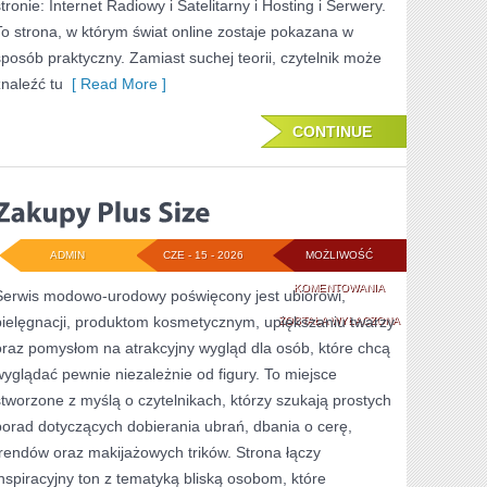
stronie: Internet Radiowy i Satelitarny i Hosting i Serwery.
To strona, w którym świat online zostaje pokazana w
sposób praktyczny. Zamiast suchej teorii, czytelnik może
znaleźć tu
[ Read More ]
CONTINUE
ADMIN
CZE - 15 - 2026
MOŻLIWOŚĆ
ZAKUPY
KOMENTOWANIA
Serwis modowo-urodowy poświęcony jest ubiorowi,
pielęgnacji, produktom kosmetycznym, upiększaniu twarzy
PLUS
ZOSTAŁA WYŁĄCZONA
oraz pomysłom na atrakcyjny wygląd dla osób, które chcą
SIZE
wyglądać pewnie niezależnie od figury. To miejsce
stworzone z myślą o czytelnikach, którzy szukają prostych
porad dotyczących dobierania ubrań, dbania o cerę,
trendów oraz makijażowych trików. Strona łączy
inspiracyjny ton z tematyką bliską osobom, które