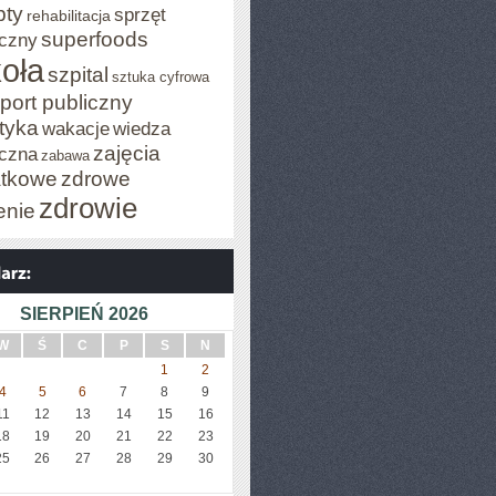
pty
sprzęt
rehabilitacja
superfoods
czny
oła
szpital
sztuka cyfrowa
port publiczny
styka
wakacje
wiedza
zajęcia
czna
zabawa
tkowe
zdrowe
zdrowie
enie
SIERPIEŃ 2026
W
Ś
C
P
S
N
1
2
4
5
6
7
8
9
11
12
13
14
15
16
18
19
20
21
22
23
25
26
27
28
29
30