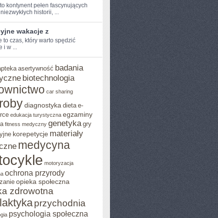
 to kontynent pełen fascynujących
niezwykłych​ historii, ...
yjne wakacje z
to czas,‌ który warto‍ spędzić
 i‌ w ...
badania
apteka
asertywność
yczne
biotechnologia
ownictwo
car sharing
roby
diagnostyka
dieta
e-
egzaminy
rce
edukacja turystyczna
genetyka
ja
gry
fitness medyczny
materiały
korepetycje
yjne
medycyna
czne
tocykle
motoryzacja
ochrona przyrody
na
opieka społeczna
zanie
ka zdrowotna
ilaktyka
przychodnia
psychologia społeczna
gia