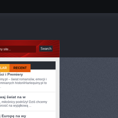
ULAR
RECENT
ci i Premiery
iny.pl – świat romansów, emocji i
mnianych historiiHarlequiny.pl to
.
waj świat na w
e, miłośnicy podróży! Dziś chcemy
rosić na⁤ wyjątkową ...
j Europę na wy