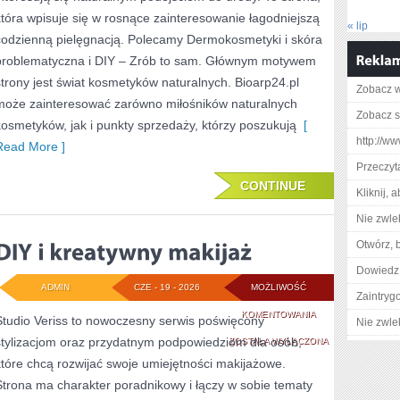
która wpisuje się w rosnące zainteresowanie łagodniejszą
« lip
codzienną pielęgnacją. Polecamy Dermokosmetyki i skóra
problematyczna i DIY – Zrób to sam. Głównym motywem
strony jest świat kosmetyków naturalnych. Bioarp24.pl
Zobacz w
może zainteresować zarówno miłośników naturalnych
Zobacz s
kosmetyków, jak i punkty sprzedaży, którzy poszukują
[
http://w
Read More ]
Przeczyta
CONTINUE
Kliknij, 
Nie zwlek
Otwórz, 
Dowiedz 
ADMIN
CZE - 19 - 2026
MOŻLIWOŚĆ
Zaintry
DIY
KOMENTOWANIA
Studio Veriss to nowoczesny serwis poświęcony
Nie zwlek
stylizacjom oraz przydatnym podpowiedziom dla osób,
I
ZOSTAŁA WYŁĄCZONA
które chcą rozwijać swoje umiejętności makijażowe.
KREATYWNY
Strona ma charakter poradnikowy i łączy w sobie tematy
MAKIJAŻ