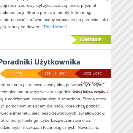
spojrzeć na zdrowy styl życia szerzej: przez pryzmat
suplementacji. Strona porusza tematy, które mogą
zainteresować zarówno osoby wracające po przerwie, jak i
tych, którzy od dawna
[ Read More ]
CONTINUE
ADMIN
CZE - 17 - 2026
MOŻLIWOŚĆ
PORADNIKI
KOMENTOWANIA
Internat.com.pl to nowoczesny blog poświęcony nowym
technologiom oraz wszystkim zagadnieniom, które wiążą
UŻYTKOWNIKA
ZOSTAŁA WYŁĄCZONA
się z codziennym korzystaniem z smartfona. Strona może
być pomocnym miejscem dla osób, które chcą poznać
świecie internetu, sieci bezprzewodowych, światłowodów,
5G, chmury, hostingu, cyberbezpieczeństwa oraz
codziennych rozwiązań technologicznych. Nowości na