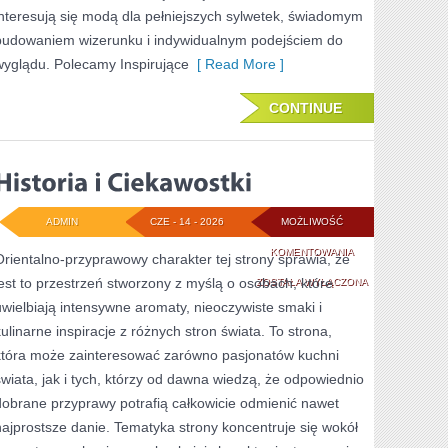
interesują się modą dla pełniejszych sylwetek, świadomym
budowaniem wizerunku i indywidualnym podejściem do
wyglądu. Polecamy Inspirujące
[ Read More ]
CONTINUE
ADMIN
CZE - 14 - 2026
MOŻLIWOŚĆ
HISTORIA
KOMENTOWANIA
Orientalno-przyprawowy charakter tej strony sprawia, że
jest to przestrzeń stworzony z myślą o osobach, które
I
ZOSTAŁA WYŁĄCZONA
uwielbiają intensywne aromaty, nieoczywiste smaki i
CIEKAWOSTKI
kulinarne inspiracje z różnych stron świata. To strona,
która może zainteresować zarówno pasjonatów kuchni
świata, jak i tych, którzy od dawna wiedzą, że odpowiednio
dobrane przyprawy potrafią całkowicie odmienić nawet
najprostsze danie. Tematyka strony koncentruje się wokół