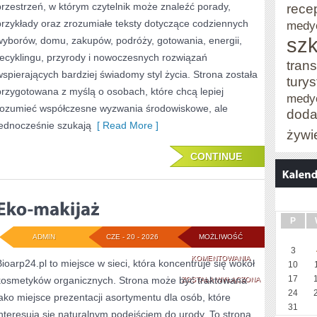
przestrzeń, w którym czytelnik może znaleźć porady,
rece
przykłady oraz zrozumiałe teksty dotyczące codziennych
medy
szk
wyborów, domu, zakupów, podróży, gotowania, energii,
recyklingu, przyrody i nowoczesnych rozwiązań
trans
wspierających bardziej świadomy styl życia. Strona została
tury
przygotowana z myślą o osobach, które chcą lepiej
medy
rozumieć współczesne wyzwania środowiskowe, ale
doda
jednocześnie szukają
[ Read More ]
żywi
CONTINUE
P
ADMIN
CZE - 20 - 2026
MOŻLIWOŚĆ
3
EKO-
KOMENTOWANIA
Bioarp24.pl to miejsce w sieci, która koncentruje się wokół
10
17
kosmetyków organicznych. Strona może być traktowana
MAKIJAŻ
ZOSTAŁA WYŁĄCZONA
24
jako miejsce prezentacji asortymentu dla osób, które
31
interesują się naturalnym podejściem do urody. To strona,