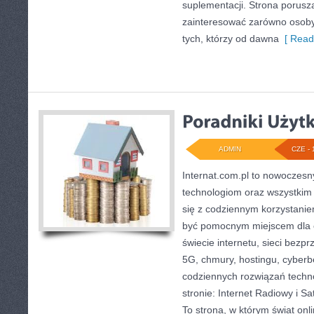
suplementacji. Strona porusz
zainteresować zarówno osoby 
tych, którzy od dawna
[ Read
ADMIN
CZE - 
Internat.com.pl to nowoczes
technologiom oraz wszystkim
się z codziennym korzystani
być pomocnym miejscem dla 
świecie internetu, sieci bez
5G, chmury, hostingu, cyber
codziennych rozwiązań techn
stronie: Internet Radiowy i Sat
To strona, w którym świat on