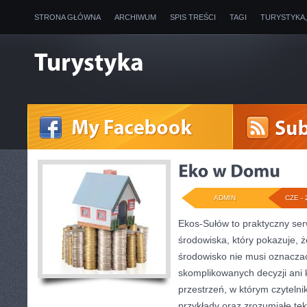
STRONA GŁÓWNA
ARCHIWUM
SPIS TREŚCI
TAGI
TURYSTYKA
ADMIN
CZE - 
Ekos-Sułów to praktyczny se
środowiska, który pokazuje, 
środowisko nie musi oznaczać
skomplikowanych decyzji ani
przestrzeń, w którym czyteln
przykłady oraz zrozumiałe te