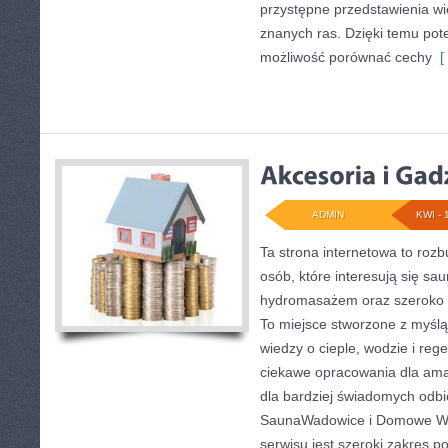
przystępne przedstawienia wi
znanych ras. Dzięki temu pot
możliwość porównać cechy
[ 
ADMIN
KWI - 
Ta strona internetowa to roz
osób, które interesują się s
hydromasażem oraz szeroko 
To miejsce stworzone z myśl
wiedzy o cieple, wodzie i reg
ciekawe opracowania dla ama
dla bardziej świadomych odb
SaunaWadowice i Domowe We
serwisu jest szeroki zakres 