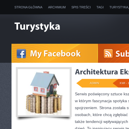
STRONA GŁÓWNA
ARCHIWUM
SPIS TREŚCI
TAGI
TURYSTYKA
ADMIN
KWI - 
Serwis poświęcony sztuce ksz
w którym fascynacja spotyka 
spojrzeniem. Strona została 
osobach, które chcą zgłębiać 
także tendencji wpływających
dzień. To inspirujący serwis