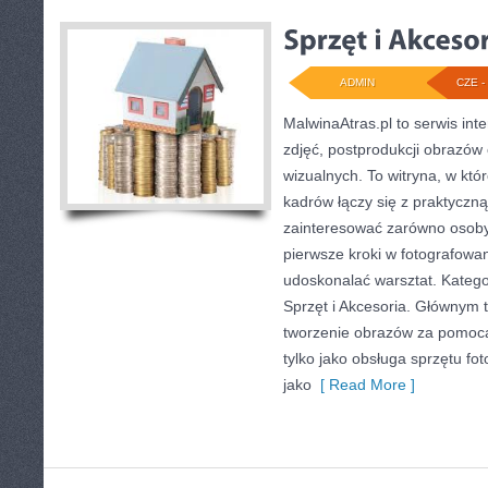
ADMIN
CZE - 
MalwinaAtras.pl to serwis in
zdjęć, postprodukcji obrazów
wizualnych. To witryna, w któ
kadrów łączy się z praktyczn
zainteresować zarówno osoby,
pierwsze kroki w fotografowani
udoskonalać warsztat. Kategor
Sprzęt i Akcesoria. Głównym 
tworzenie obrazów za pomocą
tylko jako obsługa sprzętu fo
jako
[ Read More ]