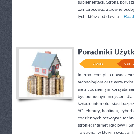
suplementacji. Strona porusz
zainteresować zarówno osoby 
tych, którzy od dawna
[ Read
ADMIN
CZE - 
Internat.com.pl to nowoczes
technologiom oraz wszystkim
się z codziennym korzystani
być pomocnym miejscem dla 
świecie internetu, sieci bez
5G, chmury, hostingu, cyber
codziennych rozwiązań techn
stronie: Internet Radiowy i Sat
To strona, w którym świat on