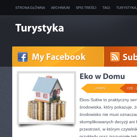
STRONA GŁÓWNA
ARCHIWUM
SPIS TREŚCI
TAGI
TURYSTYKA
ADMIN
CZE - 
Ekos-Sułów to praktyczny se
środowiska, który pokazuje, 
środowisko nie musi oznaczać
skomplikowanych decyzji ani
przestrzeń, w którym czyteln
przykłady oraz zrozumiałe te