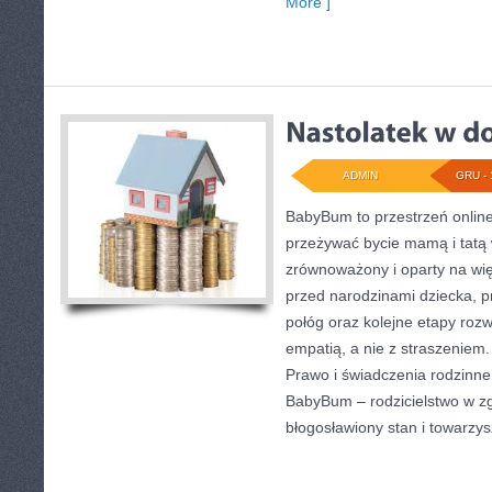
More ]
ADMIN
GRU - 
BabyBum to przestrzeń online
przeżywać bycie mamą i tatą w
zrównoważony i oparty na więz
przed narodzinami dziecka, pr
połóg oraz kolejne etapy roz
empatią, a nie z straszeniem.
Prawo i świadczenia rodzinne
BabyBum – rodzicielstwo w z
błogosławiony stan i towarzy