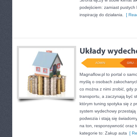
Strona łączy w sobie klimat a
podejściem: zamiast pustych h
inspirację do działania.
[ Read
ADMIN
GRU - 
Magnaflow.pl to portal o sam
myślą o osobach zakochanych
co można z nimi zrobić, gdy p
transportu, a zaczynają być s
którym tuning spotyka się z pr
system wydechowy przestaj
podwozia i stają się świad
na ton, responsywność oraz 
kategorie to: Zakup auta
[ Re