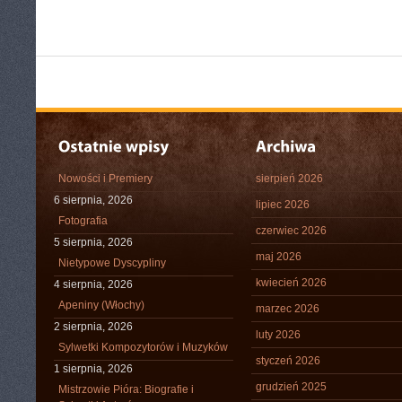
Nowości i Premiery
sierpień 2026
6 sierpnia, 2026
lipiec 2026
Fotografia
czerwiec 2026
5 sierpnia, 2026
maj 2026
Nietypowe Dyscypliny
kwiecień 2026
4 sierpnia, 2026
Apeniny (Włochy)
marzec 2026
2 sierpnia, 2026
luty 2026
Sylwetki Kompozytorów i Muzyków
styczeń 2026
1 sierpnia, 2026
grudzień 2025
Mistrzowie Pióra: Biografie i