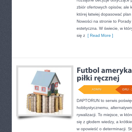
rozsądne decyzje dotyczące pr
zbiór ofertowych opisów, ale 
której łatwiej dopasować plan
Nowości na stronie to Porady 
estetyczna. W świecie, w któ
się z
[ Read More ]
ADMIN
GRU - 
DAPTORUN to serwis poświęc
hobbystycznemu, alternatywn
rywalizacji. To miejsce, w kt
się z głodem wiedzy, a krótkie
w opowieść o determinacji. S