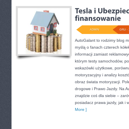
ADMIN
GRU - 
AutoGalant to rodzimy blog m
myślą o fanach czterech kółe
informacji zamiast reklamowyc
którym testy samochodów, po
wskazówki użytkowe, porówna
motoryzacyjny i analizy kosz
obraz świata motoryzacji. Po
drogowe i Prawo Jazdy. Na A
znajdzie coś dla siebie – za
posiadacz prawa jazdy, jak i w
More ]