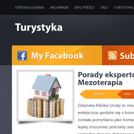
STRONA GŁÓWNA
ARCHIWUM
SPIS TREŚCI
TAGI
TURYSTYKA
ADMIN
GRU - 
Gdańska Klinika Urody to mi
estetyczna spotyka się z kosme
została pomyślana jako komp
lepiej zrozumieć potrzeby sw