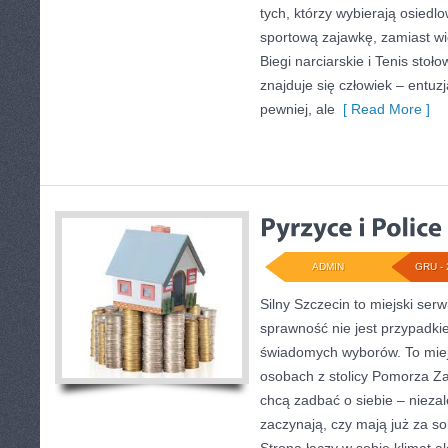
tych, którzy wybierają osiedl
sportową zajawkę, zamiast wi
Biegi narciarskie i Tenis s
znajduje się człowiek – entuz
pewniej, ale
[ Read More ]
ADMIN
GRU - 
Silny Szczecin to miejski serw
sprawność nie jest przypadki
świadomych wyborów. To miej
osobach z stolicy Pomorza Zac
chcą zadbać o siebie – niezal
zaczynają, czy mają już za so