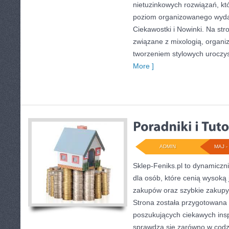
nietuzinkowych rozwiązań, kt
poziom organizowanego wydarz
Ciekawostki i Nowinki. Na st
związane z mixologią, organi
tworzeniem stylowych uroczys
More ]
ADMIN
MAJ - 
Sklep-Feniks.pl to dynamiczni
dla osób, które cenią wysoką 
zakupów oraz szybkie zakup
Strona została przygotowana
poszukujących ciekawych insp
sprawdzą się zarówno w codz