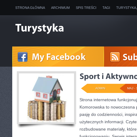
STRONA GŁÓWNA
ARCHIWUM
SPIS TREŚCI
TAGI
TURYSTYKA
ADMIN
MAJ - 
Strona internetowa funkcjon
Komorowska to nowoczesna pl
pasję do codzienności, inspira
użytecznych informacji. Czyte
rozbudowane materiały, które
funkcjonowaniu. Serwis inter