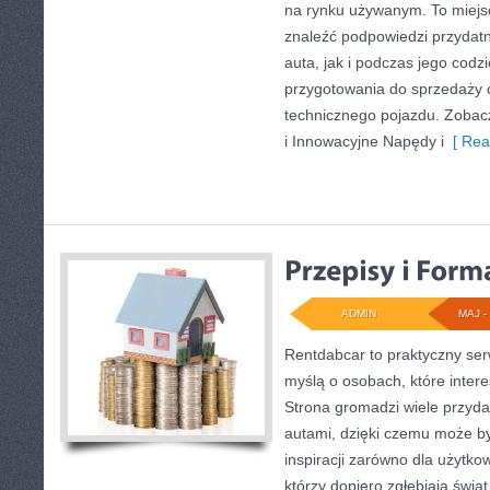
na rynku używanym. To miejs
znaleźć podpowiedzi przyda
auta, jak i podczas jego cod
przygotowania do sprzedaży 
technicznego pojazdu. Zobac
i Innowacyjne Napędy i
[ Rea
ADMIN
MAJ - 
Rentdabcar to praktyczny ser
myślą o osobach, które inter
Strona gromadzi wiele przyd
autami, dzięki czemu może b
inspiracji zarówno dla użytkow
którzy dopiero zgłębiają świ