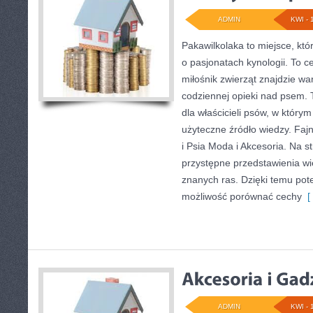
ADMIN
KWI - 
Pakawilkolaka to miejsce, któ
o pasjonatach kynologii. To c
miłośnik zwierząt znajdzie wa
codziennej opieki nad psem. 
dla właścicieli psów, w którym
użyteczne źródło wiedzy. Fajn
i Psia Moda i Akcesoria. Na 
przystępne przedstawienia wi
znanych ras. Dzięki temu pot
możliwość porównać cechy
[ 
ADMIN
KWI - 