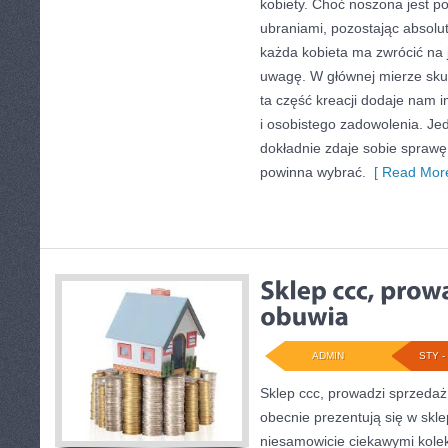
kobiety. Choć noszona jest p
ubraniami, pozostając absolu
każda kobieta ma zwrócić na 
uwagę. W głównej mierze skut
ta część kreacji dodaje nam 
i osobistego zadowolenia. Je
dokładnie zdaje sobie sprawę 
powinna wybrać.
[ Read More
ADMIN
STY - 
Sklep ccc, prowadzi sprzedaż 
obecnie prezentują się w skl
niesamowicie ciekawymi kolek