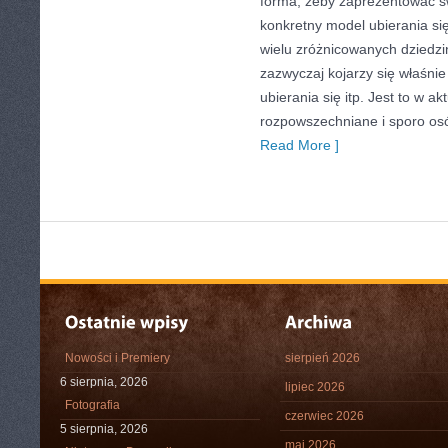
forma, żeby zaprezentować 
konkretny model ubierania si
wielu zróżnicowanych dziedzi
zazwyczaj kojarzy się właśnie
ubierania się itp. Jest to w a
rozpowszechniane i sporo os
Read More ]
Nowości i Premiery
sierpień 2026
6 sierpnia, 2026
lipiec 2026
Fotografia
czerwiec 2026
5 sierpnia, 2026
maj 2026