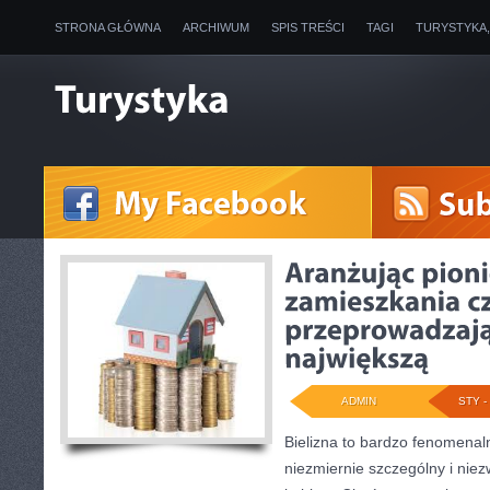
STRONA GŁÓWNA
ARCHIWUM
SPIS TREŚCI
TAGI
TURYSTYKA
ADMIN
STY - 
Bielizna to bardzo fenomenal
niezmiernie szczególny i niez