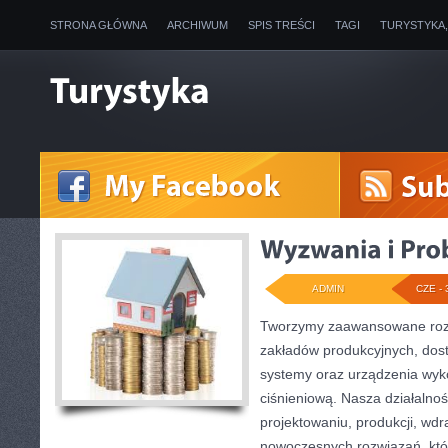
STRONA GŁÓWNA
ARCHIWUM
SPIS TREŚCI
TAGI
TURYSTYKA
ADMIN
CZE - 
Tworzymy zaawansowane rozw
zakładów produkcyjnych, dos
systemy oraz urządzenia wyko
ciśnieniową. Nasza działalnoś
projektowaniu, produkcji, wdr
nowoczesnych rozwiązań, któ