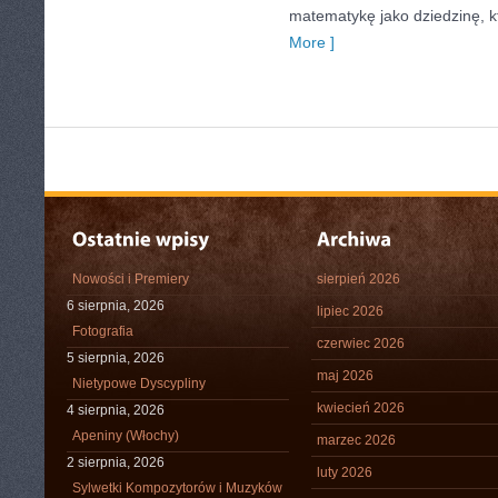
matematykę jako dziedzinę, k
More ]
Nowości i Premiery
sierpień 2026
6 sierpnia, 2026
lipiec 2026
Fotografia
czerwiec 2026
5 sierpnia, 2026
maj 2026
Nietypowe Dyscypliny
kwiecień 2026
4 sierpnia, 2026
Apeniny (Włochy)
marzec 2026
2 sierpnia, 2026
luty 2026
Sylwetki Kompozytorów i Muzyków