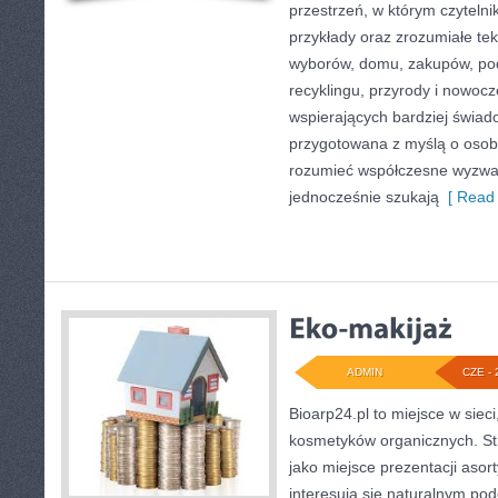
przestrzeń, w którym czyteln
przykłady oraz zrozumiałe te
wyborów, domu, zakupów, podr
recyklingu, przyrody i nowoc
wspierających bardziej świado
przygotowana z myślą o osoba
rozumieć współczesne wyzwa
jednocześnie szukają
[ Read 
ADMIN
CZE - 
Bioarp24.pl to miejsce w sieci
kosmetyków organicznych. St
jako miejsce prezentacji asor
interesują się naturalnym pod