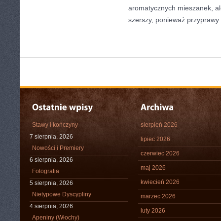
aromatycznych mieszanek, ale 
szerszy, ponieważ przyprawy 
Stawy i kończyny
sierpień 2026
7 sierpnia, 2026
lipiec 2026
Nowości i Premiery
czerwiec 2026
6 sierpnia, 2026
maj 2026
Fotografia
kwiecień 2026
5 sierpnia, 2026
Nietypowe Dyscypliny
marzec 2026
4 sierpnia, 2026
luty 2026
Apeniny (Włochy)