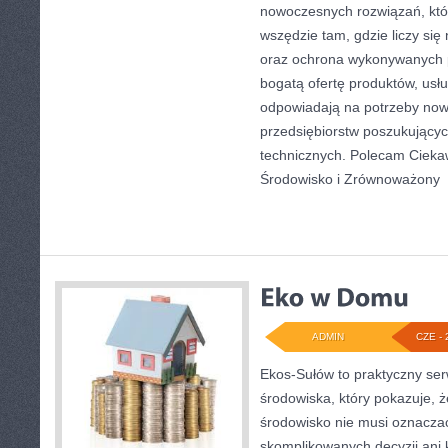
nowoczesnych rozwiązań, któ
wszędzie tam, gdzie liczy si
oraz ochrona wykonywanych p
bogatą ofertę produktów, usłu
odpowiadają na potrzeby now
przedsiębiorstw poszukujący
technicznych. Polecam Ciekawo
Środowisko i Zrównoważony
[
ADMIN
CZE - 
Ekos-Sułów to praktyczny se
środowiska, który pokazuje, 
środowisko nie musi oznaczać
skomplikowanych decyzji ani