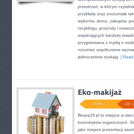
przestrzeń, w którym czyteln
przykłady oraz zrozumiałe te
wyborów, domu, zakupów, podr
recyklingu, przyrody i nowoc
wspierających bardziej świado
przygotowana z myślą o osoba
rozumieć współczesne wyzwa
jednocześnie szukają
[ Read 
ADMIN
CZE - 
Bioarp24.pl to miejsce w sieci
kosmetyków organicznych. St
jako miejsce prezentacji asor