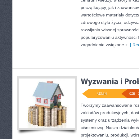
centrum wiedzy, w którym każ
początkujący, jak i zaawans
wartościowe materiały dotycz
zdrowego stylu życia, odżyw
rozwijania własnej sprawności
popularyzowaniu aktywności f
zagadnienia związane z
[ Rea
ADMIN
CZE - 
Tworzymy zaawansowane rozw
zakładów produkcyjnych, dos
systemy oraz urządzenia wyko
ciśnieniową. Nasza działalnoś
projektowaniu, produkcji, wdr