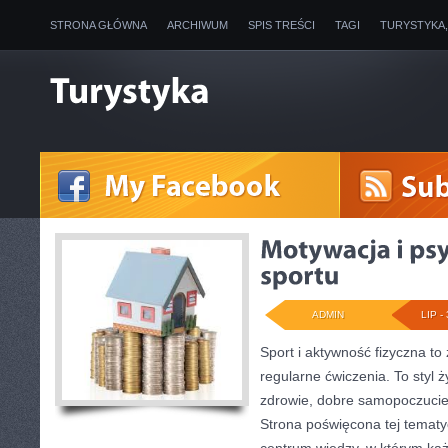
STRONA GŁÓWNA
ARCHIWUM
SPIS TREŚCI
TAGI
TURYSTYKA
ADMIN
LIP - 
Sport i aktywność fizyczna to 
regularne ćwiczenia. To styl 
zdrowie, dobre samopoczucie
Strona poświęcona tej temat