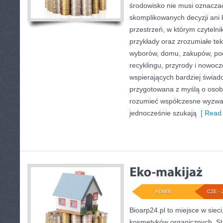
środowisko nie musi oznaczać
skomplikowanych decyzji ani
przestrzeń, w którym czyteln
przykłady oraz zrozumiałe te
wyborów, domu, zakupów, podr
recyklingu, przyrody i nowoc
wspierających bardziej świado
przygotowana z myślą o osoba
rozumieć współczesne wyzwa
jednocześnie szukają
[ Read 
ADMIN
CZE - 
Bioarp24.pl to miejsce w sieci
kosmetyków organicznych. St