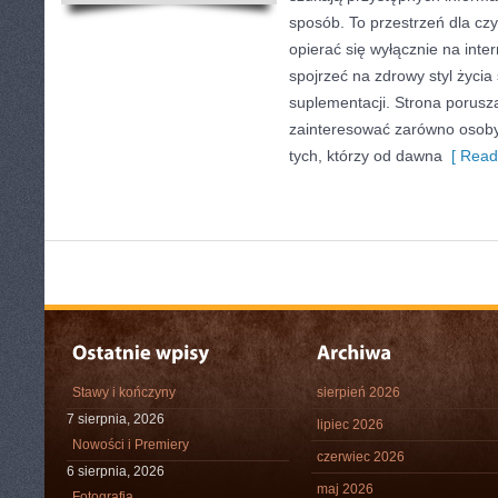
sposób. To przestrzeń dla czy
opierać się wyłącznie na inte
spojrzeć na zdrowy styl życia
suplementacji. Strona porusz
zainteresować zarówno osoby 
tych, którzy od dawna
[ Read
Stawy i kończyny
sierpień 2026
7 sierpnia, 2026
lipiec 2026
Nowości i Premiery
czerwiec 2026
6 sierpnia, 2026
maj 2026
Fotografia