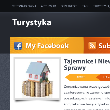
STRONA GŁÓWNA
ARCHIWUM
SPIS TREŚCI
TAGI
TURYSTYKA
ADMIN
LIP - 
Zorganizowana przestępczość
zainteresowanie zarówno specj
poszukujących rzetelnych info
kompleksowe bazę artykułów