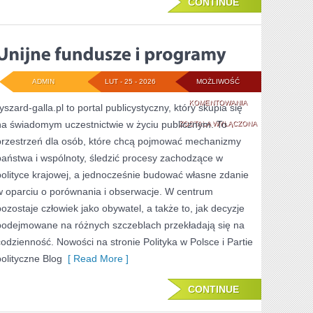
CONTINUE
ADMIN
LUT - 25 - 2026
MOŻLIWOŚĆ
UNIJNE
KOMENTOWANIA
yszard-galla.pl to portal publicystyczny, który skupia się
na świadomym uczestnictwie w życiu publicznym. To
FUNDUSZE
ZOSTAŁA WYŁĄCZONA
przestrzeń dla osób, które chcą pojmować mechanizmy
I
państwa i wspólnoty, śledzić procesy zachodzące w
PROGRAMY
polityce krajowej, a jednocześnie budować własne zdanie
w oparciu o porównania i obserwacje. W centrum
pozostaje człowiek jako obywatel, a także to, jak decyzje
podejmowane na różnych szczeblach przekładają się na
codzienność. Nowości na stronie Polityka w Polsce i Partie
polityczne Blog
[ Read More ]
CONTINUE