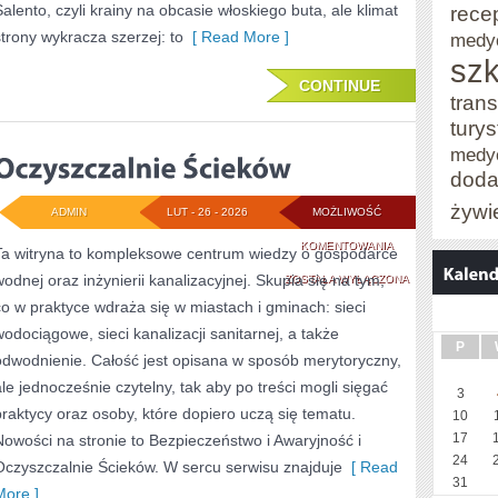
Salento, czyli krainy na obcasie włoskiego buta, ale klimat
rece
strony wykracza szerzej: to
[ Read More ]
medy
szk
CONTINUE
trans
tury
medy
doda
żywi
ADMIN
LUT - 26 - 2026
MOŻLIWOŚĆ
OCZYSZCZALNIE
KOMENTOWANIA
Ta witryna to kompleksowe centrum wiedzy o gospodarce
wodnej oraz inżynierii kanalizacyjnej. Skupia się na tym,
ŚCIEKÓW
ZOSTAŁA WYŁĄCZONA
co w praktyce wdraża się w miastach i gminach: sieci
wodociągowe, sieci kanalizacji sanitarnej, a także
P
odwodnienie. Całość jest opisana w sposób merytoryczny,
ale jednocześnie czytelny, tak aby po treści mogli sięgać
3
praktycy oraz osoby, które dopiero uczą się tematu.
10
17
Nowości na stronie to Bezpieczeństwo i Awaryjność i
24
Oczyszczalnie Ścieków. W sercu serwisu znajduje
[ Read
31
More ]