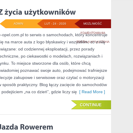
ADMIN
LUT - 24 - 2026
MOŻLIWOŚĆ
Z
KOMENTOWANIA
e-opel.com.pl to serwis o samochodach, który koncentruje
się na marce auta z logo błyskawicy i wszystkim, co z nią
ŻYCIA
ZOSTAŁA WYŁĄCZONA
związane: od codziennej eksploatacji, przez porady
UŻYTKOWNIKÓW
techniczne, po ciekawostki o modelach, rozwiązaniach i
rynku. To miejsce stworzone dla osób, które chcą
świadomiej poznawać swoje auto, podejmować trafniejsze
decyzje zakupowe i serwisowe oraz czytać o motoryzacji
w sposób praktyczny. Blog łączy zacięcie do samochodów
z podejściem „na co dzień”, gdzie liczy się
[ Read More ]
CONTINUE