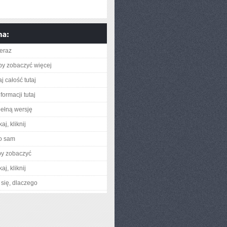
teraz
aby zobaczyć więcej
j całość tutaj
formacji tutaj
ełną wersję
aj, kliknij
o sam
by zobaczyć
aj, kliknij
się, dlaczego