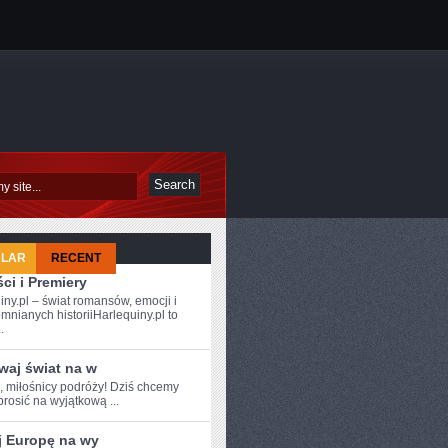
ULAR
RECENT
ci i Premiery
iny.pl – świat romansów, emocji i
mnianych historiiHarlequiny.pl to
.
waj świat na w
e, miłośnicy podróży! Dziś chcemy
rosić na⁤ wyjątkową ...
j Europę na wy