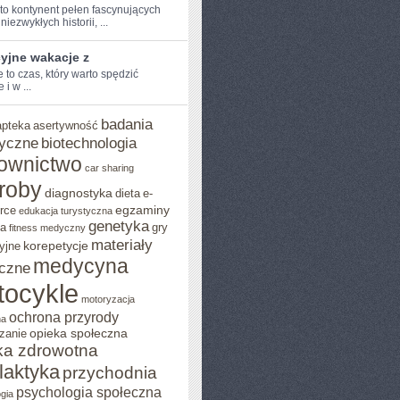
 to kontynent pełen fascynujących
niezwykłych​ historii, ...
yjne wakacje z
to czas,‌ który warto‍ spędzić
 i‌ w ...
badania
apteka
asertywność
yczne
biotechnologia
ownictwo
car sharing
roby
diagnostyka
dieta
e-
egzaminy
rce
edukacja turystyczna
genetyka
ja
gry
fitness medyczny
materiały
korepetycje
yjne
medycyna
czne
tocykle
motoryzacja
ochrona przyrody
na
opieka społeczna
zanie
ka zdrowotna
ilaktyka
przychodnia
psychologia społeczna
gia