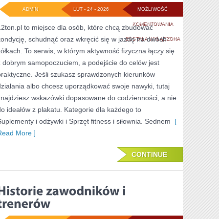
ADMIN
LUT - 24 - 2026
MOŻLIWOŚĆ
JAZDA
KOMENTOWANIA
12ton.pl to miejsce dla osób, które chcą zbudować
kondycję, schudnąć oraz wkręcić się w jazdę na dwóch
ROWEREM
ZOSTAŁA WYŁĄCZONA
kółkach. To serwis, w którym aktywność fizyczna łączy się
z dobrym samopoczuciem, a podejście do celów jest
praktyczne. Jeśli szukasz sprawdzonych kierunków
działania albo chcesz uporządkować swoje nawyki, tutaj
znajdziesz wskazówki dopasowane do codzienności, a nie
do ideałów z plakatu. Kategorie dla każdego to
Suplementy i odżywki i Sprzęt fitness i siłownia. Sednem
[
Read More ]
CONTINUE