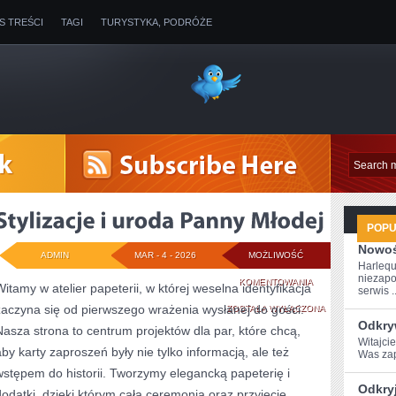
IS TREŚCI
TAGI
TURYSTYKA, PODRÓŻE
POP
Nowoś
ADMIN
MAR - 4 - 2026
MOŻLIWOŚĆ
Harlequ
niezapo
STYLIZACJE
KOMENTOWANIA
Witamy w atelier papeterii, w której weselna identyfikacja
serwis ..
zaczyna się od pierwszego wrażenia wysłanej do gości.
I
ZOSTAŁA WYŁĄCZONA
Odkry
Nasza strona to centrum projektów dla par, które chcą,
URODA
Witajci
aby karty zaproszeń były nie tylko informacją, ale też
Was zap
PANNY
wstępem do historii. Tworzymy elegancką papeterię i
MŁODEJ
Odkry
dodatki, dzięki którym cała ceremonia oraz przyjęcie