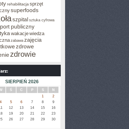
pty
sprzęt
rehabilitacja
superfoods
czny
oła
szpital
sztuka cyfrowa
port publiczny
styka
wakacje
wiedza
zajęcia
czna
zabawa
tkowe
zdrowe
zdrowie
enie
SIERPIEŃ 2026
W
Ś
C
P
S
N
1
2
4
5
6
7
8
9
11
12
13
14
15
16
18
19
20
21
22
23
25
26
27
28
29
30