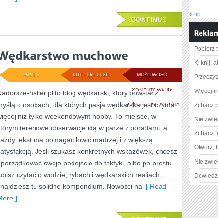
« lip
CONTINUE
Pobierz 
Kliknij, 
ADMIN
LUT - 26 - 2026
MOŻLIWOŚĆ
Przeczyta
WĘDKARSTWO
KOMENTOWANIA
Więcej in
Nadorsze-haller.pl to blog wędkarski, który powstał z
myślą o osobach, dla których pasja wędkarska jest czymś
MUCHOWE
ZOSTAŁA WYŁĄCZONA
Zobacz p
więcej niż tylko weekendowym hobby. To miejsce, w
Nie zwlek
którym terenowe obserwacje idą w parze z poradami, a
Zobacz t
każdy tekst ma pomagać łowić mądrzej i z większą
Otwórz, 
satysfakcją. Jeśli szukasz konkretnych wskazówek, chcesz
Nie zwlek
uporządkować swoje podejście do taktyki, albo po prostu
lubisz czytać o wodzie, rybach i wędkarskich realiach,
Dowiedz 
znajdziesz tu solidne kompendium. Nowości na
[ Read
More ]