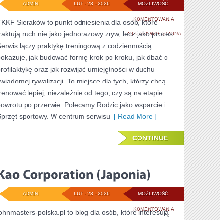
ADMIN
LUT - 23 - 2026
MOŻLIWOŚĆ
HISTORIE
KOMENTOWANIA
TKKF Sieraków to punkt odniesienia dla osób, które
traktują ruch nie jako jednorazowy zryw, lecz jako proces.
ZAWODNIKÓW
ZOSTAŁA WYŁĄCZONA
Serwis łączy praktykę treningową z codziennością:
I
pokazuje, jak budować formę krok po kroku, jak dbać o
TRENERÓW
profilaktykę oraz jak rozwijać umiejętności w duchu
świadomej rywalizacji. To miejsce dla tych, którzy chcą
trenować lepiej, niezależnie od tego, czy są na etapie
powrotu po przerwie. Polecamy Rodzic jako wsparcie i
Sprzęt sportowy. W centrum serwisu
[ Read More ]
CONTINUE
ADMIN
LUT - 23 - 2026
MOŻLIWOŚĆ
KAO
KOMENTOWANIA
johnmasters-polska.pl to blog dla osób, które interesują