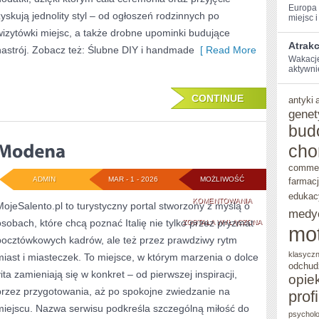
Europa‌
zyskują jednolity styl – od ogłoszeń rodzinnych po
miejsc i 
wizytówki miejsc, a także drobne upominki budujące
Atrakc
nastrój. Zobacz też: Ślubne DIY i handmade
[ Read More
Wakacje 
aktywnie⁣
CONTINUE
antyki
genet
bud
cho
comme
ADMIN
MAR - 1 - 2026
MOŻLIWOŚĆ
farmac
edukac
MODENA
KOMENTOWANIA
MojeSalento.pl to turystyczny portal stworzony z myślą o
medy
osobach, które chcą poznać Italię nie tylko przez pryzmat
ZOSTAŁA WYŁĄCZONA
mo
pocztówkowych kadrów, ale też przez prawdziwy rytm
klasycz
miast i miasteczek. To miejsce, w którym marzenia o dolce
odchud
vita zamieniają się w konkret – od pierwszej inspiracji,
opie
przez przygotowania, aż po spokojne zwiedzanie na
prof
miejscu. Nazwa serwisu podkreśla szczególną miłość do
psycholo