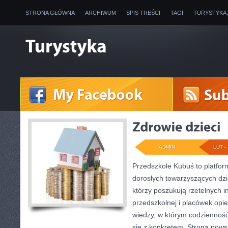
STRONA GŁÓWNA
ARCHIWUM
SPIS TREŚCI
TAGI
TURYSTYKA
ADMIN
LUT - 
Przedszkole Kubuś to platfor
dorosłych towarzyszących dzi
którzy poszukują rzetelnych i
przedszkolnej i placówek opie
wiedzy, w którym codzienność
się z konkretem. Strona pows