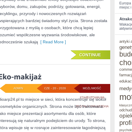
Europa‌
wyborów, domu, zakupów, podróży, gotowania, energii,
miejsc i 
recyklingu, przyrody i nowoczesnych rozwiązań
Atrakc
wspierających bardziej świadomy styl życia. Strona została
Wakacje 
przygotowana z myślą o osobach, które chcą lepiej
aktywnie⁣
rozumieć współczesne wyzwania środowiskowe, ale
antyki
jednocześnie szukają
[ Read More ]
genet
bud
CONTINUE
cho
comme
farmac
edukac
medy
ADMIN
CZE - 20 - 2026
MOŻLIWOŚĆ
mo
EKO-
KOMENTOWANIA
Bioarp24.pl to miejsce w sieci, która koncentruje się wokół
klasycz
kosmetyków organicznych. Strona może być traktowana
MAKIJAŻ
ZOSTAŁA WYŁĄCZONA
odchud
jako miejsce prezentacji asortymentu dla osób, które
opie
interesują się naturalnym podejściem do urody. To strona,
prof
która wpisuje się w rosnące zainteresowanie łagodniejszą
psycholo