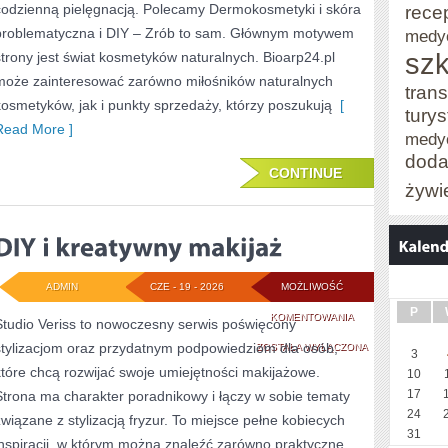
codzienną pielęgnacją. Polecamy Dermokosmetyki i skóra
rece
problematyczna i DIY – Zrób to sam. Głównym motywem
medy
szk
strony jest świat kosmetyków naturalnych. Bioarp24.pl
może zainteresować zarówno miłośników naturalnych
trans
kosmetyków, jak i punkty sprzedaży, którzy poszukują
[
tury
Read More ]
medy
doda
CONTINUE
żywi
ADMIN
CZE - 19 - 2026
MOŻLIWOŚĆ
P
DIY
KOMENTOWANIA
Studio Veriss to nowoczesny serwis poświęcony
stylizacjom oraz przydatnym podpowiedziom dla osób,
I
ZOSTAŁA WYŁĄCZONA
3
które chcą rozwijać swoje umiejętności makijażowe.
10
KREATYWNY
17
Strona ma charakter poradnikowy i łączy w sobie tematy
MAKIJAŻ
24
związane z stylizacją fryzur. To miejsce pełne kobiecych
31
inspiracji, w którym można znaleźć zarówno praktyczne