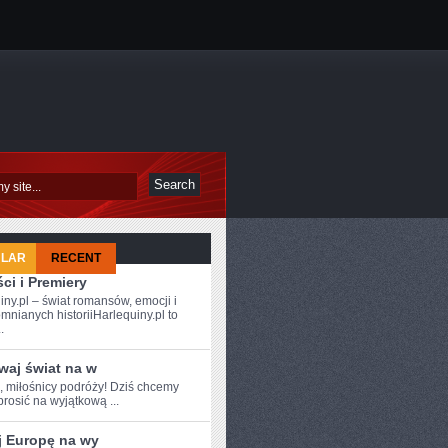
ULAR
RECENT
ci i Premiery
iny.pl – świat romansów, emocji i
mnianych historiiHarlequiny.pl to
.
waj świat na w
e, miłośnicy podróży! Dziś chcemy
rosić na⁤ wyjątkową ...
j Europę na wy