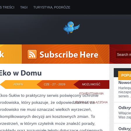
IS TREŚCI
TAGI
TURYSTYKA, PODRÓŻE
POP
Nowoś
ADMIN
CZE - 27 - 2026
MOŻLIWOŚĆ
Harlequ
niezapo
EKO
KOMENTOWANIA
Ekos-Sułów to praktyczny serwis poświęcony ochronie
serwis ..
środowiska, który pokazuje, że odpowiedzialność za
W
ZOSTAŁA WYŁĄCZONA
Odkry
środowisko nie musi oznaczać wielkich wyrzeczeń,
DOMU
Witajci
skomplikowanych decyzji ani kosztownych zmian. To
Was zap
przestrzeń, w którym czytelnik może znaleźć porady,
Odkry
przykłady oraz zrozumiałe teksty dotyczące codziennych