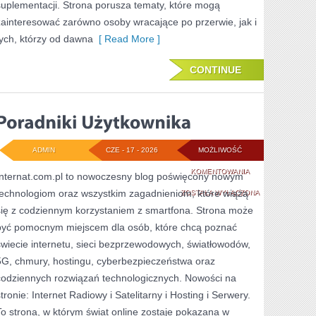
suplementacji. Strona porusza tematy, które mogą
zainteresować zarówno osoby wracające po przerwie, jak i
tych, którzy od dawna
[ Read More ]
CONTINUE
ADMIN
CZE - 17 - 2026
MOŻLIWOŚĆ
PORADNIKI
KOMENTOWANIA
Internat.com.pl to nowoczesny blog poświęcony nowym
technologiom oraz wszystkim zagadnieniom, które wiążą
UŻYTKOWNIKA
ZOSTAŁA WYŁĄCZONA
się z codziennym korzystaniem z smartfona. Strona może
być pomocnym miejscem dla osób, które chcą poznać
świecie internetu, sieci bezprzewodowych, światłowodów,
5G, chmury, hostingu, cyberbezpieczeństwa oraz
codziennych rozwiązań technologicznych. Nowości na
stronie: Internet Radiowy i Satelitarny i Hosting i Serwery.
To strona, w którym świat online zostaje pokazana w