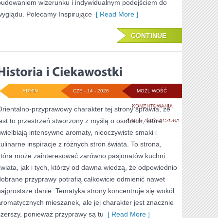
budowaniem wizerunku i indywidualnym podejściem do
wyglądu. Polecamy Inspirujące
[ Read More ]
CONTINUE
ADMIN
CZE - 14 - 2026
MOŻLIWOŚĆ
HISTORIA
KOMENTOWANIA
Orientalno-przyprawowy charakter tej strony sprawia, że
jest to przestrzeń stworzony z myślą o osobach, które
I
ZOSTAŁA WYŁĄCZONA
uwielbiają intensywne aromaty, nieoczywiste smaki i
CIEKAWOSTKI
kulinarne inspiracje z różnych stron świata. To strona,
która może zainteresować zarówno pasjonatów kuchni
świata, jak i tych, którzy od dawna wiedzą, że odpowiednio
dobrane przyprawy potrafią całkowicie odmienić nawet
najprostsze danie. Tematyka strony koncentruje się wokół
aromatycznych mieszanek, ale jej charakter jest znacznie
szerszy, ponieważ przyprawy są tu
[ Read More ]