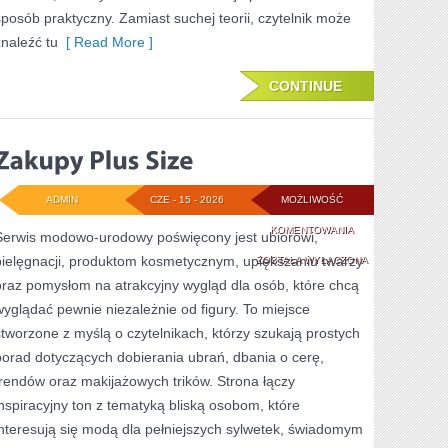
sposób praktyczny. Zamiast suchej teorii, czytelnik może
znaleźć tu
[ Read More ]
CONTINUE
ADMIN
CZE - 15 - 2026
MOŻLIWOŚĆ
ZAKUPY
KOMENTOWANIA
Serwis modowo-urodowy poświęcony jest ubiorowi,
pielęgnacji, produktom kosmetycznym, upiększaniu twarzy
PLUS
ZOSTAŁA WYŁĄCZONA
oraz pomysłom na atrakcyjny wygląd dla osób, które chcą
SIZE
wyglądać pewnie niezależnie od figury. To miejsce
stworzone z myślą o czytelnikach, którzy szukają prostych
porad dotyczących dobierania ubrań, dbania o cerę,
trendów oraz makijażowych trików. Strona łączy
inspiracyjny ton z tematyką bliską osobom, które
interesują się modą dla pełniejszych sylwetek, świadomym