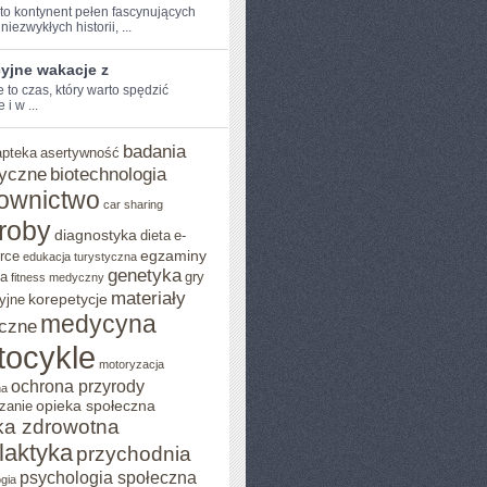
 to kontynent pełen fascynujących
niezwykłych​ historii, ...
yjne wakacje z
to czas,‌ który warto‍ spędzić
 i‌ w ...
badania
apteka
asertywność
yczne
biotechnologia
ownictwo
car sharing
roby
diagnostyka
dieta
e-
egzaminy
rce
edukacja turystyczna
genetyka
ja
gry
fitness medyczny
materiały
korepetycje
yjne
medycyna
czne
tocykle
motoryzacja
ochrona przyrody
na
opieka społeczna
zanie
ka zdrowotna
ilaktyka
przychodnia
psychologia społeczna
gia