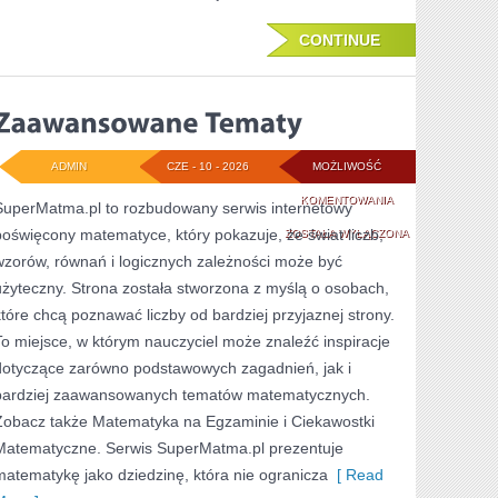
CONTINUE
ADMIN
CZE - 10 - 2026
MOŻLIWOŚĆ
ZAAWANSOWANE
KOMENTOWANIA
SuperMatma.pl to rozbudowany serwis internetowy
poświęcony matematyce, który pokazuje, że świat liczb,
TEMATY
ZOSTAŁA WYŁĄCZONA
wzorów, równań i logicznych zależności może być
użyteczny. Strona została stworzona z myślą o osobach,
które chcą poznawać liczby od bardziej przyjaznej strony.
To miejsce, w którym nauczyciel może znaleźć inspiracje
dotyczące zarówno podstawowych zagadnień, jak i
bardziej zaawansowanych tematów matematycznych.
Zobacz także Matematyka na Egzaminie i Ciekawostki
Matematyczne. Serwis SuperMatma.pl prezentuje
matematykę jako dziedzinę, która nie ogranicza
[ Read