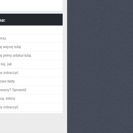
eraz
j więcej tutaj
j pełny artykuł tutaj
się, jak
by zobaczyć
owe fakty
gowany? Sprawdź
aj, kliknij
by zobaczyć