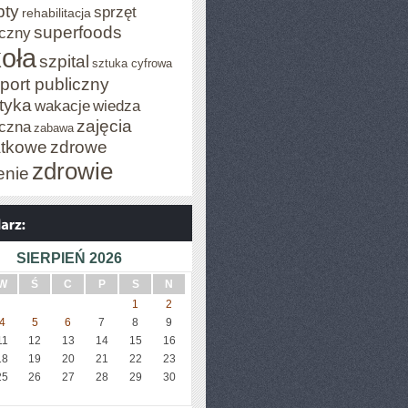
pty
sprzęt
rehabilitacja
superfoods
czny
oła
szpital
sztuka cyfrowa
port publiczny
styka
wakacje
wiedza
zajęcia
czna
zabawa
tkowe
zdrowe
zdrowie
enie
SIERPIEŃ 2026
W
Ś
C
P
S
N
1
2
4
5
6
7
8
9
11
12
13
14
15
16
18
19
20
21
22
23
25
26
27
28
29
30