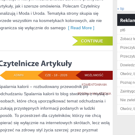
artykuły, jak i szersze omówienia. Polecam Czytelnicy
« lip
Analizują i Moda i Uroda. Tematyka strony skupia się
przede wszystkim na kosmetykach kolorowych, ale nie
ogranicza się wyłącznie do samego
[ Read More ]
pt6
Zobacz t
CONTINUE
Przeczyta
Przeczyta
Dowiedz 
Otwórz, 
ADMIN
CZE - 18 - 2026
MOŻLIWOŚĆ
Poznaj n
CZYTELNICZE
KOMENTOWANIA
Spalarnia kalorii – rozbudowany przewodnik po
Zaintry
odchudzaniu Spalarnia kalorii to blog stworzony z myślą o
ARTYKUŁY
ZOSTAŁA WYŁĄCZONA
Nie zwlek
osobach, które chcą uporządkować temat odchudzania i
szukają przystępnych informacji podanych w ludzki
Otwórz, 
sposób. To przestrzeń dla czytelników, którzy nie chcą
opierać się wyłącznie na internetowych skrótach, lecz wolą
spojrzeć na zdrowy styl życia szerzej: przez pryzmat