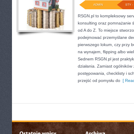
ADMIN
STY - 
RSGN.pl to kompleksowy serw
konsulting oraz pomnażanie ś
od A do Z. To miejsce stworzo
podejmować przemyślane decy
pierwszego lokum, czy przy b
na wynajem, flipping albo wiel
Sednem RSGN.pl jest prakty
działania. Zamiast ogólników 
postępowania, checklisty i s
przejść od pomysłu do
[ Read