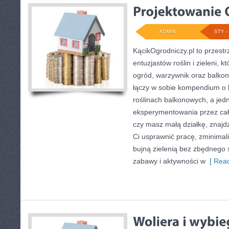
ADMIN
STY - 
KącikOgrodniczy.pl to przest
entuzjastów roślin i zieleni, 
ogród, warzywnik oraz balkon
łączy w sobie kompendium o 
roślinach balkonowych, a jedn
eksperymentowania przez cały
czy masz małą działkę, znajdz
Ci usprawnić pracę, zminimali
bujną zielenią bez zbędnego 
zabawy i aktywności w
[ Read