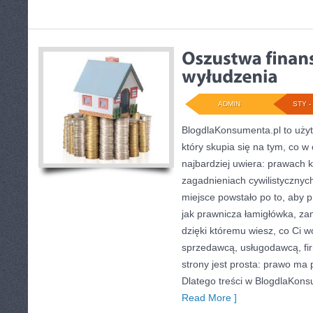
ADMIN
STY - 
BlogdlaKonsumenta.pl to uży
który skupia się na tym, co w
najbardziej uwiera: prawach
zagadnieniach cywilistycznyc
miejsce powstało po to, aby p
jak prawnicza łamigłówka, zam
dzięki któremu wiesz, co Ci 
sprzedawcą, usługodawcą, fi
strony jest prosta: prawo ma
Dlatego treści w BlogdlaKonsu
Read More ]