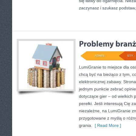
się łatwy do ogarnięcia. Niez
zaczynasz i szukasz podstaw,
ADMIN
STY - 
LumiGranie to miejsce dla osó
chcą być na bieżąco z tym, co
elektronicznej zabawy. Strona
jednym punkcie zebrać opinie
dotyczące gier – od wielkich 
perełki. Jeśli interesują Cię z
niezależne, na LumiGranie zna
przygotowane z myślą o różny
grania.
[ Read More ]