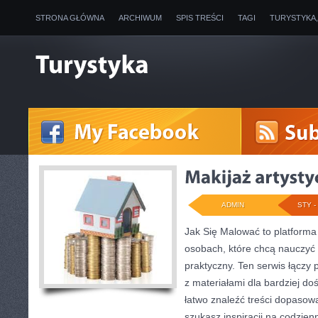
STRONA GŁÓWNA
ARCHIWUM
SPIS TREŚCI
TAGI
TURYSTYKA
ADMIN
STY - 
Jak Się Malować to platforma
osobach, które chcą nauczyć
praktyczny. Ten serwis łączy 
z materiałami dla bardziej d
łatwo znaleźć treści dopasow
szukasz inspiracji na codzienn