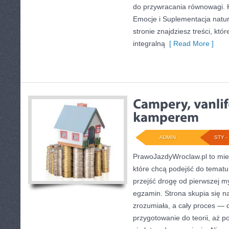
do przywracania równowagi. K
Emocje i Suplementacja natur
stronie znajdziesz treści, któ
integralną
[ Read More ]
ADMIN
STY - 
PrawoJazdyWroclaw.pl to mie
które chcą podejść do tematu
przejść drogę od pierwszej my
egzamin. Strona skupia się n
zrozumiała, a cały proces — 
przygotowanie do teorii, aż p