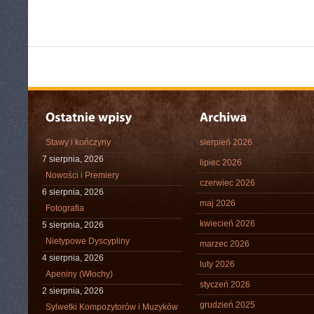
Stawy i kończyny
sierpień 2026
7 sierpnia, 2026
lipiec 2026
Nowości i Premiery
czerwiec 2026
6 sierpnia, 2026
maj 2026
Fotografia
kwiecień 2026
5 sierpnia, 2026
Nietypowe Dyscypliny
marzec 2026
4 sierpnia, 2026
luty 2026
Apeniny (Włochy)
styczeń 2026
2 sierpnia, 2026
grudzień 2025
Sylwetki Kompozytorów i Muzyków