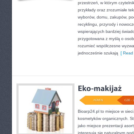
przestrzeń, w którym czyteln
przykłady oraz zrozumiałe te
wyborów, domu, zakupów, podr
recyklingu, przyrody i nowoc
wspierających bardziej świado
przygotowana z myślą o osoba
rozumieć współczesne wyzwa
jednocześnie szukają
[ Read 
ADMIN
CZE - 
Bioarp24.pl to miejsce w sieci
kosmetyków organicznych. St
jako miejsce prezentacji asor
interesują się naturalnym pod