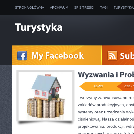
STRONA GŁÓWNA
ARCHIWUM
SPIS TREŚCI
TAGI
TURYSTYKA
ADMIN
CZE - 
Tworzymy zaawansowane rozw
zakładów produkcyjnych, dos
systemy oraz urządzenia wyko
ciśnieniową. Nasza działalnoś
projektowaniu, produkcji, wdr
nowoczesnych rozwiązań, któ