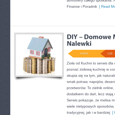
atmosfery całego spotkania. 
Finanse i Poradnik
[ Read Mo
ADMIN
CZE - 
Zioła od Kuchni to serwis dla 
poznać ziołową kuchnię w co
skupia się na tym, jak natur
smak potraw, napojów, deser
przetworów. To zielnik online,
dodatkiem do dań, lecz stają
Serwis pokazuje, że melisa 
wiele nietypowych sposobów,
tradycyjnej, jak i w bardziej
[ 