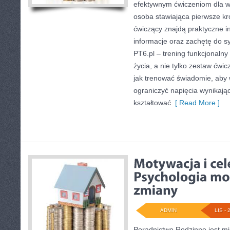
efektywnym ćwiczeniom dla ws
osoba stawiająca pierwsze k
ćwiczący znajdą praktyczne in
informacje oraz zachętę do s
PT6.pl – trening funkcjonalny 
życia, a nie tylko zestaw ćwic
jak trenować świadomie, aby
ograniczyć napięcia wynikając
kształtować
[ Read More ]
ADMIN
LIS - 
Poradnictwo Rodzinne jest mi