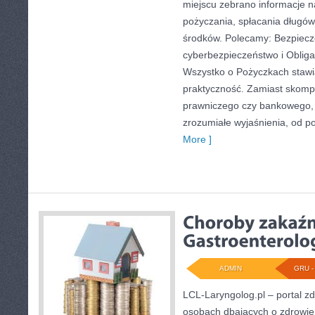
miejscu zebrano informacje 
pożyczania, spłacania długó
środków. Polecamy: Bezpiecz
cyberbezpieczeństwo i Obligac
Wszystko o Pożyczkach stawia
praktyczność. Zamiast skomp
prawniczego czy bankowego, 
zrozumiałe wyjaśnienia, od p
More ]
ADMIN
GRU - 
LCL-Laryngolog.pl – portal z
osobach dbających o zdrowie,