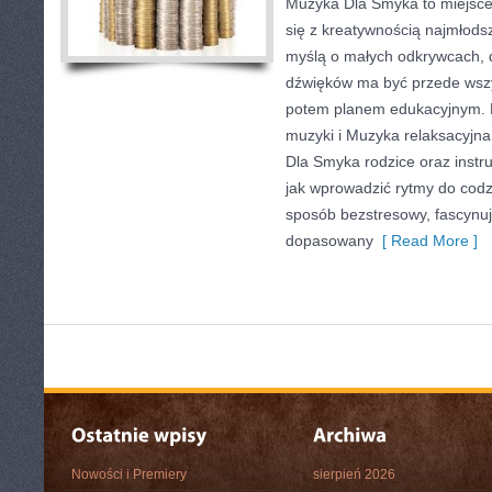
Muzyka Dla Smyka to miejsce
się z kreatywnością najmłods
myślą o małych odkrywcach, 
dźwięków ma być przede wszy
potem planem edukacyjnym. P
muzyki i Muzyka relaksacyjna
Dla Smyka rodzice oraz instru
jak wprowadzić rytmy do cod
sposób bezstresowy, fascynuj
dopasowany
[ Read More ]
Nowości i Premiery
sierpień 2026