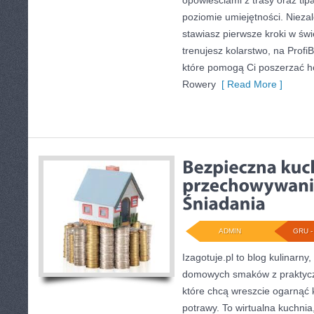
opowieściami z trasy oraz ti
poziomie umiejętności. Niezal
stawiasz pierwsze kroki w świe
trenujesz kolarstwo, na ProfiB
które pomogą Ci poszerzać h
Rowery
[ Read More ]
ADMIN
GRU - 
Izagotuje.pl to blog kulinarny
domowych smaków z praktycz
które chcą wreszcie ogarnąć
potrawy. To wirtualna kuchnia