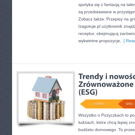
spotyka się z fantazją na tal
są przedstawiane w przystępn
Zobacz także: Przepisy na gri
Izagotuje.pl użytkownik znaj
receptur, obejmującą zarówno
wykwintne propozycje,
[ Read
ADMIN
GRU - 
Wszystko o Pożyczkach to port
ludziach, które chcą lepiej zr
budżetu domowego. To przest