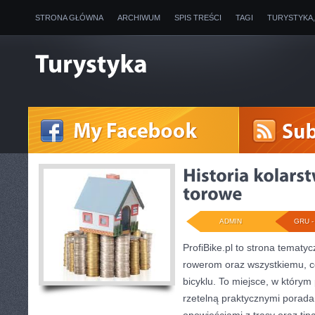
STRONA GŁÓWNA
ARCHIWUM
SPIS TREŚCI
TAGI
TURYSTYKA
ADMIN
GRU - 
ProfiBike.pl to strona tematy
rowerom oraz wszystkiemu, co
bicyklu. To miejsce, w którym
rzetelną praktycznymi porada