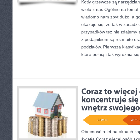
Kotły grzewcze są narzędziam
wielu z nas Ogólnie na temat
wiadomo nam zbyt dużo, a gd
okazuje się, że tak w zasadzi
przypadków też nie zdajemy s
z podajnikiem są rozmaite ora
podziałów. Pierwsza klasyfikac
które pełnią i tak wyróżnia się
ADMIN
WRZ - 
Obecność rolet na oknach za
światła Coraz więcej osób sku