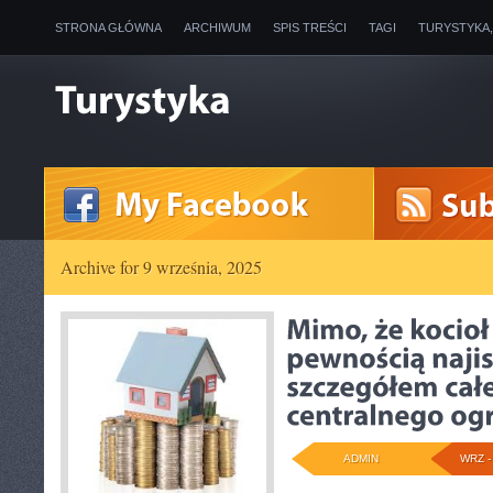
STRONA GŁÓWNA
ARCHIWUM
SPIS TREŚCI
TAGI
TURYSTYKA
Archive for 9 września, 2025
ADMIN
WRZ - 