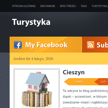
STRONA GŁÓWNA
ARCHIWUM
SPIS TREŚCI
TAGI
TURYSTYKA
Archive for 4 lutego, 2026
ADMIN
LUT - 
Ta witryna to blog podróżnic
śląski – przestrzeń, w który
zwiedzanie miast i najbliższy