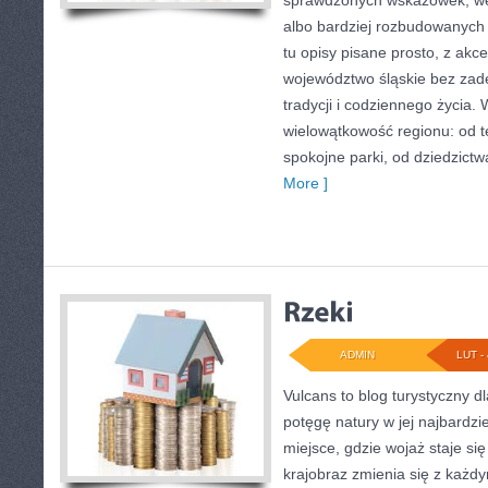
sprawdzonych wskazówek, w
albo bardziej rozbudowanych 
tu opisy pisane prosto, z ak
województwo śląskie bez zadę
tradycji i codziennego życia. 
wielowątkowość regionu: od t
spokojne parki, od dziedzic
More ]
ADMIN
LUT - 
Vulcans to blog turystyczny d
potęgę natury w jej najbardzi
miejsce, gdzie wojaż staje si
krajobraz zmienia się z każdy