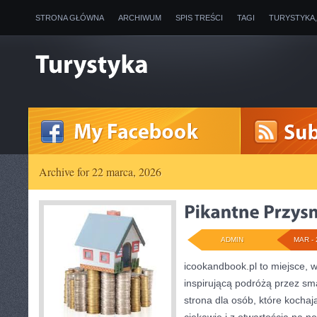
STRONA GŁÓWNA
ARCHIWUM
SPIS TREŚCI
TAGI
TURYSTYKA
Archive for 22 marca, 2026
ADMIN
MAR - 
icookandbook.pl to miejsce, w
inspirującą podróżą przez sma
strona dla osób, które kochaj