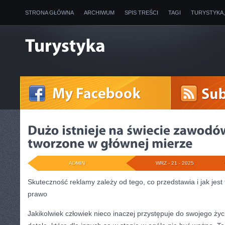
STRONA GŁÓWNA
ARCHIWUM
SPIS TREŚCI
TAGI
TURYSTYKA
ADMIN
WRZ - 21 - 2025
Skuteczność reklamy zależy od tego, co przedstawia i jak jes
prawo
Jakikolwiek człowiek nieco inaczej przystępuje do swojego ży