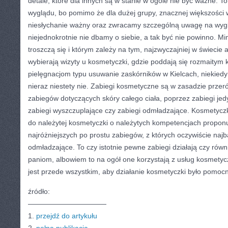
detale, które dla innych są w stanie w ogóle nie być ważne. 
wyglądu, bo pomimo że dla dużej grupy, znacznej większości w
niesłychanie ważny oraz zwracamy szczególną uwagę na wyglą
niejednokrotnie nie dbamy o siebie, a tak być nie powinno. Mim
troszczą się i którym zależy na tym, najzwyczajniej w świecie 
wybierają wizyty u kosmetyczki, gdzie poddają się rozmaity
pielęgnacjom typu usuwanie zaskórników w Kielcach, niekied
nieraz niestety nie. Zabiegi kosmetyczne są w zasadzie prze
zabiegów dotyczących skóry całego ciała, poprzez zabiegi jedy
zabiegi wyszczuplające czy zabiegi odmładzające. Kosmetyczka
do należytej kosmetyczki o należytych kompetencjach propon
najróżniejszych po prostu zabiegów, z których oczywiście najba
odmładzające. To czy istotnie pewne zabiegi działają czy równ
paniom, albowiem to na ogół one korzystają z usług kosmetycz
jest przede wszystkim, aby działanie kosmetyczki było pomoc
źródło:
———————————
1.
przejdź do artykułu