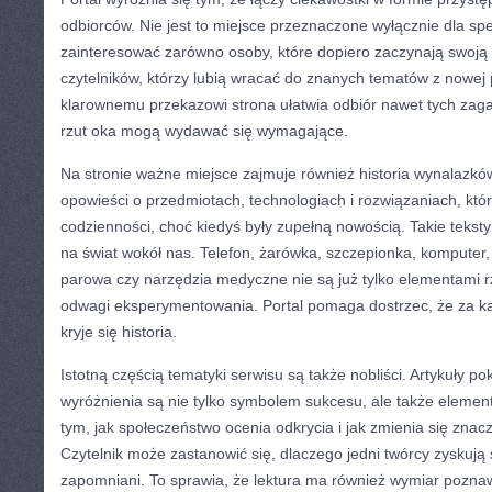
odbiorców. Nie jest to miejsce przeznaczone wyłącznie dla sp
zainteresować zarówno osoby, które dopiero zaczynają swoją 
czytelników, którzy lubią wracać do znanych tematów z nowej 
klarownemu przekazowi strona ułatwia odbiór nawet tych zaga
rzut oka mogą wydawać się wymagające.
Na stronie ważne miejsce zajmuje również historia wynalazk
opowieści o przedmiotach, technologiach i rozwiązaniach, które
codzienności, choć kiedyś były zupełną nowością. Takie teksty
na świat wokół nas. Telefon, żarówka, szczepionka, komputer
parowa czy narzędzia medyczne nie są już tylko elementami rz
odwagi eksperymentowania. Portal pomaga dostrzec, że za k
kryje się historia.
Istotną częścią tematyki serwisu są także nobliści. Artykuły po
wyróżnienia są nie tylko symbolem sukcesu, ale także elemen
tym, jak społeczeństwo ocenia odkrycia i jak zmienia się znac
Czytelnik może zastanowić się, dlaczego jedni twórcy zyskują 
zapomniani. To sprawia, że lektura ma również wymiar pozna