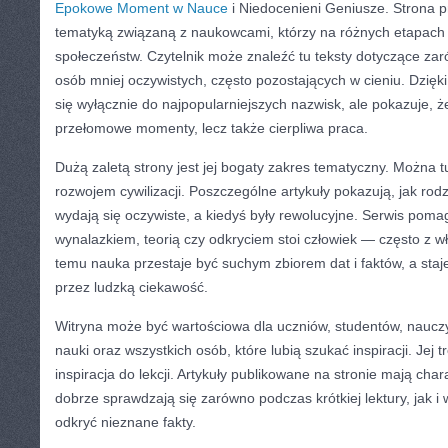
Epokowe Moment w Nauce
i Niedocenieni Geniusze. Strona 
tematyką związaną z naukowcami, którzy na różnych etapach hi
społeczeństw. Czytelnik może znaleźć tu teksty dotyczące zar
osób mniej oczywistych, często pozostających w cieniu. Dzięk
się wyłącznie do najpopularniejszych nazwisk, ale pokazuje, że 
przełomowe momenty, lecz także cierpliwa praca.
Dużą zaletą strony jest jej bogaty zakres tematyczny. Można t
rozwojem cywilizacji. Poszczególne artykuły pokazują, jak rodzi
wydają się oczywiste, a kiedyś były rewolucyjne. Serwis pom
wynalazkiem, teorią czy odkryciem stoi człowiek — często z w
temu nauka przestaje być suchym zbiorem dat i faktów, a staje
przez ludzką ciekawość.
Witryna może być wartościowa dla uczniów, studentów, nauczy
nauki oraz wszystkich osób, które lubią szukać inspiracji. Jej 
inspiracja do lekcji. Artykuły publikowane na stronie mają char
dobrze sprawdzają się zarówno podczas krótkiej lektury, jak i 
odkryć nieznane fakty.