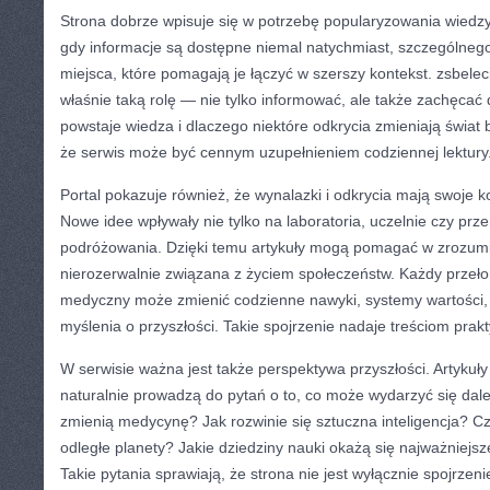
Strona dobrze wpisuje się w potrzebę popularyzowania wiedzy
gdy informacje są dostępne niemal natychmiast, szczególneg
miejsca, które pomagają je łączyć w szerszy kontekst. zsbelec
właśnie taką rolę — nie tylko informować, ale także zachęcać d
powstaje wiedza i dlaczego niektóre odkrycia zmieniają świat b
że serwis może być cennym uzupełnieniem codziennej lektury
Portal pokazuje również, że wynalazki i odkrycia mają swoje 
Nowe idee wpływały nie tylko na laboratoria, uczelnie czy prz
podróżowania. Dzięki temu artykuły mogą pomagać w zrozumie
nierozerwalnie związana z życiem społeczeństw. Każdy przeło
medyczny może zmienić codzienne nawyki, systemy wartości, 
myślenia o przyszłości. Takie spojrzenie nadaje treściom prak
W serwisie ważna jest także perspektywa przyszłości. Artykuł
naturalnie prowadzą do pytań o to, co może wydarzyć się dale
zmienią medycynę? Jak rozwinie się sztuczna inteligencja? C
odległe planety? Jakie dziedziny nauki okażą się najważniejs
Takie pytania sprawiają, że strona nie jest wyłącznie spojrzen