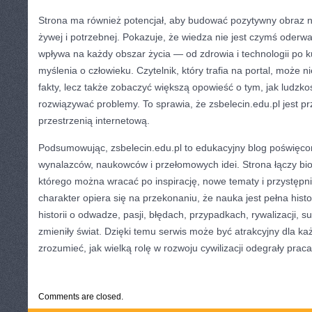
Strona ma również potencjał, aby budować pozytywny obraz na
żywej i potrzebnej. Pokazuje, że wiedza nie jest czymś oderw
wpływa na każdy obszar życia — od zdrowia i technologii po k
myślenia o człowieku. Czytelnik, który trafia na portal, może 
fakty, lecz także zobaczyć większą opowieść o tym, jak ludzk
rozwiązywać problemy. To sprawia, że zsbelecin.edu.pl jest pr
przestrzenią internetową.
Podsumowując, zsbelecin.edu.pl to edukacyjny blog poświęcony
wynalazców, naukowców i przełomowych idei. Strona łączy biog
którego można wracać po inspirację, nowe tematy i przystępn
charakter opiera się na przekonaniu, że nauka jest pełna hist
historii o odwadze, pasji, błędach, przypadkach, rywalizacji, s
zmieniły świat. Dzięki temu serwis może być atrakcyjny dla każ
zrozumieć, jak wielką rolę w rozwoju cywilizacji odegrały prac
CATEGORIES:
TURYSTYKA, PODRÓŻE
Comments are closed.