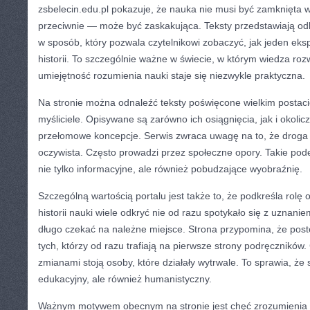
zsbelecin.edu.pl pokazuje, że nauka nie musi być zamknięta 
przeciwnie — może być zaskakująca. Teksty przedstawiają odkr
w sposób, który pozwala czytelnikowi zobaczyć, jak jeden eks
historii. To szczególnie ważne w świecie, w którym wiedza roz
umiejętność rozumienia nauki staje się niezwykle praktyczna.
Na stronie można odnaleźć teksty poświęcone wielkim postaci
myśliciele. Opisywane są zarówno ich osiągnięcia, jak i okoli
przełomowe koncepcje. Serwis zwraca uwagę na to, że droga
oczywista. Często prowadzi przez społeczne opory. Takie podej
nie tylko informacyjne, ale również pobudzające wyobraźnię.
Szczególną wartością portalu jest także to, że podkreśla rol
historii nauki wiele odkryć nie od razu spotykało się z uznani
długo czekać na należne miejsce. Strona przypomina, że post
tych, którzy od razu trafiają na pierwsze strony podręczników
zmianami stoją osoby, które działały wytrwale. To sprawia, że 
edukacyjny, ale również humanistyczny.
Ważnym motywem obecnym na stronie jest chęć zrozumienia św