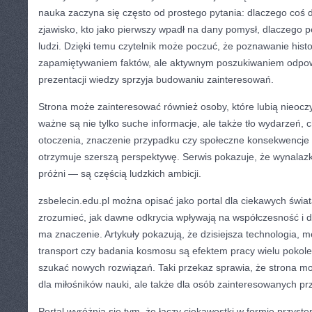
nauka zaczyna się często od prostego pytania: dlaczego coś d
zjawisko, kto jako pierwszy wpadł na dany pomysł, dlaczego p
ludzi. Dzięki temu czytelnik może poczuć, że poznawanie histori
zapamiętywaniem faktów, ale aktywnym poszukiwaniem odpow
prezentacji wiedzy sprzyja budowaniu zainteresowań.
Strona może zainteresować również osoby, które lubią nieoczy
ważne są nie tylko suche informacje, ale także tło wydarzeń, 
otoczenia, znaczenie przypadku czy społeczne konsekwencje o
otrzymuje szerszą perspektywę. Serwis pokazuje, że wynalazki
próżni — są częścią ludzkich ambicji.
zsbelecin.edu.pl można opisać jako portal dla ciekawych świa
zrozumieć, jak dawne odkrycia wpływają na współczesność i d
ma znaczenie. Artykuły pokazują, że dzisiejsza technologia, 
transport czy badania kosmosu są efektem pracy wielu pokoleń
szukać nowych rozwiązań. Taki przekaz sprawia, że strona moż
dla miłośników nauki, ale także dla osób zainteresowanych p
Portal wyróżnia się tym, że łączy ciekawostki w formie przyst