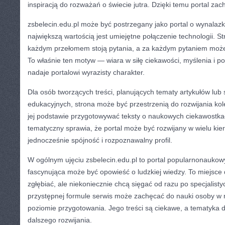
inspiracją do rozważań o świecie jutra. Dzięki temu portal za
zsbelecin.edu.pl może być postrzegany jako portal o wynalaz
największą wartością jest umiejętne połączenie technologii. S
każdym przełomem stoją pytania, a za każdym pytaniem może 
To właśnie ten motyw — wiara w siłę ciekawości, myślenia i 
nadaje portalowi wyrazisty charakter.
Dla osób tworzących treści, planujących tematy artykułów lub s
edukacyjnych, strona może być przestrzenią do rozwijania ko
jej podstawie przygotowywać teksty o naukowych ciekawostkac
tematyczny sprawia, że portal może być rozwijany w wielu ki
jednocześnie spójność i rozpoznawalny profil.
W ogólnym ujęciu zsbelecin.edu.pl to portal popularnonaukowy
fascynująca może być opowieść o ludzkiej wiedzy. To miejsce d
zgłębiać, ale niekoniecznie chcą sięgać od razu po specjalisty
przystępnej formule serwis może zachęcać do nauki osoby w 
poziomie przygotowania. Jego treści są ciekawe, a tematyka d
dalszego rozwijania.