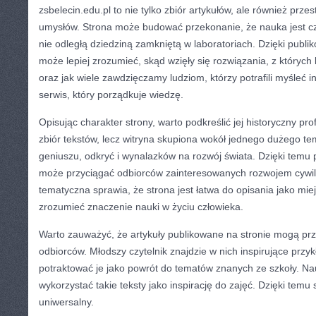
zsbelecin.edu.pl to nie tylko zbiór artykułów, ale również prze
umysłów. Strona może budować przekonanie, że nauka jest cz
nie odległą dziedziną zamkniętą w laboratoriach. Dzięki publi
może lepiej zrozumieć, skąd wzięły się rozwiązania, z których
oraz jak wiele zawdzięczamy ludziom, którzy potrafili myśleć i
serwis, który porządkuje wiedzę.
Opisując charakter strony, warto podkreślić jej historyczny prof
zbiór tekstów, lecz witryna skupiona wokół jednego dużego te
geniuszu, odkryć i wynalazków na rozwój świata. Dzięki temu 
może przyciągać odbiorców zainteresowanych rozwojem cywili
tematyczna sprawia, że strona jest łatwa do opisania jako mie
zrozumieć znaczenie nauki w życiu człowieka.
Warto zauważyć, że artykuły publikowane na stronie mogą p
odbiorców. Młodszy czytelnik znajdzie w nich inspirujące przy
potraktować je jako powrót do tematów znanych ze szkoły. Na
wykorzystać takie teksty jako inspirację do zajęć. Dzięki temu
uniwersalny.