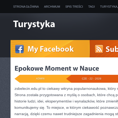
STRONA GŁÓWNA
ARCHIWUM
SPIS TREŚCI
TAGI
TURYSTYKA
ADMIN
CZE - 22 - 2026
zsbelecin.edu.pl to ciekawy witryna popularnonaukowa, który sk
Strona została przygotowana z myślą o osobach, które chcą 
historie ludzi, idei, eksperymentów i wynalazków, które zmienił
komunikujemy się. To miejsce, w którym ciekawość poznawcza 
narracją, dzięki czemu nawet trudniejsze zagadnienia mogą s