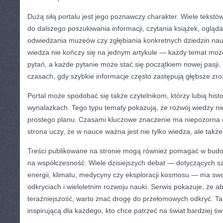
Dużą siłą portalu jest jego poznawczy charakter. Wiele tekst
do dalszego poszukiwania informacji, czytania książek, oglą
odwiedzania muzeów czy zgłębiania konkretnych dziedzin nau
wiedza nie kończy się na jednym artykule — każdy temat moż
pytań, a każde pytanie może stać się początkiem nowej pasji
czasach, gdy szybkie informacje często zastępują głębsze zr
Portal może spodobać się także czytelnikom, którzy lubią hist
wynalazkach. Tego typu tematy pokazują, że rozwój wiedzy n
prostego planu. Czasami kluczowe znaczenie ma niepozorna 
strona uczy, że w nauce ważna jest nie tylko wiedza, ale takż
Treści publikowane na stronie mogą również pomagać w budo
na współczesność. Wiele dzisiejszych debat — dotyczących sztu
energii, klimatu, medycyny czy eksploracji kosmosu — ma sw
odkryciach i wieloletnim rozwoju nauki. Serwis pokazuje, że ab
teraźniejszość, warto znać drogę do przełomowych odkryć. Tak
inspirującą dla każdego, kto chce patrzeć na świat bardziej ś