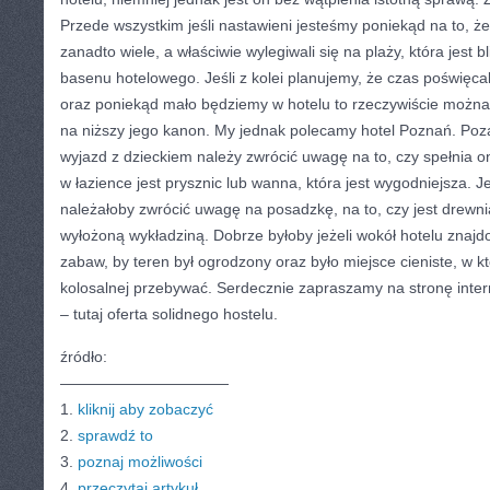
Przede wszystkim jeśli nastawieni jesteśmy poniekąd na to, ż
zanadto wiele, a właściwie wylegiwali się na plaży, która jest bl
basenu hotelowego. Jeśli z kolei planujemy, że czas poświęca
oraz poniekąd mało będziemy w hotelu to rzeczywiście możn
na niższy jego kanon. My jednak polecamy hotel Poznań. Poza
wyjazd z dzieckiem należy zwrócić uwagę na to, czy spełnia o
w łazience jest prysznic lub wanna, która jest wygodniejsza. J
należałoby zwrócić uwagę na posadzkę, na to, czy jest drewn
wyłożoną wykładziną. Dobrze byłoby jeżeli wokół hotelu znajd
zabaw, by teren był ogrodzony oraz było miejsce cieniste, w 
kolosalnej przebywać. Serdecznie zapraszamy na stronę inte
– tutaj oferta solidnego hostelu.
źródło:
———————————
1.
kliknij aby zobaczyć
2.
sprawdź to
3.
poznaj możliwości
4.
przeczytaj artykuł