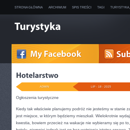
STRONA GŁÓWNA
ARCHIWUM
SPIS TREŚCI
TAGI
TURYSTYKA
ADMIN
LIP - 18 - 2025
Ogłoszenia turystyczne
Kiedy tak właściwie planujemy podróż nie jesteśmy w stanie 
jest miejsce, w którym będziemy mieszkali. Wielokrotnie wydaj
kwestia, bowiem przecież na wakacje nie wybieramy się po to,
hotelu, niemniej jednak jest on bez wątpienia istotną sprawą.