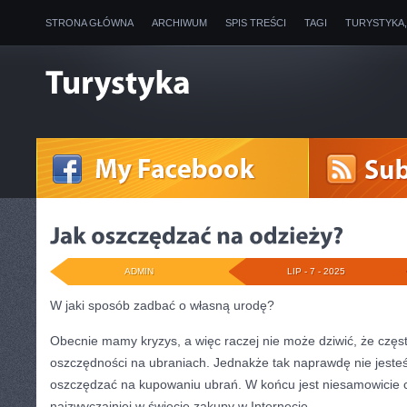
STRONA GŁÓWNA
ARCHIWUM
SPIS TREŚCI
TAGI
TURYSTYKA
ADMIN
LIP - 7 - 2025
W jaki sposób zadbać o własną urodę?
Obecnie mamy kryzys, a więc raczej nie może dziwić, że częst
oszczędności na ubraniach. Jednakże tak naprawdę nie jest
oszczędzać na kupowaniu ubrań. W końcu jest niesamowicie 
najzwyczajniej w świecie zakupy w Internecie.