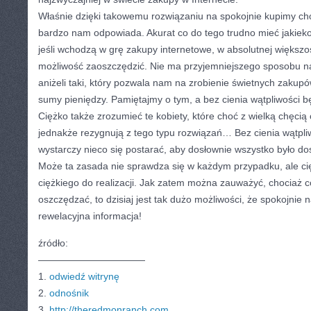
Właśnie dzięki takowemu rozwiązaniu na spokojnie kupimy cho
bardzo nam odpowiada. Akurat co do tego trudno mieć jakiekol
jeśli wchodzą w grę zakupy internetowe, w absolutnej więks
możliwość zaoszczędzić. Nie ma przyjemniejszego sposobu na
aniżeli taki, który pozwala nam na zrobienie świetnych zakupó
sumy pieniędzy. Pamiętajmy o tym, a bez cienia wątpliwości 
Ciężko także zrozumieć te kobiety, które choć z wielką chęcią 
jednakże rezygnują z tego typu rozwiązań… Bez cienia wątpliwo
wystarczy nieco się postarać, aby dosłownie wszystko było do
Może ta zasada nie sprawdza się w każdym przypadku, ale cię
ciężkiego do realizacji. Jak zatem można zauważyć, chociaż
oszczędzać, to dzisiaj jest tak dużo możliwości, że spokojnie 
rewelacyjna informacja!
źródło:
———————————
1.
odwiedź witrynę
2.
odnośnik
3.
http://theredmonranch.com