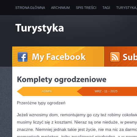
STRONA GŁÓWNA
ARCHIWUM
SPIS TREŚCI
TAGI
TURYSTYKA
ADMIN
WRZ - 11 - 2025
Przeróżne typy ogrodzeń
Jeżeli wznosimy dom, remontujemy go czy też robimy cokolwi
musimy liczyć się z kosztami. Nieraz są one nieduże, w pewny
znaczne. Niemniej jednak takie jest życie, nie ma nic za d
momentach mnóstwo, żeby zrealizować niezbędne, a w pew