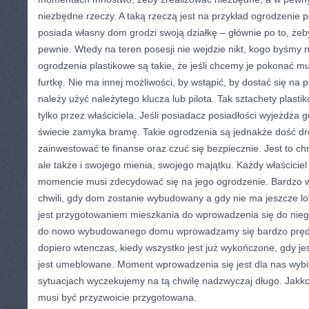
niezbędne rzeczy. A taką rzeczą jest na przykład ogrodzenie p
posiada własny dom grodzi swoją działkę – głównie po to, ż
pewnie. Wtedy na teren posesji nie wejdzie nikt, kogo byśmy ni
ogrodzenia plastikowe są takie, że jeśli chcemy je pokonać 
furtkę. Nie ma innej możliwości, by wstąpić, by dostać się na 
należy użyć należytego klucza lub pilota. Tak sztachety plas
tylko przez właściciela. Jeśli posiadacz posiadłości wyjeżdża 
świecie zamyka bramę. Takie ogrodzenia są jednakże dość dr
zainwestować te finanse oraz czuć się bezpiecznie. Jest to chr
ale także i swojego mienia, swojego majątku. Każdy właścic
momencie musi zdecydować się na jego ogrodzenie. Bardzo wi
chwili, gdy dom zostanie wybudowany a gdy nie ma jeszcze lo
jest przygotowaniem mieszkania do wprowadzenia się do ni
do nowo wybudowanego domu wprowadzamy się bardzo prę
dopiero wtenczas, kiedy wszystko jest już wykończone, gdy je
jest umeblowane. Moment wprowadzenia się jest dla nas wyb
sytuacjach wyczekujemy na tą chwilę nadzwyczaj długo. Jakk
musi być przyzwoicie przygotowana.