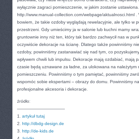
wyłącznie zagraci pomieszczenie, w jakim zostanie ustawiona
http://www.manual-collection.com/webpage/aktualnosci.html . 
bowiem, że takie ozdoby wyglądają rewelacyjnie, ale tylko w p
przestrzeni. Gdy umieścimy ja w salonie lub kuchni mamy wraż
gruntownie inny niż ten, który tak bardzo zachwycił nas w pun
oczywiście dekoracje na ścianę. Dlatego także powinniśmy n
ozdoby, powinniśmy zastanawiać się nad tym, co pozyskujem
wpływem chwili lub impulsu. Dekoracje mają ozdabiać, mają
czasie będą uznawane za ładne, za ulokowana na należytym 
pomieszczeniu. Powinniśmy o tym pamiętać, powinniśmy zwró
wspomóc sobie ekspertami – obrazy do domu. Powinniśmy na
profesjonalne akcesoria i dekoracje.
źródło:
———————————
1.
artykuł tutaj
2.
http://dbdg-design.de
3.
http://de-kids.de
4.
źródło