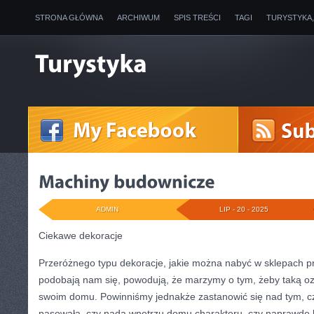
STRONA GŁÓWNA
ARCHIWUM
SPIS TREŚCI
TAGI
TURYSTYKA
ADMIN
LIP - 20 - 2025
Ciekawe dekoracje
Przeróżnego typu dekoracje, jakie można nabyć w sklepach 
podobają nam się, powodują, że marzymy o tym, żeby taką oz
swoim domu. Powinniśmy jednakże zastanowić się nad tym, c
pasowała, czy nada wnętrzu domu charakteru, czy naprawdę 