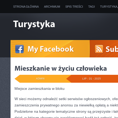
STRONA GŁÓWNA
ARCHIWUM
SPIS TREŚCI
TAGI
TURYSTYKA
ADMIN
LIP - 31 - 2025
Miejsce zamieszkania w bloku
W sieci możemy odnaleźć setki serwisów ogłoszeniowych, of
zamieszczenia prywatnego anonsu za niewielką opłatą a niek
Podzielone na kategorie tematyczne strony są przejrzyste i ł
dział, w którym chcemy się zareklamować bądź też ogłosić, ż