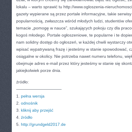
lokalu – warto sprawić tu http://www.ogloszenia-nieruchomosci
gazety wypierane są przez portale informacyjne, takie serwis
popularnością, zwłaszcza wśród młodych ludzi, studentów ofe
temacie „pomogę w nauce”, szukających pokoju czy dla prac
kogoś młodego. Portale ogłoszeniowe, te popularne i te dopie
nam solidny dostęp do ogłoszeń, w każdej chwili wystarczy ot
wpisać wypatrywaną frazę i jesteśmy w stanie spowodować, cz
osiągalne w okolicy. Nie potrzeba nawet numeru telefonu, wi
obejmuje adres e-mail przez który jesteśmy w stanie się skon
jakiejkolwiek porze dnia.
źródło:
———————————
1.
pełna wersja
2.
odnośnik
3.
kliknij aby przejść
4.
źródło
5.
http://grundgeld2017.de