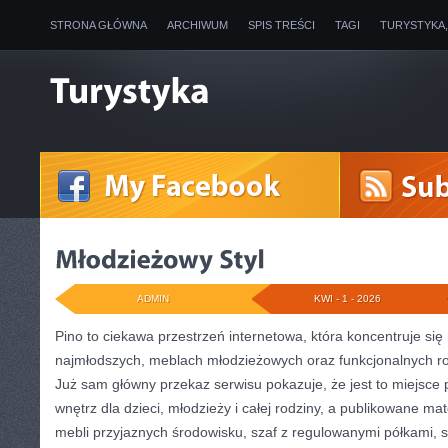
STRONA GŁÓWNA
ARCHIWUM
SPIS TREŚCI
TAGI
TURYSTYKA
ADMIN
KWI - 1 - 2026
Pino to ciekawa przestrzeń internetowa, która koncentruje się 
najmłodszych, meblach młodzieżowych oraz funkcjonalnych r
Już sam główny przekaz serwisu pokazuje, że jest to miejsce
wnętrz dla dzieci, młodzieży i całej rodziny, a publikowane ma
mebli przyjaznych środowisku, szaf z regulowanymi półkami, 