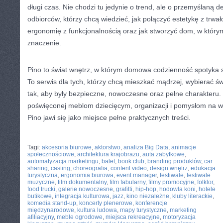
długi czas. Nie chodzi tu jedynie o trend, ale o przemyślaną d
odbiorców, którzy chcą wiedzieć, jak połączyć estetykę z trwał
ergonomię z funkcjonalnością oraz jak stworzyć dom, w któr
znaczenie.
Pino to świat wnętrz, w którym domowa codzienność spotyka 
To serwis dla tych, którzy chcą mieszkać mądrzej, wybierać ś
tak, aby były bezpieczne, nowoczesne oraz pełne charakteru. J
poświęconej meblom dziecięcym, organizacji i pomysłom na w
Pino jawi się jako miejsce pełne praktycznych treści.
CATEGORIES:
TURYSTYKA, PODRÓŻE
Tagi:
akcesoria biurowe
,
aktorstwo
,
analiza Big Data
,
animacje
społecznościowe
,
architektura krajobrazu
,
auta zabytkowe
,
automatyzacja marketingu
,
balet
,
book club
,
branding produktów
,
car
sharing
,
casting
,
choreografia
,
content video
,
design wnętrz
,
edukacja
turystyczna
,
ergonomia biurowa
,
event manager
,
festiwale
,
festiwale
muzyczne
,
film dokumentalny
,
film fabularny
,
filmy promocyjne
,
folklor
,
food trucki
,
galerie nowoczesne
,
grafitti
,
hip-hop
,
hodowla koni
,
hotele
butikowe
,
integracja kulturowa
,
jazz
,
kino niezależne
,
kluby literackie
,
komedia stand-up
,
koncerty plenerowe
,
konferencje
międzynarodowe
,
kultura ludowa
,
mapy turystyczne
,
marketing
afiliacyjny
,
meble ogrodowe
,
miejsca rekreacyjne
,
motoryzacja