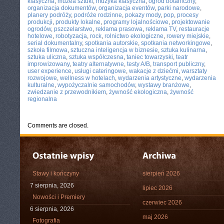
klasyczna
,
muzea sztuki
,
muzyka klasyczna
,
ogród botaniczny
,
organizacja dokumentów
,
organizacja eventów
,
parki narodowe
,
planery podróży
,
podróże rodzinne
,
pokazy mody
,
pop
,
procesy
produkcji
,
produkty lokalne
,
programy lojalnościowe
,
projektowanie
ogrodów
,
pszczelarstwo
,
reklama prasowa
,
reklama TV
,
restauracje
hotelowe
,
robotyzacja
,
rock
,
rolnictwo ekologiczne
,
rowery miejskie
,
serial dokumentalny
,
spotkania autorskie
,
spotkania networkingowe
,
szkoła filmowa
,
sztuczna inteligencja w biznesie
,
sztuka kulinarna
,
sztuka uliczna
,
sztuka współczesna
,
taniec towarzyski
,
teatr
improwizowany
,
teatry alternatywne
,
testy A/B
,
transport publiczny
,
user experience
,
usługi cateringowe
,
wakacje z dziećmi
,
warsztaty
rozwojowe
,
wellness w hotelach
,
wydarzenia artystyczne
,
wydarzenia
kulturalne
,
wypożyczalnie samochodów
,
wystawy branżowe
,
zwiedzanie z przewodnikiem
,
żywność ekologiczna
,
żywność
regionalna
Comments are closed.
Stawy i kończyny
sierpień 2026
7 sierpnia, 2026
lipiec 2026
Nowości i Premiery
czerwiec 2026
6 sierpnia, 2026
maj 2026
Fotografia