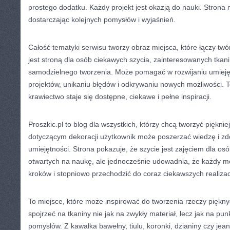
prostego dodatku. Każdy projekt jest okazją do nauki. Strona
dostarczając kolejnych pomysłów i wyjaśnień.
Całość tematyki serwisu tworzy obraz miejsca, które łączy twór
jest stroną dla osób ciekawych szycia, zainteresowanych tkan
samodzielnego tworzenia. Może pomagać w rozwijaniu umieję
projektów, unikaniu błędów i odkrywaniu nowych możliwości. To
krawiectwo staje się dostępne, ciekawe i pełne inspiracji.
Proszkic.pl to blog dla wszystkich, którzy chcą tworzyć piękniej
dotyczącym dekoracji użytkownik może poszerzać wiedzę i z
umiejętności. Strona pokazuje, że szycie jest zajęciem dla osó
otwartych na naukę, ale jednocześnie udowadnia, że każdy m
kroków i stopniowo przechodzić do coraz ciekawszych realizacj
To miejsce, które może inspirować do tworzenia rzeczy piękn
spojrzeć na tkaniny nie jak na zwykły materiał, lecz jak na pu
pomysłów. Z kawałka bawełny, tiulu, koronki, dzianiny czy je