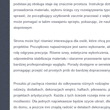
podstaw jej obsługa staje się znacznie prostsza. Instrukcje d
prowadzenia materiału, wyboru ściegu czy rozwiązywania t
sprawić, że początkujący użytkownik zacznie pracować z więk
może pomagać w takim oswajaniu sprzętu, pokazując, że nauk
stopniowym.
Strona może być również interesująca dla osób, które chcą p
projektów. Początkowo najważniejsze jest samo wykonanie, a
rolę odgrywa precyzja. Równe szwy, estetyczne wykończenia, 
odpowiednia stabilizacja materiału i staranne prasowanie spra
bardziej profesjonalnego wyglądu. Porady dostępne w serwisi
pomagając przejść od prostych prób do bardziej dopracowanych
Proszkic.pl zachęca również do odkrywania różnych rodzajów 
odzieży, dodatkach, dekoracjach wnętrz, haftach, pikowaniu, 
projektach artystycznych. Każda z tych ścieżek rozwija inne um
możliwości. Dla jednych najciekawsze będzie szycie ubrań, dla
do domu, a jeszcze inni znajdą radość w detalach dekoracyjny