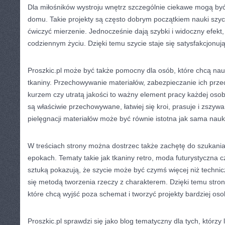
Dla miłośników wystroju wnętrz szczególnie ciekawe mogą być
domu. Takie projekty są często dobrym początkiem nauki szyc
ćwiczyć mierzenie. Jednocześnie dają szybki i widoczny efekt
codziennym życiu. Dzięki temu szycie staje się satysfakcjonuj
Proszkic.pl może być także pomocny dla osób, które chcą nauc
tkaniny. Przechowywanie materiałów, zabezpieczanie ich przed
kurzem czy utratą jakości to ważny element pracy każdej osoby
są właściwie przechowywane, łatwiej się kroi, prasuje i zszyw
pielęgnacji materiałów może być równie istotna jak sama nau
W treściach strony można dostrzec także zachętę do szukania 
epokach. Tematy takie jak tkaniny retro, moda futurystyczna 
sztuką pokazują, że szycie może być czymś więcej niż techni
się metodą tworzenia rzeczy z charakterem. Dzięki temu stro
które chcą wyjść poza schemat i tworzyć projekty bardziej oso
Proszkic.pl sprawdzi się jako blog tematyczny dla tych, którzy