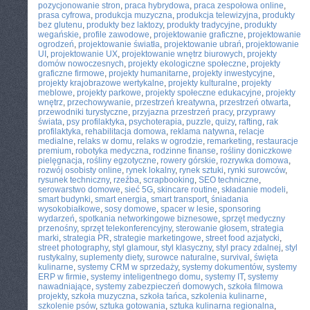
pozycjonowanie stron
,
praca hybrydowa
,
praca zespołowa online
,
prasa cyfrowa
,
produkcja muzyczna
,
produkcja telewizyjna
,
produkty
bez glutenu
,
produkty bez laktozy
,
produkty tradycyjne
,
produkty
wegańskie
,
profile zawodowe
,
projektowanie graficzne
,
projektowanie
ogrodzeń
,
projektowanie światła
,
projektowanie ubrań
,
projektowanie
UI
,
projektowanie UX
,
projektowanie wnętrz biurowych
,
projekty
domów nowoczesnych
,
projekty ekologiczne społeczne
,
projekty
graficzne firmowe
,
projekty humanitarne
,
projekty inwestycyjne
,
projekty krajobrazowe wertykalne
,
projekty kulturalne
,
projekty
meblowe
,
projekty parkowe
,
projekty społeczne edukacyjne
,
projekty
wnętrz
,
przechowywanie
,
przestrzeń kreatywna
,
przestrzeń otwarta
,
przewodniki turystyczne
,
przyjazna przestrzeń pracy
,
przyprawy
świata
,
psy profilaktyka
,
psychoterapia
,
puzzle
,
quizy
,
rafting
,
rak
profilaktyka
,
rehabilitacja domowa
,
reklama natywna
,
relacje
medialne
,
relaks w domu
,
relaks w ogrodzie
,
remarketing
,
restauracje
premium
,
robotyka medyczna
,
rodzinne finanse
,
rośliny doniczkowe
pielęgnacja
,
rośliny egzotyczne
,
rowery górskie
,
rozrywka domowa
,
rozwój osobisty online
,
rynek lokalny
,
rynek sztuki
,
rynki surowców
,
rysunek techniczny
,
rzeźba
,
scrapbooking
,
SEO techniczne
,
serowarstwo domowe
,
sieć 5G
,
skincare routine
,
składanie modeli
,
smart budynki
,
smart energia
,
smart transport
,
śniadania
wysokobiałkowe
,
sosy domowe
,
spacer w lesie
,
sponsoring
wydarzeń
,
spotkania networkingowe biznesowe
,
sprzęt medyczny
przenośny
,
sprzęt telekonferencyjny
,
sterowanie głosem
,
strategia
marki
,
strategia PR
,
strategie marketingowe
,
street food azjatycki
,
street photography
,
styl glamour
,
styl klasyczny
,
styl pracy zdalnej
,
styl
rustykalny
,
suplementy diety
,
surowce naturalne
,
survival
,
święta
kulinarne
,
systemy CRM w sprzedaży
,
systemy dokumentów
,
systemy
ERP w firmie
,
systemy inteligentnego domu
,
systemy IT
,
systemy
nawadniające
,
systemy zabezpieczeń domowych
,
szkoła filmowa
projekty
,
szkoła muzyczna
,
szkoła tańca
,
szkolenia kulinarne
,
szkolenie psów
,
sztuka gotowania
,
sztuka kulinarna regionalna
,