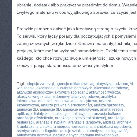
ubranie, dodatek albo praktyczny przedmiot do domu. Właśni
zwykłego materiału w coś wyjątkowego sprawia, że szycie jest
Proszkic.pl można opisać jako kreatywną stronę o szyciu, kraw
To serwis, który łączy porady dla początkujących z pomysłami 
zaangażowanych w rękodzieło. Omawia materiały, techniki, nar
projekty, które można wykonać samodzielnie. Dzięki temu sta
każdego, kto chce rozwijać swoje umiejętności, szuka nowych i
rzeczy z pasją, starannością oraz własnym stylem.
CATEGORIES:
TURYSTYKA, PODRÓŻE
Tagi:
adopcje zwierząt
,
agencje reklamowe
,
agroturystyka rodzinne
,
AI
w biznesie
,
akcesoria dla zwierząt domowych
,
akcesoria ogrodowe
,
aktywizm ekologiczny
,
aktywizm społeczny
,
aktywność twórcza
,
akustyka wnętrz
,
alarm domowy
,
altany ogrodowe
,
analityka
internetowa
,
analiza biznesowa
,
analiza cyfrowa
,
analiza
ekonomiczna
,
analiza prawna nieruchomości
,
analiza sprzedaży
,
animacje 2D
,
animacje 3D
,
animacje edukacyjne
,
animal rescue
,
aplikacje dietetyczne
,
aplikacje edukacyjne
,
aranżacja balkonu
,
aranżacja oświetlenia
,
aranżacja przestrzeni biurowej
,
aranżacja
restauracji
,
aranżacje sypialni
,
aranżacje tarasowe
,
arbitraż
,
architekt
krajobrazu
,
architektura miejska nowoczesna
,
architektura ogrodowa
,
asertywność
,
audioguide
,
aukcje sztuki
,
automatyczna księgowość
,
automatyka domowa
,
backup danych
,
badania marketingowe
,