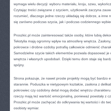
wymaga wielu decyzji: wyboru materiału, kroju, szwu, wykończen
Czytając treści związane z szyciem, użytkownik zaczyna zauwa
rozumieć, dlaczego jedne rzeczy układają się dobrze, a inne n
się zarówno podczas szycia, jak i podczas codziennego wybie
Proszkic.pl może zainteresować także osoby, które lubią dek
Tekstylia mają ogromny wpływ na atmosferę wnętrza. Zasłony,
pokrowce i drobne ozdoby potrafią całkowicie odmienić chara
Samodzielne szycie takich elementów pozwala dopasować je do
wnętrza i własnych upodobań. Dzięki temu dom staje się bardzie
spójny.
Strona pokazuje, że nawet proste projekty mogą być bardzo e
starannie. Poduszka w nietypowym kształcie, zasłona z delikat
pokrowiec czy ozdobny detal mogą dodać wnętrzu charakter
rzeczy mają też wartość emocjonalną, ponieważ powstały z cz
Proszkic.pl może zachęcać do odkrywania tej wartości i do two
osobisty wymiar.