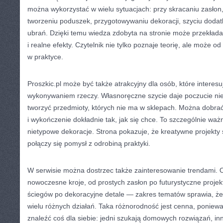
można wykorzystać w wielu sytuacjach: przy skracaniu zasłon,
tworzeniu poduszek, przygotowywaniu dekoracji, szyciu dod
ubrań. Dzięki temu wiedza zdobyta na stronie może przekładać
i realne efekty. Czytelnik nie tylko poznaje teorię, ale może
w praktyce.
Proszkic.pl może być także atrakcyjny dla osób, które interes
wykonywaniem rzeczy. Własnoręczne szycie daje poczucie nie
tworzyć przedmioty, których nie ma w sklepach. Można dobrać 
i wykończenie dokładnie tak, jak się chce. To szczególnie ważn
nietypowe dekoracje. Strona pokazuje, że kreatywne projekty są
połączy się pomysł z odrobiną praktyki.
W serwisie można dostrzec także zainteresowanie trendami. 
nowoczesne kroje, od prostych zasłon po futurystyczne proje
ściegów po dekoracyjne detale — zakres tematów sprawia, że
wielu różnych działań. Taka różnorodność jest cenna, poniew
znaleźć coś dla siebie: jedni szukają domowych rozwiązań, in