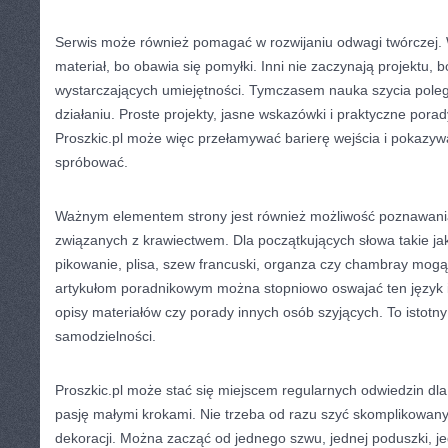
Serwis może również pomagać w rozwijaniu odwagi twórczej. W
materiał, bo obawia się pomyłki. Inni nie zaczynają projektu, 
wystarczających umiejętności. Tymczasem nauka szycia pole
działaniu. Proste projekty, jasne wskazówki i praktyczne pora
Proszkic.pl może więc przełamywać barierę wejścia i pokazy
spróbować.
Ważnym elementem strony jest również możliwość poznawania
związanych z krawiectwem. Dla początkujących słowa takie jak 
pikowanie, plisa, szew francuski, organza czy chambray mogą
artykułom poradnikowym można stopniowo oswajać ten język i l
opisy materiałów czy porady innych osób szyjących. To istotn
samodzielności.
Proszkic.pl może stać się miejscem regularnych odwiedzin dla 
pasję małymi krokami. Nie trzeba od razu szyć skomplikowan
dekoracji. Można zacząć od jednego szwu, jednej poduszki, j