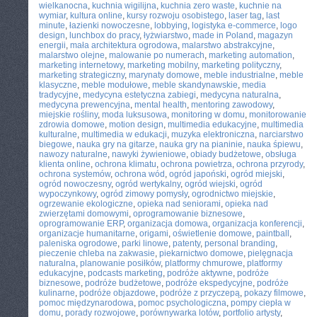
wielkanocna
,
kuchnia wigilijna
,
kuchnia zero waste
,
kuchnie na
wymiar
,
kultura online
,
kursy rozwoju osobistego
,
laser tag
,
last
minute
,
łazienki nowoczesne
,
lobbying
,
logistyka e-commerce
,
logo
design
,
lunchbox do pracy
,
łyżwiarstwo
,
made in Poland
,
magazyn
energii
,
mała architektura ogrodowa
,
malarstwo abstrakcyjne
,
malarstwo olejne
,
malowanie po numerach
,
marketing automation
,
marketing internetowy
,
marketing mobilny
,
marketing polityczny
,
marketing strategiczny
,
marynaty domowe
,
meble industrialne
,
meble
klasyczne
,
meble modułowe
,
meble skandynawskie
,
media
tradycyjne
,
medycyna estetyczna zabiegi
,
medycyna naturalna
,
medycyna prewencyjna
,
mental health
,
mentoring zawodowy
,
miejskie rośliny
,
moda luksusowa
,
monitoring w domu
,
monitorowanie
zdrowia domowe
,
motion design
,
multimedia edukacyjne
,
multimedia
kulturalne
,
multimedia w edukacji
,
muzyka elektroniczna
,
narciarstwo
biegowe
,
nauka gry na gitarze
,
nauka gry na pianinie
,
nauka śpiewu
,
nawozy naturalne
,
nawyki żywieniowe
,
obiady budżetowe
,
obsługa
klienta online
,
ochrona klimatu
,
ochrona powietrza
,
ochrona przyrody
,
ochrona systemów
,
ochrona wód
,
ogród japoński
,
ogród miejski
,
ogród nowoczesny
,
ogród wertykalny
,
ogród wiejski
,
ogród
wypoczynkowy
,
ogród zimowy pomysły
,
ogrodnictwo miejskie
,
ogrzewanie ekologiczne
,
opieka nad seniorami
,
opieka nad
zwierzętami domowymi
,
oprogramowanie biznesowe
,
oprogramowanie ERP
,
organizacja domowa
,
organizacja konferencji
,
organizacje humanitarne
,
origami
,
oświetlenie domowe
,
paintball
,
paleniska ogrodowe
,
parki linowe
,
patenty
,
personal branding
,
pieczenie chleba na zakwasie
,
piekarnictwo domowe
,
pielęgnacja
naturalna
,
planowanie posiłków
,
platformy chmurowe
,
platformy
edukacyjne
,
podcasts marketing
,
podróże aktywne
,
podróże
biznesowe
,
podróże budżetowe
,
podróże ekspedycyjne
,
podróże
kulinarne
,
podróże objazdowe
,
podróże z przyczepą
,
pokazy filmowe
,
pomoc międzynarodowa
,
pomoc psychologiczna
,
pompy ciepła w
domu
,
porady rozwojowe
,
porównywarka lotów
,
portfolio artysty
,