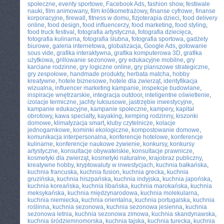
społeczne
,
eventy sportowe
,
Facebook Ads
,
fashion show
,
festiwale
nauki
,
film animowany
,
film krótkometrażowy
,
finanse cyfrowe
,
finanse
korporacyjne
,
firewall
,
fitness w domu
,
fizjoterapia dzieci
,
food delivery
online
,
food design
,
food influencerzy
,
food marketing
,
food styling
,
food truck festival
,
fotografia artystyczna
,
fotografia dziecięca
,
fotografia kulinarna
,
fotografia ślubna
,
fotografia sportowa
,
gadżety
biurowe
,
galeria internetowa
,
globalizacja
,
Google Ads
,
gotowanie
sous vide
,
grafika interaktywna
,
grafika komputerowa 3D
,
grafika
użytkowa
,
grillowanie sezonowe
,
gry edukacyjne mobilne
,
gry
karciane rodzinne
,
gry logiczne online
,
gry planszowe strategiczne
,
gry zespołowe
,
handmade produkty
,
herbata matcha
,
hobby
kreatywne
,
hotele biznesowe
,
hotele dla zwierząt
,
identyfikacja
wizualna
,
influencer marketing kampanie
,
inspekcje budowlane
,
inspiracje wnętrzarskie
,
integracja outdoor
,
inteligentne oświetlenie
,
izolacje termiczne
,
jachty luksusowe
,
jastrzębie inwestycyjne
,
kampanie edukacyjne
,
kampanie społeczne
,
kampery
,
kapitał
obrotowy
,
kawa specialty
,
kayaking
,
kemping rodzinny
,
kiszonki
domowe
,
klimatyzacja smart
,
kluby czytelnicze
,
kolacje
jednogarnkowe
,
kominki ekologiczne
,
kompostowanie domowe
,
komunikacja interpersonalna
,
konferencje hotelowe
,
konferencje
kulinarne
,
konferencje naukowe żywienie
,
konkursy
,
konkursy
artystyczne
,
konsultacje obywatelskie
,
konsultacje prawnicze
,
kosmetyki dla zwierząt
,
kosmetyki naturalne
,
krajobraz publiczny
,
kreatywne hobby
,
kryptowaluty w inwestycjach
,
kuchnia bałkańska
,
kuchnia francuska
,
kuchnia fusion
,
kuchnia grecka
,
kuchnia
gruzińska
,
kuchnia hiszpańska
,
kuchnia indyjska
,
kuchnia japońska
,
kuchnia koreańska
,
kuchnia libańska
,
kuchnia marokańska
,
kuchnia
meksykańska
,
kuchnia międzynarodowa
,
kuchnia molekularna
,
kuchnia niemiecka
,
kuchnia orientalna
,
kuchnia portugalska
,
kuchnia
roślinna
,
kuchnia sezonowa
,
kuchnia sezonowa jesienna
,
kuchnia
sezonowa letnia
,
kuchnia sezonowa zimowa
,
kuchnia skandynawska
,
kuchnia śródziemnomorska
,
kuchnia tajska
,
kuchnia turecka
,
kuchnia