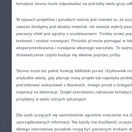
tematyce strona może odpowiadać na potrzeby wielu grup od
W opisach projektów i poradach ważne jest również to, że szyc
zawsze dostępny jest idealny materiał, nie zawsze wykrój pas
pierwszy efekt jest zgodny z oczekiwaniami. Trzeba umieć p
testować i szukać rozwiązań. Proszkic.pl może pomagać w tak
eksperymentowania i rozwijania własnego warsztatu. To ważn
doświadczenie często buduje się właśnie poprzez próby.
Strona może też pełnić funkcję biblioteki porad. Użytkownik 
artykułów wtedy, gdy planuje nowy projekt lub napotyka prob
potrzebować wskazówek o tkaninach, innego porad o ściegach,
inspiracji na dekoracje. Dzięki szerokiemu zakresowi tematy
przydatny w wielu różnych sytuacjach.
Dla osób uczących się samodzielnie ogromne znaczenie ma do
uporządkowanych informacji. Nie każdy ma możliwość uczęszc
dlatego internetowe poradniki mogą być pierwszym krokiem do