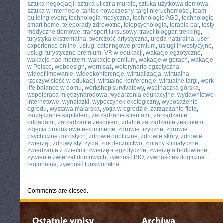
sztuka negocjacji
,
sztuka uliczna murale
,
sztuka użytkowa domowa
,
sztuka w internecie
,
taniec nowoczesny
,
targi nieruchomości
,
team
building event
,
technologia medyczna
,
technologie AGD
,
technologie
smart home
,
teleporady zdrowotne
,
telepsychologia
,
terapia par
,
testy
medyczne domowe
,
transport luksusowy
,
travel blogger
,
trekking
,
turystyka ekstremalna
,
twórczość artystyczna
,
uroda naturalna
,
user
experience online
,
usługi cateringowe premium
,
usługi inwestycyjne
,
usługi turystyczne premium
,
VR w edukacji
,
wakacje egzotyczne
,
wakacje nad morzem
,
wakacje premium
,
wakacje w górach
,
wakacje
w Polsce
,
webdesign
,
wernisaż
,
weterynaria egzotyczna
,
wideofilmowanie
,
wideokonferencje
,
wirtualizacja
,
wirtualna
rzeczywistość w edukacji
,
wirtualne konferencje
,
wirtualne targi
,
work-
life balance w domu
,
workshop survivalowy
,
wspinaczka górska
,
współpraca międzynarodowa
,
wydarzenia edukacyjne
,
wydawnictwo
internetowe
,
wynalazki
,
wypoczynek ekologiczny
,
wyposażenie
ogrodu
,
wystawa malarska
,
yoga w ogrodzie
,
zarządzanie flotą
,
zarządzanie kapitałem
,
zarządzanie klientami
,
zarządzanie
odpadami
,
zarządzanie zespołem
,
zdalne zarządzanie zespołem
,
zdjęcia produktowe e-commerce
,
zdrowie fizyczne
,
zdrowie
psychiczne dorosłych
,
zdrowie publiczne
,
zdrowie skóry
,
zdrowie
zwierząt
,
zdrowy styl życia
,
ziołolecznictwo
,
zmiany klimatyczne
,
zwiedzanie z dziećmi
,
zwierzęta egzotyczne
,
zwierzęta hodowlane
,
żywienie zwierząt domowych
,
żywność BIO
,
żywność ekologiczna
regionalna
,
żywność funkcjonalna
Comments are closed.