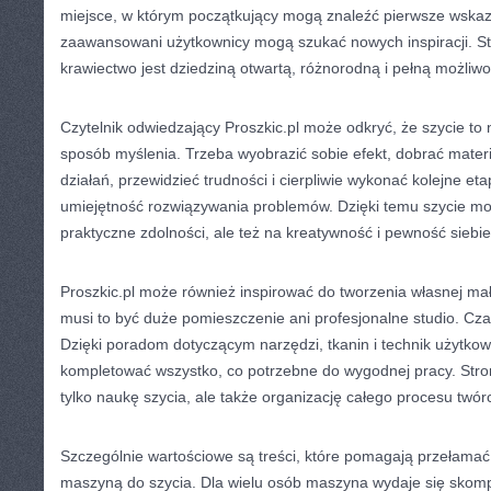
miejsce, w którym początkujący mogą znaleźć pierwsze wskazó
zaawansowani użytkownicy mogą szukać nowych inspiracji. St
krawiectwo jest dziedziną otwartą, różnorodną i pełną możliwo
Czytelnik odwiedzający Proszkic.pl może odkryć, że szycie to n
sposób myślenia. Trzeba wyobrazić sobie efekt, dobrać mater
działań, przewidzieć trudności i cierpliwie wykonać kolejne eta
umiejętność rozwiązywania problemów. Dzięki temu szycie mo
praktyczne zdolności, ale też na kreatywność i pewność siebie
Proszkic.pl może również inspirować do tworzenia własnej mał
musi to być duże pomieszczenie ani profesjonalne studio. Cz
Dzięki poradom dotyczącym narzędzi, tkanin i technik użytko
kompletować wszystko, co potrzebne do wygodnej pracy. Stro
tylko naukę szycia, ale także organizację całego procesu twór
Szczególnie wartościowe są treści, które pomagają przełamać
maszyną do szycia. Dla wielu osób maszyna wydaje się skomp