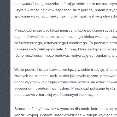
odpowiadać na tę potrzebę, oferując treści, które można czy
Czytelnik może najpierw zapoznać się z poradą, potem przygo
spokojnie wykonać projekt. Taki model nauki jest wygodny i do
Proszkic.pl może być także miejscem, które pokazuje radość p
daje możliwość zobaczenia namacalnego efektu własnej pracy
coś użytecznego, estetycznego i osobistego. To poczucie spra
największych zalet rękodzieła. Strona, która zachęca do kolej
różne możliwości, może budować motywację do regularnej pra
Warto podkreślić, że krawiectwo łączy w sobie tradycję. Z jedn
znanych od lat technikach, takich jak szycie ręczne, prasowa
dobór wykrojów. Z drugiej strony stale rozwija się dzięki no
akcesoriom, trendom i pomysłom. Proszkic.pl pokazuje tę róż
podstawowe z bardziej współczesnymi inspiracjami.
Strona może być również użyteczna dla osób, które chcą lepi
konstrukcyjnej. Gotowe ubranie widziane w sklepie wygląda pr