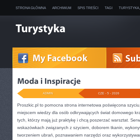
STRONA GŁÓWNA
ARCHIWUM
SPIS TREŚCI
TAGI
TURYSTYKA
ADMIN
CZE - 5 - 2026
Proszkic.pl to pomocna strona internetowa poświęcona szyciu,
miejscem wiedzy dla osób odkrywających świat domowego kraw
tych, którzy mają już praktykę i chcą poszerzać warsztat. Serw
wskazówkach związanych z szyciem, doborem tkanin, wykony
tworzeniem ubrań, poznawaniem narzędzi oraz wykorzystywa