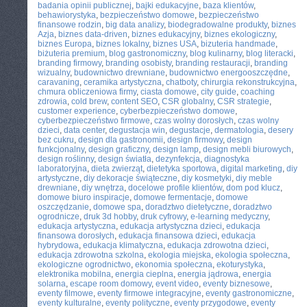
badania opinii publicznej
,
bajki edukacyjne
,
baza klientów
,
behawiorystyka
,
bezpieczeństwo domowe
,
bezpieczeństwo
finansowe rodzin
,
big data analizy
,
biodegradowalne produkty
,
biznes
Azja
,
biznes data-driven
,
biznes edukacyjny
,
biznes ekologiczny
,
biznes Europa
,
biznes lokalny
,
biznes USA
,
bizuteria handmade
,
biżuteria premium
,
blog gastronomiczny
,
blog kulinarny
,
blog literacki
,
branding firmowy
,
branding osobisty
,
branding restauracji
,
branding
wizualny
,
budownictwo drewniane
,
budownictwo energooszczędne
,
caravaning
,
ceramika artystyczna
,
chatboty
,
chirurgia rekonstrukcyjna
,
chmura obliczeniowa firmy
,
ciasta domowe
,
city guide
,
coaching
zdrowia
,
cold brew
,
content SEO
,
CSR globalny
,
CSR strategie
,
customer experience
,
cyberbezpieczeństwo domowe
,
cyberbezpieczeństwo firmowe
,
czas wolny dorosłych
,
czas wolny
dzieci
,
data center
,
degustacja win
,
degustacje
,
dermatologia
,
desery
bez cukru
,
design dla gastronomii
,
design firmowy
,
design
funkcjonalny
,
design graficzny
,
design lamp
,
design mebli biurowych
,
design roślinny
,
design światła
,
dezynfekcja
,
diagnostyka
laboratoryjna
,
dieta zwierząt
,
dietetyka sportowa
,
digital marketing
,
diy
artystyczne
,
diy dekoracje świąteczne
,
diy kosmetyki
,
diy meble
drewniane
,
diy wnętrza
,
docelowe profile klientów
,
dom pod klucz
,
domowe biuro inspiracje
,
domowe fermentacje
,
domowe
oszczędzanie
,
domowe spa
,
doradztwo dietetyczne
,
doradztwo
ogrodnicze
,
druk 3d hobby
,
druk cyfrowy
,
e-learning medyczny
,
edukacja artystyczna
,
edukacja artystyczna dzieci
,
edukacja
finansowa dorosłych
,
edukacja finansowa dzieci
,
edukacja
hybrydowa
,
edukacja klimatyczna
,
edukacja zdrowotna dzieci
,
edukacja zdrowotna szkolna
,
ekologia miejska
,
ekologia społeczna
,
ekologiczne ogrodnictwo
,
ekonomia społeczna
,
ekoturystyka
,
elektronika mobilna
,
energia cieplna
,
energia jądrowa
,
energia
solarna
,
escape room domowy
,
event video
,
eventy biznesowe
,
eventy filmowe
,
eventy firmowe integracyjne
,
eventy gastronomiczne
,
eventy kulturalne
,
eventy polityczne
,
eventy przygodowe
,
eventy