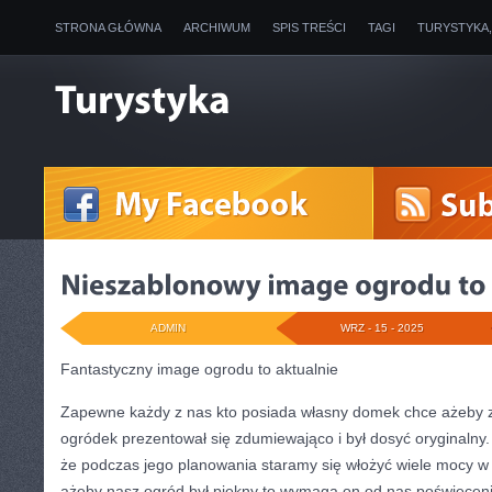
STRONA GŁÓWNA
ARCHIWUM
SPIS TREŚCI
TAGI
TURYSTYKA
ADMIN
WRZ - 15 - 2025
Fantastyczny image ogrodu to aktualnie
Zapewne każdy z nas kto posiada własny domek chce ażeby z
ogródek prezentował się zdumiewająco i był dosyć oryginaln
że podczas jego planowania staramy się włożyć wiele mocy w 
ażeby nasz ogród był piękny to wymaga on od nas poświęcenia