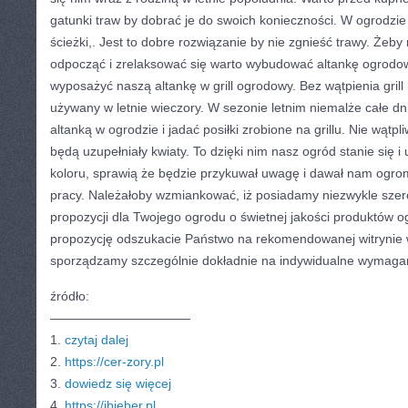
gatunki traw by dobrać je do swoich konieczności. W ogrodzi
ścieżki,. Jest to dobre rozwiązanie by nie zgnieść trawy. Żeb
odpocząć i zrelaksować się warto wybudować altankę ogrodow
wyposażyć naszą altankę w grill ogrodowy. Bez wątpienia grill
używany w letnie wieczory. W sezonie letnim niemalże całe d
altanką w ogrodzie i jadać posiłki zrobione na grillu. Nie wątp
będą uzupełniały kwiaty. To dzięki nim nasz ogród stanie się i
koloru, sprawią że będzie przykuwał uwagę i dawał nam ogro
pracy. Należałoby wzmiankować, iż posiadamy niezwykle sze
propozycji dla Twojego ogrodu o świetnej jakości produktów
propozycję odszukacie Państwo na rekomendowanej witrynie
sporządzamy szczególnie dokładnie na indywidualne wymagan
źródło:
———————————
1.
czytaj dalej
2.
https://cer-zory.pl
3.
dowiedz się więcej
4.
https://jbieber.pl