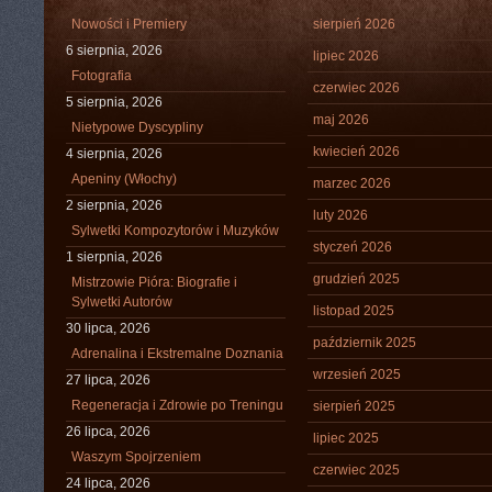
Nowości i Premiery
sierpień 2026
6 sierpnia, 2026
lipiec 2026
Fotografia
czerwiec 2026
5 sierpnia, 2026
maj 2026
Nietypowe Dyscypliny
kwiecień 2026
4 sierpnia, 2026
Apeniny (Włochy)
marzec 2026
2 sierpnia, 2026
luty 2026
Sylwetki Kompozytorów i Muzyków
styczeń 2026
1 sierpnia, 2026
grudzień 2025
Mistrzowie Pióra: Biografie i
Sylwetki Autorów
listopad 2025
30 lipca, 2026
październik 2025
Adrenalina i Ekstremalne Doznania
wrzesień 2025
27 lipca, 2026
Regeneracja i Zdrowie po Treningu
sierpień 2025
26 lipca, 2026
lipiec 2025
Waszym Spojrzeniem
czerwiec 2025
24 lipca, 2026