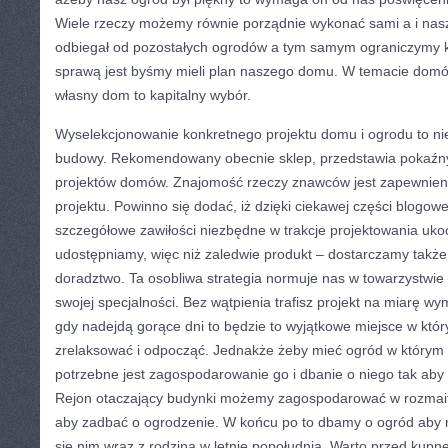
Wiele rzeczy możemy równie porządnie wykonać sami a i nasz
odbiegał od pozostałych ogrodów a tym samym ograniczymy ko
sprawą jest byśmy mieli plan naszego domu. W temacie domów
własny dom to kapitalny wybór.
Wyselekcjonowanie konkretnego projektu domu i ogrodu to nie
budowy. Rekomendowany obecnie sklep, przedstawia pokaźny
projektów domów. Znajomość rzeczy znawców jest zapewnien
projektu. Powinno się dodać, iż dzięki ciekawej części blogowe
szczegółowe zawiłości niezbędne w trakcje projektowania u
udostępniamy, więc niż zaledwie produkt – dostarczamy takż
doradztwo. Ta osobliwa strategia normuje nas w towarzystwie
swojej specjalności. Bez wątpienia trafisz projekt na miarę 
gdy nadejdą gorące dni to będzie to wyjątkowe miejsce w któ
zrelaksować i odpocząć. Jednakże żeby mieć ogród w którym
potrzebne jest zagospodarowanie go i dbanie o niego tak aby
Rejon otaczający budynki możemy zagospodarować w rozmait
aby zadbać o ogrodzenie. W końcu po to dbamy o ogród aby m
się nim wraz z rodziną w letnie popołudnia. Warto przed kupn