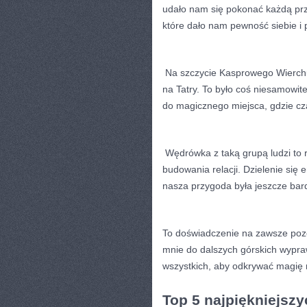
udało nam się pokonać⁤ każdą prz
które dało nam pewność siebie i p
⁤ Na szczycie Kasprowego Wierch
na​ Tatry. To było coś niesamowit
do magicznego miejsca, gdzie cza
⁣ Wędrówka z taką grupą ludzi to
budowania relacji. ⁢Dzielenie się
nasza przygoda była jeszcze bard
To doświadczenie na zawsze pozo
mnie do dalszych górskich wypraw
wszystkich, aby ⁤odkrywać magię 
Top 5 najpiękniejszy