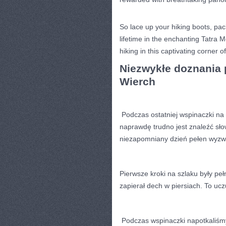
So​ lace up your hiking boots, pa
lifetime in the enchanting Tatra 
hiking in this captivating corner⁢ of
Niezwykłe doznania
Wierch
⁤ Podczas ostatniej wspinaczki n
naprawdę trudno jest znaleźć sło
niezapomniany dzień pełen ‍wyzw
‌Pierwsze kroki na szlaku były peł
zapierał dech w‍ piersiach. To​ uczu
‍ Podczas wspinaczki napotkaliśmy