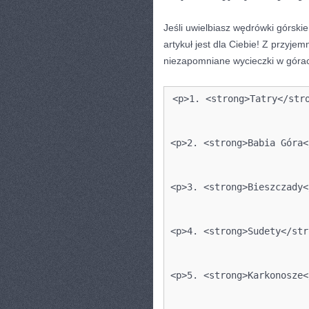
Jeśli uwielbiasz wędrówki górskie
artykuł jest‌ dla Ciebie! Z przyj
⁢niezapomniane wycieczki w góra
<p>1. <strong>Tatry</str
<p>2. <strong>Babia Góra<
<p>3. <strong>Bieszczady<
<p>4. <strong>Sudety</str
<p>5. <strong>Karkonosze<