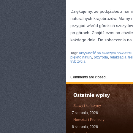
Dziękujemy, że podążałeś z nami 
naturalnych krajobrazów. Mamy na
przygód wśród górskich szczytów. 
po górach. Znajdź czas na chwile
każdego dnia. Do zobaczenia na 
CATEGORIES:
TURYSTYKA, PODRÓŻE
Tagi:
aktywność na świeżym powietrzu
piękno natury
,
przyroda
,
relaksacja
,
tr
tryb życia
Comments are closed.
Stawy i kończyny
7 sierpnia, 2026
Nowości i Premiery
6 sierpnia, 2026