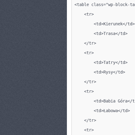
<table class="wp-block-ta
    <tr>
        <td>Kierunek</td>
        <td>Trasa</td>
    </tr>
    <tr>
        <td>Tatry</td>
        <td>Rysy</td>
    </tr>
    <tr>
        <td>Babia Góra</t
        <td>Łabowa</td>
    </tr>
    <tr>