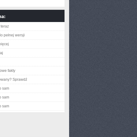
teraz
o pełnej wersji
ięcej
taj
owe fakty
gowany? Sprawdź
o sam
o sam
o sam