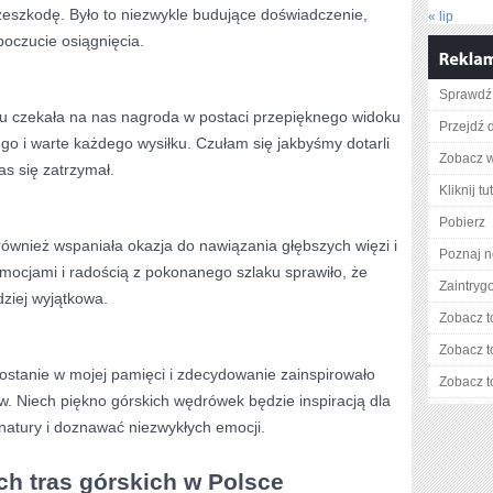
eszkodę. Było to ‌niezwykle budujące doświadczenie,
« lip
oczucie⁢ osiągnięcia.
Sprawdź 
u czekała na nas nagroda ⁢w postaci przepięknego widoku
Przejdź d
ego i warte każdego wysiłku. ‍Czułam się jakbyśmy dotarli
Zobacz w
s się zatrzymał.
Kliknij tu
Pobierz
 również wspaniała okazja do nawiązania głębszych więzi i
Poznaj n
 emocjami i radością z pokonanego szlaku​ sprawiło, że
Zaintry
ziej‌ wyjątkowa.
Zobacz t
Zobacz t
stanie w mojej pamięci i zdecydowanie zainspirowało
Zobacz t
. Niech piękno górskich wędrówek będzie inspiracją dla
natury i doznawać niezwykłych emocji.
ch tras górskich w Polsce