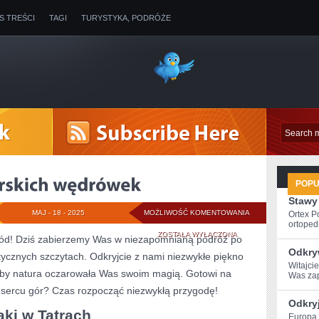
IS TREŚCI
TAGI
TURYSTYKA, PODRÓŻE
POP
Stawy
ODKRYJ
MAJ - 18 - 2025
MOŻLIWOŚĆ KOMENTOWANIA
Ortex P
ortopedi
PIĘKNO
ZOSTAŁA WYŁĄCZONA
ygód! Dziś zabierzemy Was w⁤ niezapomnianą podróż po
Odkry
ycznych szczytach. Odkryjcie z nami niezwykłe piękno
GÓRSKICH
Witajci
 aby natura oczarowała Was swoim magią. Gotowi na
Was zap
WĘDRÓWEK
ercu gór? Czas rozpocząć ⁣niezwykłą przygodę!
Odkry
i ⁢w ​Tatrach
Europa‌