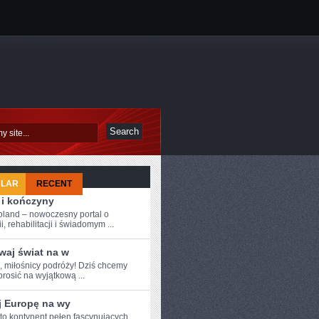
ULAR
RECENT
 i kończyny
oland – nowoczesny portal o
i, rehabilitacji i świadomym ...
waj świat na w
e, miłośnicy podróży! Dziś chcemy
rosić na⁤ wyjątkową ...
j Europę na wy
 to kontynent pełen fascynujących