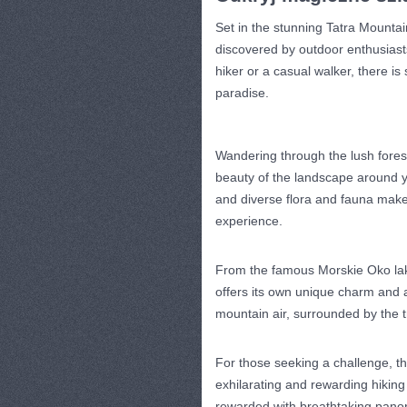
Set in the stunning Tatra Mountain
discovered⁤ by outdoor enthusias
hiker or a casual walker, there is 
paradise.
Wandering through the lush forest
beauty of the landscape around y
and diverse⁢ flora and fauna make 
experience.
From the famous⁢ Morskie ‌Oko lake
offers its own unique⁣ charm and 
mountain air, surrounded by the tr
For those seeking a challenge, th
‌exhilarating⁣ and rewarding hikin
⁣rewarded with⁣ breathtaking pano