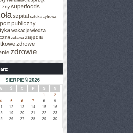
rehabilitacja
superfoods
czny
oła
szpital
sztuka cyfrowa
port publiczny
styka
wakacje
wiedza
zajęcia
czna
zabawa
tkowe
zdrowe
zdrowie
enie
SIERPIEŃ 2026
W
Ś
C
P
S
N
1
2
4
5
6
7
8
9
11
12
13
14
15
16
18
19
20
21
22
23
25
26
27
28
29
30