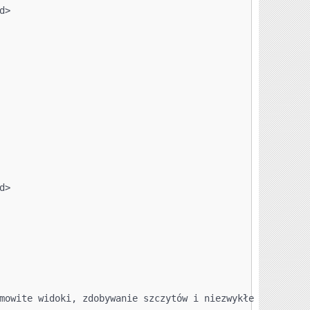
d>
d>
mowite widoki, zdobywanie szczytów i niezwykłe przygody 