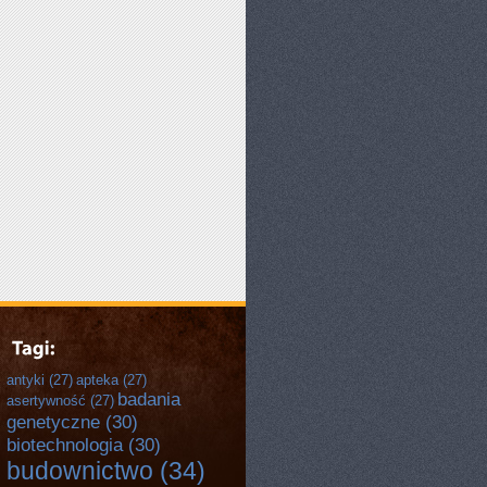
antyki
(27)
apteka
(27)
badania
asertywność
(27)
genetyczne
(30)
biotechnologia
(30)
budownictwo
(34)