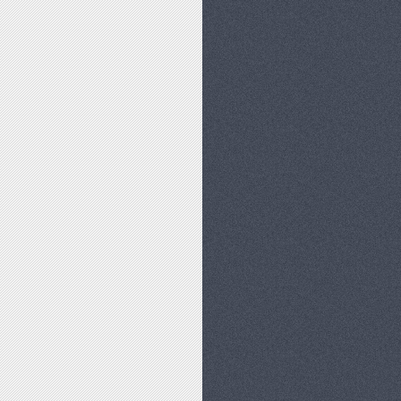
w górach! Czekają na Ciebie niezapomniane wrażenia i chw