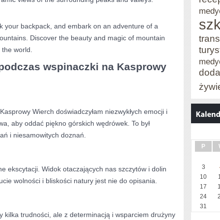
medy
szk
ck ‍your backpack, and embark‌ on an adventure of ⁢a
trans
Mountains. Discover the beauty⁣ and magic of mountain
tury
⁤ the world.
medy
 podczas wspinaczki na Kasprowy
doda
żywi
a Kasprowy Wierch ​doświadczyłam ⁤niezwykłych emocji i
wa, aby ‌oddać piękno górskich wędrówek. To był
ań i niesamowitych doznań.
P
3
ne ekscytacji. Widok otaczających nas szczytów i⁤ dolin
10
cie wolności i bliskości natury ⁣jest‌ nie⁣ do opisania.
17
24
31
 kilka trudności, ale z determinacją i wsparciem drużyny