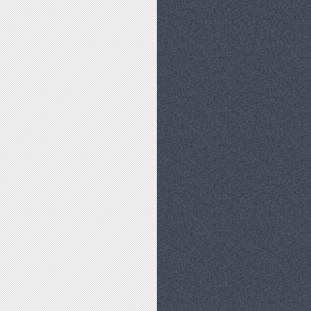
ożna wspiąć się na takie szczyty jak Rysy czy Giewont. W
ymi panoramicznymi widokami na okoliczne tereny.</p>
e trasy, idealne dla miłośników spokoju i kontaktu z nat
rażenia. Polecam trasę na Szrenicę!</p>
y szczyt w Czechach - Szrenicę.</p>