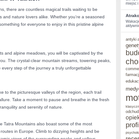
miejsc i 
s, there ‍are countless magical trails waiting to be
Atrakc
ts and nature lovers alike. Whether you’re a seasoned
Wakacje 
something ‌for everyone to ‌enjoy in this pristine alpine
aktywnie⁣
antyki
genet
bud
s and​ alpine ⁢meadows, you will be captivated by the
cho
ou. The crystal-clear mountain streams, ⁣towering peaks,
every step of the journey⁢ a truly unforgettable
comme
farmac
edukac
medy
 to the picturesque valleys⁤ of the ⁤region, each trail
mo
allure. Take a moment to‍ pause and breathe in the fresh
anquility and serenity of nature.
klasycz
odchud
opie
prof
e Tatra Mountains also boast ​some of⁣ the most
g routes in Europe. Climb to dizzying heights and ⁣be
psycholo
rece
ramic views of the‌ surrounding peaks and valleys.