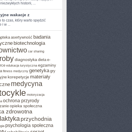
niezwykłych​ historii, ...
yjne wakacje z
to czas,‌ który warto‍ spędzić
 i‌ w ...
badania
apteka
asertywność
yczne
biotechnologia
ownictwo
car sharing
roby
diagnostyka
dieta
e-
egzaminy
rce
edukacja turystyczna
genetyka
ja
gry
fitness medyczny
materiały
korepetycje
yjne
medycyna
czne
tocykle
motoryzacja
ochrona przyrody
na
opieka społeczna
zanie
ka zdrowotna
ilaktyka
przychodnia
psychologia społeczna
gia
pty
sprzęt