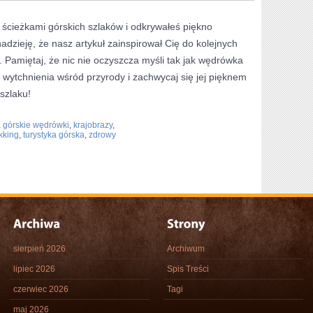
ścieżkami górskich⁣ szlaków i odkrywałeś piękno
dzieję, ⁣że nasz artykuł zainspirował Cię do kolejnych
Pamiętaj, że nic​ nie oczyszcza myśli tak⁢ jak wędrówka
⁢ wytchnienia wśród przyrody i zachwycaj się jej pięknem
szlaku!
,
górskie wędrówki
,
krajobrazy
,
ekking
,
turystyka górska
,
zdrowy
sierpień 2026
Archiwum
lipiec 2026
Spis Treści
czerwiec 2026
Tagi
maj 2026