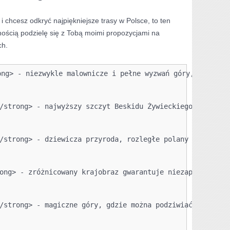
 i chcesz odkryć najpiękniejsze trasy w Polsce, to ten
emnością podzielę się z Tobą‍ moimi propozycjami na
ch.
ong> - niezwykle malownicze i pełne wyzwań góry, gdzie m
/strong> - najwyższy szczyt Beskidu Żywieckiego, z piękn
/strong> - dziewicza przyroda, rozległe polany i urokliw
ong> - zróżnicowany krajobraz gwarantuje niezapomniane w
/strong> - magiczne góry, gdzie można podziwiać najwyższ