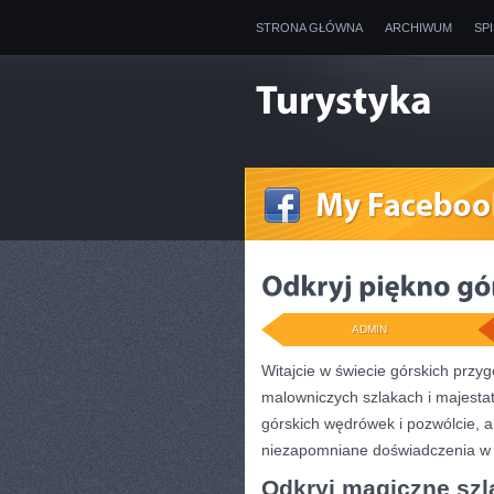
STRONA GŁÓWNA
ARCHIWUM
SP
ADMIN
Witajcie w świecie górskich prz
malowniczych szlakach i majestat
górskich wędrówek ⁣i pozwólcie,
niezapomniane doświadczenia w s
Odkryj magiczne szlak