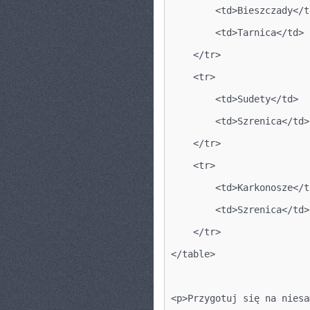
        <td>Bieszczady</t
        <td>Tarnica</td>
    </tr>
    <tr>
        <td>Sudety</td>
        <td>Szrenica</td>
    </tr>
    <tr>
        <td>Karkonosze</t
        <td>Szrenica</td>
    </tr>
</table>
<p>Przygotuj się na niesa