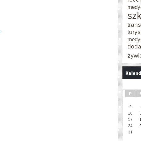
medy
szk
trans
tury
e
medy
doda
żywi
P
3
10
17
24
31