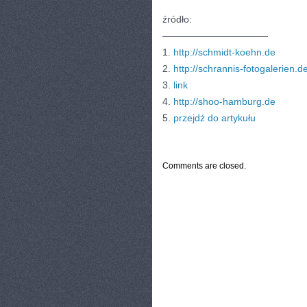
źródło:
———————————
1.
http://schmidt-koehn.de
2.
http://schrannis-fotogalerien.d
3.
link
4.
http://shoo-hamburg.de
5.
przejdź do artykułu
CATEGORIES:
TURYSTYKA, PODRÓŻE
Comments are closed.