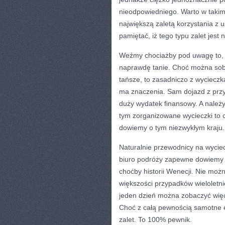
nieodpowiedniego. Warto w takim
największą zaletą korzystania z 
pamiętać, iż tego typu zalet jest
Weźmy chociażby pod uwagę to, iż
naprawdę tanie. Choć można sobi
tańsze, to zasadniczo z wyciecz
ma znaczenia. Sam dojazd z przy
duży wydatek finansowy. A należy j
tym zorganizowane wycieczki to c
dowiemy o tym niezwykłym kraju.
Naturalnie przewodnicy na wyciec
biuro podróży zapewne dowiemy s
choćby historii Wenecji. Nie moż
większości przypadków wieloletni
jeden dzień można zobaczyć więce
Choć z całą pewnością samotne 
zalet. To 100% pewnik.