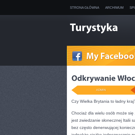
STRONA GŁÓWNA
ARCHIWUM
SP
ADMIN
Czy Wielka Brytania to ładny kraj
Chociaż dla wielu osób może się
jest zwiedzanie słonecznej Italii
bez często denerwującej koniecz
jednakże ciężko jednoznacznie p