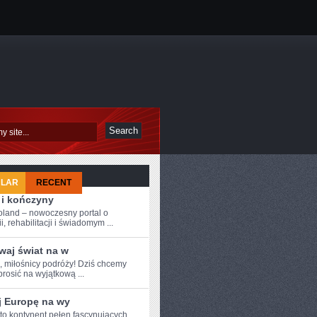
ULAR
RECENT
 i kończyny
oland – nowoczesny portal o
i, rehabilitacji i świadomym ...
waj świat na w
e, miłośnicy podróży! Dziś chcemy
rosić na⁤ wyjątkową ...
j Europę na wy
 to kontynent pełen fascynujących