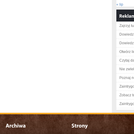
« lip
Zajrzyj tu
Dowiedz 
Dowiedz 
Otwórz l
Czytaj da
Nie zwlek
Poznaj n
Zaintry
Zobacz t
Zaintry