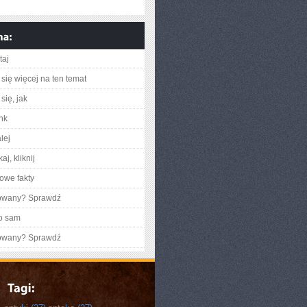
taj
się więcej na ten temat
się, jak
ink
lej
aj, kliknij
owe fakty
gowany? Sprawdź
o sam
gowany? Sprawdź