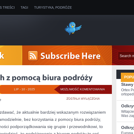
IS TREŚCI
TAGI
TURYSTYKA, PODRÓŻE
POP
Stawy
ODKRYWANIE
LIP - 10 - 2025
MOŻLIWOŚĆ KOMENTOWANIA
Ortex P
ortopedi
WŁOCH
ZOSTAŁA WYŁĄCZONA
?
Odkry
Z
Witajci
 zdawać, że aktualnie bardziej wskazanym rozwiązaniem
Was zap
POMOCĄ
 samodzielnie, bez korzystania z pomocy biura podróży,
BIURA
ności podporządkowania się grupie i przewodnikowi, to
Odkry
Europa‌
owiedzieć, że podróżowanie z biurem podróży to coś
PODRÓŻY