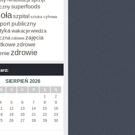
rehabilitacja
superfoods
czny
oła
szpital
sztuka cyfrowa
port publiczny
styka
wakacje
wiedza
zajęcia
czna
zabawa
tkowe
zdrowe
zdrowie
enie
SIERPIEŃ 2026
W
Ś
C
P
S
N
1
2
4
5
6
7
8
9
11
12
13
14
15
16
18
19
20
21
22
23
25
26
27
28
29
30