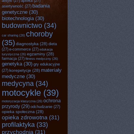
antyki
(27)
apteka
(27)
badania
asertywność
(27)
genetyczne
(30)
biotechnologia
(30)
budownictwo
(34)
choroby
car sharing
(26)
(35)
diagnostyka
(28)
dieta
(27)
e-commerce
(27)
edukacja
egzaminy
(28)
turystyczna
(26)
farmacja
(27)
fitness medyczny
(26)
genetyka
(30)
gry edukacyjne
materiały
korepetycje
(28)
(27)
medyczne
(30)
medycyna
(34)
motocykle
(39)
ochrona
motoryzacja klasyczna
(26)
przyrody
(29)
odchudzanie
(27)
opieka społeczna
(28)
opieka zdrowotna
(31)
profilaktyka
(33)
przychodnia
(31)