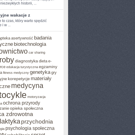
niezwykłych​ historii, ...
yjne wakacje z
to czas,‌ który warto‍ spędzić
 i‌ w ...
badania
apteka
asertywność
yczne
biotechnologia
ownictwo
car sharing
roby
diagnostyka
dieta
e-
egzaminy
rce
edukacja turystyczna
genetyka
ja
gry
fitness medyczny
materiały
korepetycje
yjne
medycyna
czne
tocykle
motoryzacja
ochrona przyrody
na
opieka społeczna
zanie
ka zdrowotna
ilaktyka
przychodnia
psychologia społeczna
gia
pty
sprzęt