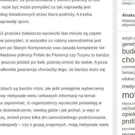
miejsc i 
 razie być może pomyśleć co tak naprawdę jest
usług świadczonych przez biura podróży. A trzeba
Atrakc
Wakacje 
 naprawdę sporo.
aktywnie⁣
 przecież zwłaszcza wycieczki last minute są często
antyki
e pomyśleć, iż wszystko co robimy samodzielnie jest
genet
kami po Starym Kontynencie owa zasada kompletnie nie
bud
kładowo północy Polski do Florencji czy Turynu to bardzo
cho
eszcze jeździć po Italii, później wrócić do siebie. A poza
comme
ałkowita gwarancja chociażby tego, że bardzo dużo się
farmac
edukac
medy
zkach są bardzo różni, ale jeśli umiejętnie wybierzemy
mo
ię niebywale wielu ciekawych informacji na temat
na zapominać, iż organizatorzy wycieczek posiadają w
klasycz
odchud
e doświadczenie, wiedzą gdzie i jak jechać, a więc w
opie
j, aniżeli przez kilka dni samodzielnego podróżowania.
prof
eskapady – czy z grupą znajomych, mają niebywale wiele
psycholo
rece