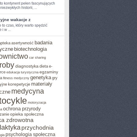
 to kontynent pełen fascynujących
niezwykłych​ historii, ...
yjne wakacje z
to czas,‌ który warto‍ spędzić
 i‌ w ...
badania
apteka
asertywność
yczne
biotechnologia
ownictwo
car sharing
roby
diagnostyka
dieta
e-
egzaminy
rce
edukacja turystyczna
genetyka
ja
gry
fitness medyczny
materiały
korepetycje
yjne
medycyna
czne
tocykle
motoryzacja
ochrona przyrody
na
opieka społeczna
zanie
ka zdrowotna
ilaktyka
przychodnia
psychologia społeczna
gia