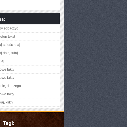
aby zobaczyć
ełen tekst
j całość tutaj
j dalej tutaj
lej
owe fakty
owe fakty
się, dlaczego
owe fakty
aj, kliknij