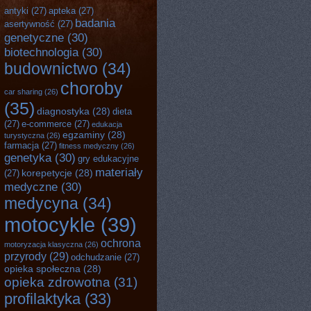
antyki
(27)
apteka
(27)
badania
asertywność
(27)
genetyczne
(30)
biotechnologia
(30)
budownictwo
(34)
choroby
car sharing
(26)
(35)
diagnostyka
(28)
dieta
(27)
e-commerce
(27)
edukacja
egzaminy
(28)
turystyczna
(26)
farmacja
(27)
fitness medyczny
(26)
genetyka
(30)
gry edukacyjne
materiały
korepetycje
(28)
(27)
medyczne
(30)
medycyna
(34)
motocykle
(39)
ochrona
motoryzacja klasyczna
(26)
przyrody
(29)
odchudzanie
(27)
opieka społeczna
(28)
opieka zdrowotna
(31)
profilaktyka
(33)