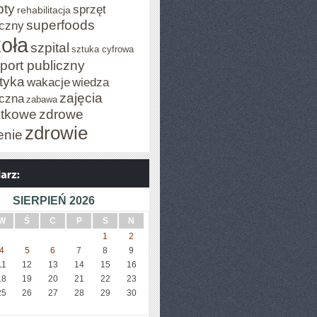
pty
sprzęt
rehabilitacja
superfoods
czny
oła
szpital
sztuka cyfrowa
port publiczny
styka
wakacje
wiedza
zajęcia
czna
zabawa
tkowe
zdrowe
zdrowie
enie
SIERPIEŃ 2026
W
Ś
C
P
S
N
1
2
4
5
6
7
8
9
11
12
13
14
15
16
18
19
20
21
22
23
25
26
27
28
29
30