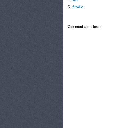
4.
link
5.
źródło
CATEGORIES:
TURYSTYKA, PODRÓŻE
Comments are closed.