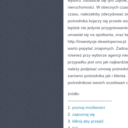
wyboru: osobiście się tym zajmie
nieruchomości. W obecnych czasac
czasu, należałoby zdecydować si
pośrednika kojarzy się przede w
będzie nie jedynie przygotowani
umawiał się na spotkania, oraz 
http://inwestycje-deweloperow.pl
warto popytać znajomych. Żadna f
również przy wyborze agencji n
przypadku jest ono jak najbardz
należy podpisać umowę pośrednic
zarówno pośrednika jak i klient
pośrednikowi swoich oczekiwań 
źródło:
———————————
1.
poznaj możliwości
2.
zapoznaj się
3.
kliknij aby przejść