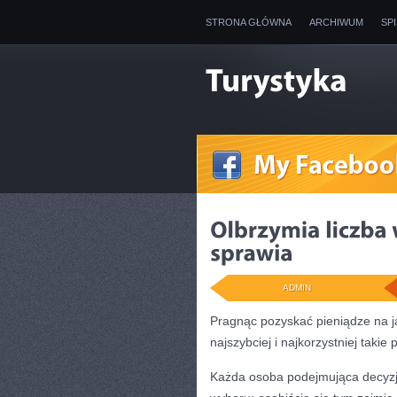
STRONA GŁÓWNA
ARCHIWUM
SP
ADMIN
Pragnąc pozyskać pieniądze na ja
najszybciej i najkorzystniej taki
Każda osoba podejmująca decyzj