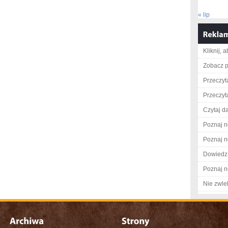
« lip
Kliknij, 
Zobacz p
Przeczyta
Przeczyta
Czytaj da
Poznaj n
Poznaj n
Dowiedz 
Poznaj n
Nie zwlek