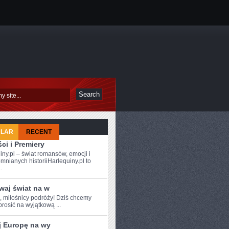
ULAR
RECENT
ci i Premiery
iny.pl – świat romansów, emocji i
mnianych historiiHarlequiny.pl to
.
waj świat na w
e, miłośnicy podróży! Dziś chcemy
rosić na⁤ wyjątkową ...
j Europę na wy