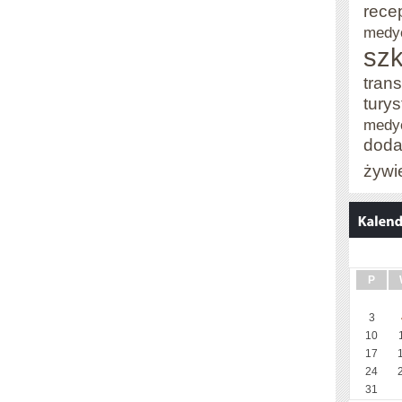
rece
medy
szk
trans
tury
medy
doda
żywi
P
3
10
17
24
31