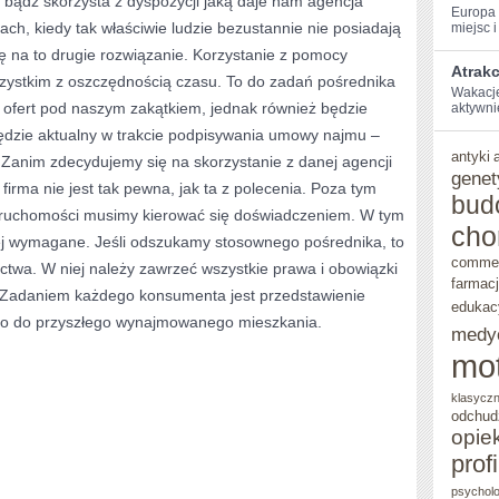
, bądź skorzysta z dyspozycji jaką daje nam agencja
Europa‌
h, kiedy tak właściwie ludzie bezustannie nie posiadają
miejsc i 
SIECI
ę na to drugie rozwiązanie. Korzystanie z pomocy
SPRAWIA
Atrakc
szystkim z oszczędnością czasu. To do zadań pośrednika
Wakacje 
e ofert pod naszym zakątkiem, jednak również będzie
aktywnie⁣
będzie aktualny w trakcie podpisywania umowy najmu –
antyki
. Zanim zdecydujemy się na skorzystanie z danej agencji
genet
irma nie jest tak pewna, jak ta z polecenia. Poza tym
bud
ieruchomości musimy kierować się doświadczeniem. W tym
cho
iej wymagane. Jeśli odszukamy stosownego pośrednika, to
comme
twa. W niej należy zawrzeć wszystkie prawa i obowiązki
farmac
a. Zadaniem każdego konsumenta jest przedstawienie
edukac
co do przyszłego wynajmowanego mieszkania.
medy
mo
klasycz
odchud
opie
prof
psycholo