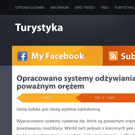
STRONA GŁÓWNA
ARCHIWUM
SPIS TREŚCI
TAGI
TURYSTYKA
ADMIN
SIE - 2 - 2025
Istota ludzka jest istotą wybitnie karkołomną
Wypracowano systemy żywienia się, które są poważnym orę
powstawaniu miażdżycy. Wśród nich jednym z koronnych jest 