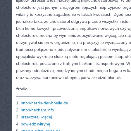
lipidów, określana też inaczej dietą niskocholesterolową. W od
cholesterol jest jednym z najogromniejszych nieprzyjaciół org
witalny to korzystne zagadnienie w takich kwestiach. Zgodność
jednakże taka, że cholesterol odgrywa przede wszystkim istot
błon komórkowych, przewodzeniu impulsów nerwowych czy wyt
cholesterolu można by wymienić zdecydowanie więcej, ale najw
utrzymywał się on w organizmie, na precyzyjnie wyznaczonym
trudności połączone z oddziaływaniem cholesterolu wynikają 
specjalista wykreuje słuszną dietę regulującą poziom lipoprotei
cholesterolu połączone z trafnymi białkami transportowymi. W 
powinny odnaleźć się między innymi chude mięso bogate w kar
oraz warzywa korzeniowe obejmujące w składzie błonnik.
źródło:
———————————
1.
http://herrin-der-hoelle.de
2.
http://hexham.info
3.
przeczytaj więcej
4.
odwiedź witrynę