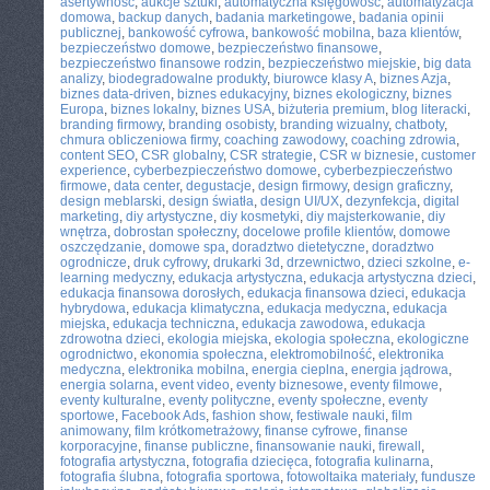
asertywność
,
aukcje sztuki
,
automatyczna księgowość
,
automatyzacja
domowa
,
backup danych
,
badania marketingowe
,
badania opinii
publicznej
,
bankowość cyfrowa
,
bankowość mobilna
,
baza klientów
,
bezpieczeństwo domowe
,
bezpieczeństwo finansowe
,
bezpieczeństwo finansowe rodzin
,
bezpieczeństwo miejskie
,
big data
analizy
,
biodegradowalne produkty
,
biurowce klasy A
,
biznes Azja
,
biznes data-driven
,
biznes edukacyjny
,
biznes ekologiczny
,
biznes
Europa
,
biznes lokalny
,
biznes USA
,
biżuteria premium
,
blog literacki
,
branding firmowy
,
branding osobisty
,
branding wizualny
,
chatboty
,
chmura obliczeniowa firmy
,
coaching zawodowy
,
coaching zdrowia
,
content SEO
,
CSR globalny
,
CSR strategie
,
CSR w biznesie
,
customer
experience
,
cyberbezpieczeństwo domowe
,
cyberbezpieczeństwo
firmowe
,
data center
,
degustacje
,
design firmowy
,
design graficzny
,
design meblarski
,
design światła
,
design UI/UX
,
dezynfekcja
,
digital
marketing
,
diy artystyczne
,
diy kosmetyki
,
diy majsterkowanie
,
diy
wnętrza
,
dobrostan społeczny
,
docelowe profile klientów
,
domowe
oszczędzanie
,
domowe spa
,
doradztwo dietetyczne
,
doradztwo
ogrodnicze
,
druk cyfrowy
,
drukarki 3d
,
drzewnictwo
,
dzieci szkolne
,
e-
learning medyczny
,
edukacja artystyczna
,
edukacja artystyczna dzieci
,
edukacja finansowa dorosłych
,
edukacja finansowa dzieci
,
edukacja
hybrydowa
,
edukacja klimatyczna
,
edukacja medyczna
,
edukacja
miejska
,
edukacja techniczna
,
edukacja zawodowa
,
edukacja
zdrowotna dzieci
,
ekologia miejska
,
ekologia społeczna
,
ekologiczne
ogrodnictwo
,
ekonomia społeczna
,
elektromobilność
,
elektronika
medyczna
,
elektronika mobilna
,
energia cieplna
,
energia jądrowa
,
energia solarna
,
event video
,
eventy biznesowe
,
eventy filmowe
,
eventy kulturalne
,
eventy polityczne
,
eventy społeczne
,
eventy
sportowe
,
Facebook Ads
,
fashion show
,
festiwale nauki
,
film
animowany
,
film krótkometrażowy
,
finanse cyfrowe
,
finanse
korporacyjne
,
finanse publiczne
,
finansowanie nauki
,
firewall
,
fotografia artystyczna
,
fotografia dziecięca
,
fotografia kulinarna
,
fotografia ślubna
,
fotografia sportowa
,
fotowoltaika materiały
,
fundusze