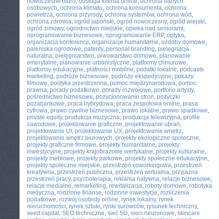
nowoczesne biuro
,
obsługa klienta online
,
ochrona danych
osobowych
,
ochrona klimatu
,
ochrona konsumenta
,
ochrona
powietrza
,
ochrona przyrody
,
ochrona systemów
,
ochrona wód
,
ochrona zdrowia
,
ogród japoński
,
ogród nowoczesny
,
ogród wiejski
,
ogród zimowy
,
ogrodnictwo miejskie
,
opieka nad seniorami
,
oprogramowanie biznesowe
,
oprogramowanie ERP
,
optyka
,
organizacja konferencji
,
organizacje humanitarne
,
ozdoby domowe
,
paleniska ogrodowe
,
patenty
,
personal branding
,
pielęgnacja
naturalna
,
pielęgniarstwo
,
piwowarstwo domowe
,
planowanie
emerytalne
,
planowanie urbanistyczne
,
platformy chmurowe
,
platformy edukacyjne
,
płatności mobilne
,
podatki lokalne
,
podcasts
marketing
,
podróże biznesowe
,
podróże ekspedycyjne
,
pokazy
filmowe
,
polityka przestrzenna
,
pomoc międzynarodowa
,
pomoc
prawna
,
porady podatkowe
,
porady rozwojowe
,
portfolio artysty
,
pośrednictwo biznesowe
,
pozycjonowanie stron
,
pożyczki
pozabankowe
,
praca hybrydowa
,
praca zespołowa online
,
prasa
cyfrowa
,
prawo cywilne biznesowe
,
prawo lokalne
,
prawo spadkowe
,
private equity
,
produkcja muzyczna
,
produkcja telewizyjna
,
profile
zawodowe
,
projektowanie graficzne
,
projektowanie ubrań
,
projektowanie UI
,
projektowanie UX
,
projektowanie wnętrz
,
projektowanie wnętrz biurowych
,
projekty ekologiczne społeczne
,
projekty graficzne firmowe
,
projekty humanitarne
,
projekty
inwestycyjne
,
projekty krajobrazowe wertykalne
,
projekty kulturalne
,
projekty meblowe
,
projekty parkowe
,
projekty społeczne edukacyjne
,
projekty społeczne miejskie
,
przestrzeń coworkingowa
,
przestrzeń
kreatywna
,
przestrzeń publiczna
,
przestrzeń wirtualna
,
przyjazna
przestrzeń pracy
,
psychoterapia
,
reklama natywna
,
relacje biznesowe
,
relacje medialne
,
remarketing
,
rewitalizacja
,
roboty domowe
,
robotyka
medyczna
,
rodzinne finanse
,
rodzinne inwestycje
,
rozliczenia
podatkowe
,
rozwój osobisty online
,
rynek lokalny
,
rynek
nieruchomości
,
rynek sztuki
,
rynki surowców
,
rysunek techniczny
,
seed capital
,
SEO techniczne
,
sieć 5G
,
sieci neuronowe
,
skincare