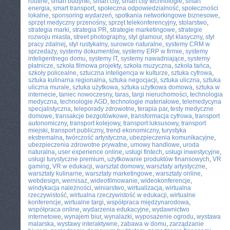
routine
,
smart budynki
,
smart city
,
smart city technologie
,
smart
energia
,
smart transport
,
społeczna odpowiedzialność
,
społeczności
lokalne
,
sponsoring wydarzeń
,
spotkania networkingowe biznesowe
,
sprzęt medyczny przenośny
,
sprzęt telekonferencyjny
,
stolarstwo
,
strategia marki
,
strategia PR
,
strategie marketingowe
,
strategie
rozwoju miasta
,
street photography
,
styl glamour
,
styl klasyczny
,
styl
pracy zdalnej
,
styl rustykalny
,
surowce naturalne
,
systemy CRM w
sprzedaży
,
systemy dokumentów
,
systemy ERP w firmie
,
systemy
inteligentnego domu
,
systemy IT
,
systemy nawadniające
,
systemy
płatnicze
,
szkoła filmowa projekty
,
szkoła muzyczna
,
szkoła tańca
,
szkoły policealne
,
sztuczna inteligencja w kulturze
,
sztuka cyfrowa
,
sztuka kulinarna regionalna
,
sztuka negocjacji
,
sztuka uliczna
,
sztuka
uliczna murale
,
sztuka użytkowa
,
sztuka użytkowa domowa
,
sztuka w
internecie
,
taniec nowoczesny
,
taras
,
targi nieruchomości
,
technologia
medyczna
,
technologie AGD
,
technologie materiałowe
,
telemedycyna
specjalistyczna
,
teleporady zdrowotne
,
terapia par
,
testy medyczne
domowe
,
transakcje bezgotówkowe
,
transformacja cyfrowa
,
transport
autonomiczny
,
transport kolejowy
,
transport luksusowy
,
transport
miejski
,
transport publiczny
,
trend ekonomiczny
,
turystyka
ekstremalna
,
twórczość artystyczna
,
ubezpieczenia komunikacyjne
,
ubezpieczenia zdrowotne prywatne
,
umowy handlowe
,
uroda
naturalna
,
user experience online
,
usługi fintech
,
usługi inwestycyjne
,
usługi turystyczne premium
,
użytkowanie produktów finansowych
,
VR
gaming
,
VR w edukacji
,
warsztat domowy
,
warsztaty artystyczne
,
warsztaty kulinarne
,
warsztaty marketingowe
,
warsztaty online
,
webdesign
,
wernisaż
,
wideofilmowanie
,
wideokonferencje
,
windykacja należności
,
winiarstwo
,
wirtualizacja
,
wirtualna
rzeczywistość
,
wirtualna rzeczywistość w edukacji
,
wirtualne
konferencje
,
wirtualne targi
,
współpraca międzynarodowa
,
współpraca online
,
wydarzenia edukacyjne
,
wydawnictwo
internetowe
,
wynajem biur
,
wynalazki
,
wyposażenie ogrodu
,
wystawa
malarska
,
wystawy interaktywne
,
zabawa w domu
,
zarządzanie