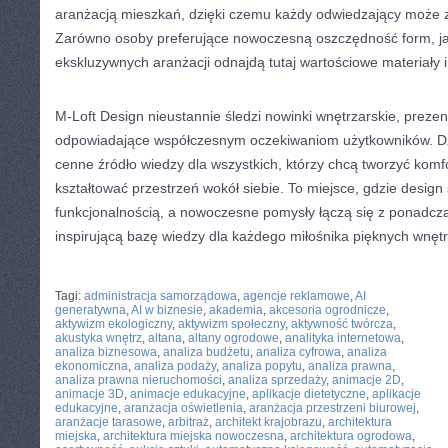
aranżacją mieszkań, dzięki czemu każdy odwiedzający może zn
Zarówno osoby preferujące nowoczesną oszczędność form, jak
ekskluzywnych aranżacji odnajdą tutaj wartościowe materiały i 
M-Loft Design nieustannie śledzi nowinki wnętrzarskie, prezen
odpowiadające współczesnym oczekiwaniom użytkowników. Dzi
cenne źródło wiedzy dla wszystkich, którzy chcą tworzyć kom
kształtować przestrzeń wokół siebie. To miejsce, gdzie design 
funkcjonalnością, a nowoczesne pomysły łączą się z ponadcz
inspirującą bazę wiedzy dla każdego miłośnika pięknych wnętr
CATEGORIES:
TURYSTYKA, PODRÓŻE
Tagi:
administracja samorządowa
,
agencje reklamowe
,
AI
generatywna
,
AI w biznesie
,
akademia
,
akcesoria ogrodnicze
,
aktywizm ekologiczny
,
aktywizm społeczny
,
aktywność twórcza
,
akustyka wnętrz
,
altana
,
altany ogrodowe
,
analityka internetowa
,
analiza biznesowa
,
analiza budżetu
,
analiza cyfrowa
,
analiza
ekonomiczna
,
analiza podaży
,
analiza popytu
,
analiza prawna
,
analiza prawna nieruchomości
,
analiza sprzedaży
,
animacje 2D
,
animacje 3D
,
animacje edukacyjne
,
aplikacje dietetyczne
,
aplikacje
edukacyjne
,
aranżacja oświetlenia
,
aranżacja przestrzeni biurowej
,
aranżacje tarasowe
,
arbitraż
,
architekt krajobrazu
,
architektura
miejska
,
architektura miejska nowoczesna
,
architektura ogrodowa
,