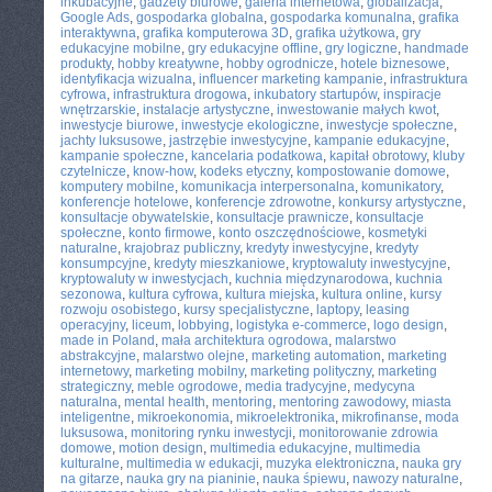
inkubacyjne
,
gadżety biurowe
,
galeria internetowa
,
globalizacja
,
Google Ads
,
gospodarka globalna
,
gospodarka komunalna
,
grafika
interaktywna
,
grafika komputerowa 3D
,
grafika użytkowa
,
gry
edukacyjne mobilne
,
gry edukacyjne offline
,
gry logiczne
,
handmade
produkty
,
hobby kreatywne
,
hobby ogrodnicze
,
hotele biznesowe
,
identyfikacja wizualna
,
influencer marketing kampanie
,
infrastruktura
cyfrowa
,
infrastruktura drogowa
,
inkubatory startupów
,
inspiracje
wnętrzarskie
,
instalacje artystyczne
,
inwestowanie małych kwot
,
inwestycje biurowe
,
inwestycje ekologiczne
,
inwestycje społeczne
,
jachty luksusowe
,
jastrzębie inwestycyjne
,
kampanie edukacyjne
,
kampanie społeczne
,
kancelaria podatkowa
,
kapitał obrotowy
,
kluby
czytelnicze
,
know-how
,
kodeks etyczny
,
kompostowanie domowe
,
komputery mobilne
,
komunikacja interpersonalna
,
komunikatory
,
konferencje hotelowe
,
konferencje zdrowotne
,
konkursy artystyczne
,
konsultacje obywatelskie
,
konsultacje prawnicze
,
konsultacje
społeczne
,
konto firmowe
,
konto oszczędnościowe
,
kosmetyki
naturalne
,
krajobraz publiczny
,
kredyty inwestycyjne
,
kredyty
konsumpcyjne
,
kredyty mieszkaniowe
,
kryptowaluty inwestycyjne
,
kryptowaluty w inwestycjach
,
kuchnia międzynarodowa
,
kuchnia
sezonowa
,
kultura cyfrowa
,
kultura miejska
,
kultura online
,
kursy
rozwoju osobistego
,
kursy specjalistyczne
,
laptopy
,
leasing
operacyjny
,
liceum
,
lobbying
,
logistyka e-commerce
,
logo design
,
made in Poland
,
mała architektura ogrodowa
,
malarstwo
abstrakcyjne
,
malarstwo olejne
,
marketing automation
,
marketing
internetowy
,
marketing mobilny
,
marketing polityczny
,
marketing
strategiczny
,
meble ogrodowe
,
media tradycyjne
,
medycyna
naturalna
,
mental health
,
mentoring
,
mentoring zawodowy
,
miasta
inteligentne
,
mikroekonomia
,
mikroelektronika
,
mikrofinanse
,
moda
luksusowa
,
monitoring rynku inwestycji
,
monitorowanie zdrowia
domowe
,
motion design
,
multimedia edukacyjne
,
multimedia
kulturalne
,
multimedia w edukacji
,
muzyka elektroniczna
,
nauka gry
na gitarze
,
nauka gry na pianinie
,
nauka śpiewu
,
nawozy naturalne
,