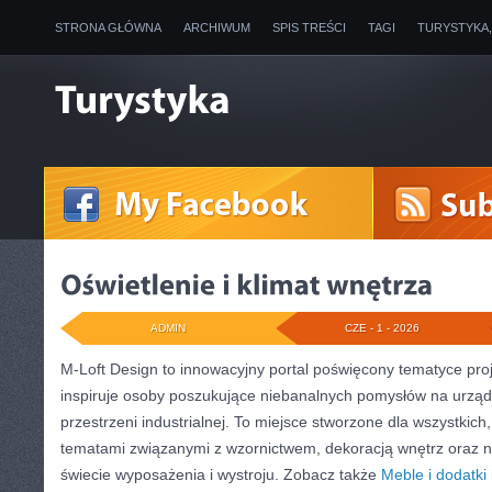
STRONA GŁÓWNA
ARCHIWUM
SPIS TREŚCI
TAGI
TURYSTYKA
ADMIN
CZE - 1 - 2026
M-Loft Design to innowacyjny portal poświęcony tematyce proj
inspiruje osoby poszukujące niebanalnych pomysłów na urzą
przestrzeni industrialnej. To miejsce stworzone dla wszystkich,
tematami związanymi z wzornictwem, dekoracją wnętrz oraz 
świecie wyposażenia i wystroju. Zobacz także
Meble i dodatki