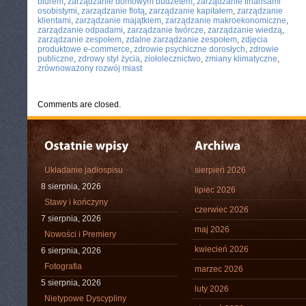
biurem
,
zarządzanie domowym budżetem
,
zarządzanie finansami
osobistymi
,
zarządzanie flotą
,
zarządzanie kapitałem
,
zarządzanie
klientami
,
zarządzanie majątkiem
,
zarządzanie makroekonomiczne
,
zarządzanie odpadami
,
zarządzanie twórcze
,
zarządzanie wiedzą
,
zarządzanie zespołem
,
zdalne zarządzanie zespołem
,
zdjęcia
produktowe e-commerce
,
zdrowie psychiczne dorosłych
,
zdrowie
publiczne
,
zdrowy styl życia
,
ziołolecznictwo
,
zmiany klimatyczne
,
zrównoważony rozwój miast
Comments are closed.
Układanie jadłospisu
sierpień 2026
8 sierpnia, 2026
lipiec 2026
Stawy i kończyny
czerwiec 2026
7 sierpnia, 2026
maj 2026
Nowości i Premiery
kwiecień 2026
6 sierpnia, 2026
Fotografia
marzec 2026
5 sierpnia, 2026
luty 2026
Nietypowe Dyscypliny