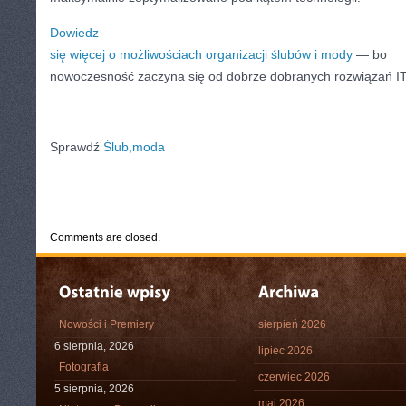
Dowiedz
się więcej o możliwościach organizacji ślubów i mody
— bo
nowoczesność zaczyna się od dobrze dobranych rozwiązań IT
Sprawdź
Ślub,moda
CATEGORIES:
TURYSTYKA, PODRÓŻE
Comments are closed.
Nowości i Premiery
sierpień 2026
6 sierpnia, 2026
lipiec 2026
Fotografia
czerwiec 2026
5 sierpnia, 2026
maj 2026