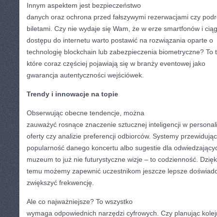
Innym aspektem jest bezpieczeństwo
danych oraz ochrona przed fałszywymi rezerwacjami czy pod
biletami. Czy nie wydaje się Wam, że w erze smartfonów i cią
dostępu do internetu warto postawić na rozwiązania oparte o
technologię blockchain lub zabezpieczenia biometryczne? To t
które coraz częściej pojawiają się w branży eventowej jako
gwarancja autentyczności wejściówek.
Trendy i innowacje na topie
Obserwując obecne tendencje, można
zauważyć rosnące znaczenie sztucznej inteligencji w personali
oferty czy analizie preferencji odbiorców. Systemy przewidują
popularność danego koncertu albo sugestie dla odwiedzający
muzeum to już nie futurystyczne wizje – to codzienność. Dzięk
temu możemy zapewnić uczestnikom jeszcze lepsze doświadc
zwiększyć frekwencję.
Ale co najważniejsze? To wszystko
wymaga odpowiednich narzędzi cyfrowych. Czy planując kole