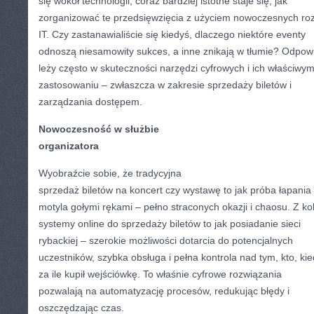
się wokół technologii, coraz bardziej istotne staje się, jak
zorganizować te przedsięwzięcia z użyciem nowoczesnych ro
IT. Czy zastanawialiście się kiedyś, dlaczego niektóre eventy
odnoszą niesamowity sukces, a inne znikają w tłumie? Odpow
leży często w skuteczności narzędzi cyfrowych i ich właściwy
zastosowaniu – zwłaszcza w zakresie sprzedaży biletów i
zarządzania dostępem.
Nowoczesność w służbie
organizatora
Wyobraźcie sobie, że tradycyjna
sprzedaż biletów na koncert czy wystawę to jak próba łapania
motyla gołymi rękami – pełno straconych okazji i chaosu. Z kol
systemy online do sprzedaży biletów to jak posiadanie sieci
rybackiej – szerokie możliwości dotarcia do potencjalnych
uczestników, szybka obsługa i pełna kontrola nad tym, kto, kie
za ile kupił wejściówkę. To właśnie cyfrowe rozwiązania
pozwalają na automatyzację procesów, redukując błędy i
oszczędzając czas.