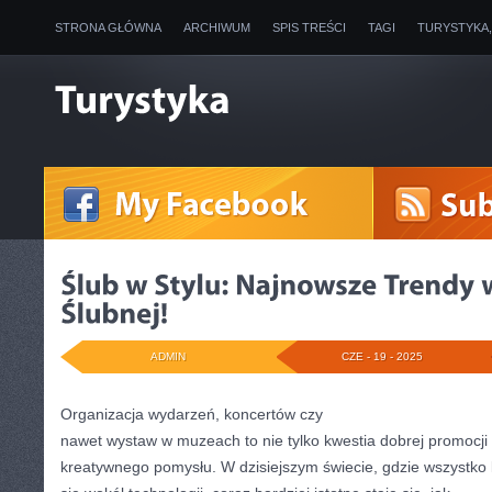
STRONA GŁÓWNA
ARCHIWUM
SPIS TREŚCI
TAGI
TURYSTYKA
ADMIN
CZE - 19 - 2025
Organizacja wydarzeń, koncertów czy
nawet wystaw w muzeach to nie tylko kwestia dobrej promocji
kreatywnego pomysłu. W dzisiejszym świecie, gdzie wszystko 