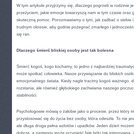
W tym artykule przyjrzymy się, dlaczego pogrzeb w rodzinie j
przeżyciem, jakie emocje towarzyszą nam w tym czasie oraz 
skuteczną pomoc. Porozmawiamy o tym, jak zadbać o siebie i 
trudnym okresie, aby godnie pożegnać zmarłego i jednocześn
się ran.
Dlaczego śmierć bliskiej osoby jest tak bolesna
Śmierć kogoś, kogo kochamy, to jedno z najbardziej traumaty
może spotkać człowieka. Nasze przywiązanie do bliskich osó
emocjonalnego świata. Kiedy nagle tracimy kogoś ważnego, d
rozstania, ale również głębokiego zachwiania naszego poczuc
stabilności.
Psychologowie mówią o żałobie jako o procesie, przez który 
przystosować się do życia bez osoby, która odeszła. To nie j
ale długa droga pełna wzlotów i upadków. Jeden dzień możem
dobrze, a następny może przynieść falę bólu tak intensywną,