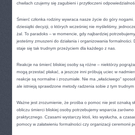
chwilach czujemy się zagubieni i przytłoczeni odpowiedzialnoś
Śmierć członka rodziny wywraca nasze życie do góry nogami
dziesiątki decyzji, o których wcześniej nie myśleliśmy, jednoc
żal. To paradoks – w momencie, gdy najbardziej potrzebujemy
jesteśmy zmuszeni do działania i organizowania formalności.
staje się tak trudnym przeżyciem dla każdego z nas.
Reakcje na śmierć bliskiej osoby są różne – niektórzy pogrążaj
mogą przestać płakać, a jeszcze inni próbują uciec w nadmie
reakcje są normalne i zrozumiałe. Nie ma „właściwego” sposo
ale istnieją sprawdzone metody radzenia sobie z tym trudny
Ważne jest zrozumienie, że prośba o pomoc nie jest oznaką sł
obliczu śmierci bliskiej osoby potrzebujemy wsparcia zarówno
praktycznego. Czasami wystarczy ktoś, kto wysłucha, a czasa
pomocy w załatwieniu formalności czy organizacji ceremonii 