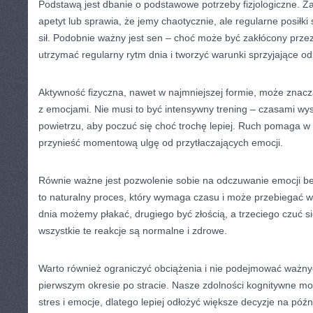
Podstawą jest dbanie o podstawowe potrzeby fizjologiczne. Ż
apetyt lub sprawia, że jemy chaotycznie, ale regularne posiłki
sił. Podobnie ważny jest sen – choć może być zakłócony przez
utrzymać regularny rytm dnia i tworzyć warunki sprzyjające o
Aktywność fizyczna, nawet w najmniejszej formie, może znac
z emocjami. Nie musi to być intensywny trening – czasami wy
powietrzu, aby poczuć się choć trochę lepiej. Ruch pomaga w 
przynieść momentową ulgę od przytłaczających emocji.
Równie ważne jest pozwolenie sobie na odczuwanie emocji be
to naturalny proces, który wymaga czasu i może przebiegać 
dnia możemy płakać, drugiego być złością, a trzeciego czuć si
wszystkie te reakcje są normalne i zdrowe.
Warto również ograniczyć obciążenia i nie podejmować ważny
pierwszym okresie po stracie. Nasze zdolności kognitywne m
stres i emocje, dlatego lepiej odłożyć większe decyzje na póź