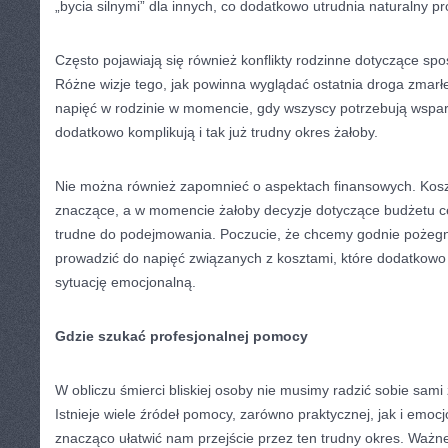
„bycia silnymi” dla innych, co dodatkowo utrudnia naturalny p
Często pojawiają się również konflikty rodzinne dotyczące spo
Różne wizje tego, jak powinna wyglądać ostatnia droga zmar
napięć w rodzinie w momencie, gdy wszyscy potrzebują wsparci
dodatkowo komplikują i tak już trudny okres żałoby.
Nie można również zapomnieć o aspektach finansowych. Kos
znaczące, a w momencie żałoby decyzje dotyczące budżetu c
trudne do podejmowania. Poczucie, że chcemy godnie pożeg
prowadzić do napięć związanych z kosztami, które dodatkowo o
sytuację emocjonalną.
Gdzie szukać profesjonalnej pomocy
W obliczu śmierci bliskiej osoby nie musimy radzić sobie sam
Istnieje wiele źródeł pomocy, zarówno praktycznej, jak i emoc
znacząco ułatwić nam przejście przez ten trudny okres. Ważne 