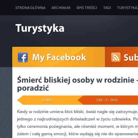
STRONA GŁÓWNA
ARCHIWUM
SPIS TREŚCI
TAGI
TURYSTYKA
ADMIN
CZE - 5 - 2025
Kiedy w rodzinie umiera ktoś bliski, świat nagle się zatrzymu
jednego z najtrudniejszych doświadczeń w życiu człowieka. Pog
tylko ceremonia pożegnania, ale również moment, w którym m
żalem i całą gamą emocji, które wydają się nie do opanowania.