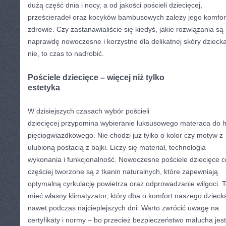
dużą część dnia i nocy, a od jakości pościeli dziecięcej,
prześcieradeł oraz kocyków bambusowych zależy jego komfort
zdrowie. Czy zastanawialiście się kiedyś, jakie rozwiązania są
naprawdę nowoczesne i korzystne dla delikatnej skóry dziecka
nie, to czas to nadrobić.
Pościele dziecięce – więcej niż tylko
estetyka
W dzisiejszych czasach wybór pościeli
dziecięcej przypomina wybieranie luksusowego materaca do h
pięciogwiazdkowego. Nie chodzi już tylko o kolor czy motyw z
ulubioną postacią z bajki. Liczy się materiał, technologia
wykonania i funkcjonalność. Nowoczesne pościele dziecięce c
częściej tworzone są z tkanin naturalnych, które zapewniają
optymalną cyrkulację powietrza oraz odprowadzanie wilgoci. T
mieć własny klimatyzator, który dba o komfort naszego dzieck
nawet podczas najcieplejszych dni. Warto zwrócić uwagę na
certyfikaty i normy – bo przecież bezpieczeństwo malucha jest