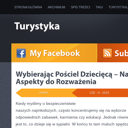
STRONA GŁÓWNA
ARCHIWUM
SPIS TREŚCI
TAGI
TURYSTYKA
ADMIN
CZE - 8 - 2025
Kiedy myślimy o bezpieczeństwie
naszych najmłodszych, często koncentrujemy się na wyborze
odpowiednich zabawek, karmienia czy edukacji. Jednak równie
jest to, co dzieje się w sypialni. W końcu to tam maluch spędz