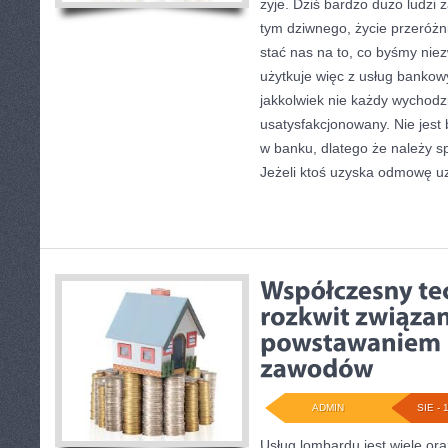
żyje. Dziś bardzo dużo ludzi z
tym dziwnego, życie przeróżni
stać nas na to, co byśmy niez
użytkuje więc z usług bankow
jakkolwiek nie każdy wychodz
usatysfakcjonowany. Nie jest 
w banku, dlatego że należy 
Jeżeli ktoś uzyska odmowę u
ADMIN
SIE - 
Usług lombardu jest wiele oraz