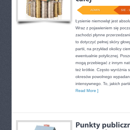
ADMIN
SIE - 
Łysienie niemowląt jest abso
Wraz z pojawieniem się począ
zachodzi płynne przerzedzani
to dotyczyć pełnej skóry gło
partii, na przykład okolicy ci
ewentualnie potylicznej. Posz
mogą przebiegać z innym nat
też krótkie. Często wyróżnia 
okresów powolnego wypadani
intensywnego. To, jakich parti
Read More ]