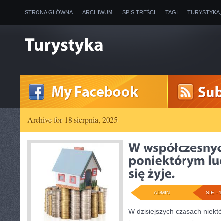
STRONA GŁÓWNA
ARCHIWUM
SPIS TREŚCI
TAGI
TURYSTYKA
Archive for 18 sierpnia, 2025
ADMIN
SIE - 
W dzisiejszych czasach niektó